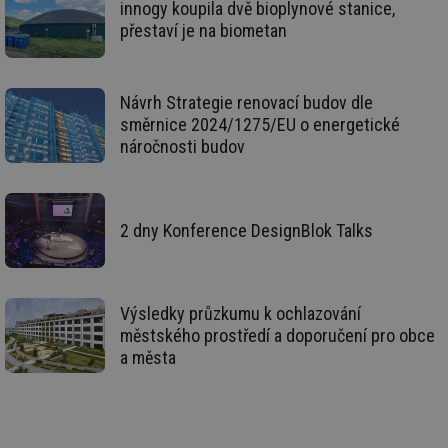
po
innogy koupila dvě bioplynové stanice,
vy
přestaví je na biometan
se
_hjIncludedInSessionSample
1 minuta
Te
Hotjar Ltd
59 sekund
co
kalkulator.tzb-
na
info.cz
Návrh Strategie renovací budov dle
ab
Ho
směrnice 2024/1275/EU o energetické
zd
náročnosti budov
ná
za
vz
de
de
re
2 dny Konference DesignBlok Talks
we
_hjIncludedInSessionSample
1 minuta
Te
Hotjar Ltd
59 sekund
co
voda.tzb-
na
info.cz
ab
Výsledky průzkumu k ochlazování
Ho
zd
městského prostředí a doporučení pro obce
ná
a města
za
vz
de
de
re
we