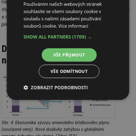
ropného a plynárenské průmyslu. Naproti tomu v Evropě jsou
Používáním našich webových stránek
slyšitelní odpůrci těžby, těžební společnosti se musí potýkat
souhlasíte se všemi soubory cookie v
s nedostatečnou infrastrukturou či administrativními
souladu s našimi zásadami používání
překážkami (Polsko).
souborů cookie.
Více informací
SHOW ALL PARTNERS
(1709) →
Dovoz plynu z USA moc
VŠE PŘIJMOUT
nepomůže
VŠE ODMÍTNOUT
ZOBRAZIT PODROBNOSTI
Nezbytně
Výkonové
Soubory
nutné
soubory
cílení
soubory
Obr. 4: Ekonomika vývozu amerického břidlicového plynu
(současné ceny). Nové dodávky zahýbou s globálními
Funkční soubory
Nezařazené