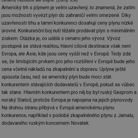
cenami, nebudou ale stejné. (Zdroj: IEA)
soubory
Americký trh s plynem je velmi uzavřený, to znamená, že zatím
jsou možnosti vyvézt plyn do zahraničí velmi omezené. Díky
uzavřenosti trhu a tamní konkurenci dosahují ceny plynu nízké
úrovně. Konkurenční boj nutí těžaře prodávat plyn s minimálním
ziskem. Otázka je, co udělá s cenami jeho vývoz. Vývoz
postupně se stává realitou, hlavní cílová destinace však není
Nezbytně nutné soubory
Výkonové soubory
Evropa, ale Asie, kde jsou ceny vyšší než v Evropě. Tedy zdá
Soubory cílení
Funkční soubory
se, že limitujícím prvkem pro jeho rozšíření v Evropě bude jeho
Nezařazené soubory
cena včetně nákladů na zkapalnění a dopravu. Uplyne ještě
Nezbytně nutné soubory cookie umožňují základní
spousta času, než se americký plyn bude moci stát
funkce webových stránek, jako je přihlášení
konkurentem stávajících dodavatelů v Evropě, pokud se vůbec
uživatele a správa účtu. Webové stránky nelze bez
nezbytně nutných souborů cookie správně používat.
tak stane. Hlavním konkurentem pro něj by byl ruský Gasprom a
Provider
/
norský Statoil, protože Evropa je napojena na jejich plynovody.
Název
Vyprší
Po
Doména
Na druhou stranu přibývá v Evropě americkému plynu
g_state
.forum.tzb-
Zavřením
Sl
konkurence, například v podobě zkapalněného plynu z Jamalu,
info.cz
prohlížeče
př
po
dodavaného ruským koncernem Novatek.
g_csrf_token
.forum.tzb-
Zavřením
Sl
info.cz
prohlížeče
př