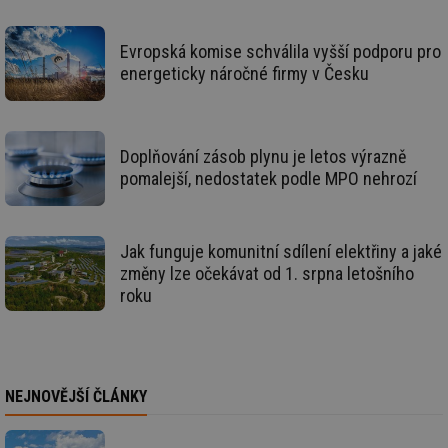
de
de
re
we
Evropská komise schválila vyšší podporu pro
energeticky náročné firmy v Česku
_dc_gtm_UA-5901706-1
.tzb-info.cz
58 sekund
Te
co
př
w
po
Sp
Doplňování zásob plynu je letos výrazně
Go
da
pomalejší, nedostatek podle MPO nehrozí
kó
Po
lz
za
nu
Jak funguje komunitní sdílení elektřiny a jaké
be
sk
změny lze očekávat od 1. srpna letošního
fu
roku
sp
ná
je
kte
id
př
úč
NEJNOVĚJŠÍ ČLÁNKY
An
id
energetika.tzb-
10 let
Te
info.cz
co