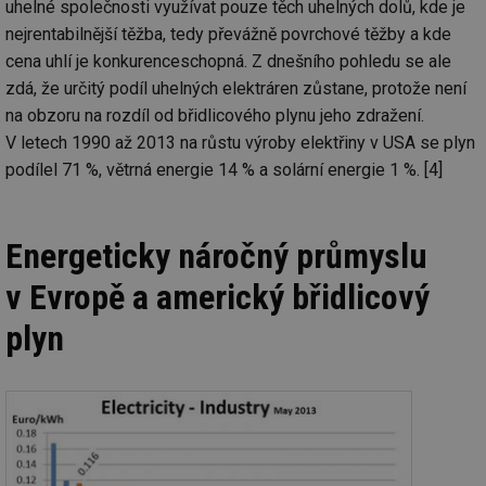
uhelné společnosti využívat pouze těch uhelných dolů, kde je
nejrentabilnější těžba, tedy převážně povrchové těžby a kde
cena uhlí je konkurenceschopná. Z dnešního pohledu se ale
zdá, že určitý podíl uhelných elektráren zůstane, protože není
na obzoru na rozdíl od břidlicového plynu jeho zdražení.
V letech 1990 až 2013 na růstu výroby elektřiny v USA se plyn
podílel 71 %, větrná energie 14 % a solární energie 1 %. [4]
Energeticky náročný průmyslu
v Evropě a americký břidlicový
plyn