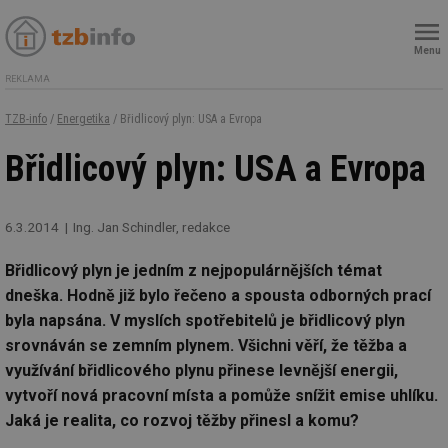
Menu
REKLAMA
TZB-info
/
Energetika
/ Břidlicový plyn: USA a Evropa
Břidlicový plyn: USA a Evropa
6.3.2014
Ing. Jan Schindler, redakce
Břidlicový plyn je jedním z nejpopulárnějších témat
dneška. Hodně již bylo řečeno a spousta odborných prací
byla napsána. V myslích spotřebitelů je břidlicový plyn
srovnáván se zemním plynem. Všichni věří, že těžba a
využívání břidlicového plynu přinese levnější energii,
vytvoří nová pracovní místa a pomůže snížit emise uhlíku.
Jaká je realita, co rozvoj těžby přinesl a komu?