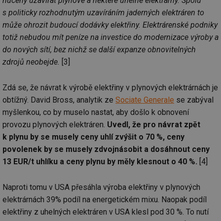
nuceny uzavírat plynové a některé uhelné elektrárny. Spolu
s politicky rozhodnutým uzavíráním jaderných elektráren to
může ohrozit budoucí dodávky elektřiny. Elektrárenské podniky
totiž nebudou mít peníze na investice do modernizace výroby a
do nových sítí, bez nichž se další expanze obnovitelných
zdrojů neobejde.
[3]
Zdá se, že návrat k výrobě elektřiny v plynových elektrárnách je
obtížný. David Bross, analytik ze
Sociate Generale
se zabýval
myšlenkou, co by muselo nastat, aby došlo k obnovení
provozu plynových elektráren.
Uvedl, že pro návrat zpět
k plynu by se musely ceny uhlí zvýšit o 70 %, ceny
povolenek by se musely zdvojnásobit a dosáhnout ceny
13 EUR/t uhlíku a ceny plynu by měly klesnout o 40 %.
[4]
Naproti tomu v USA přesáhla výroba elektřiny v plynových
elektrárnách 39% podíl na energetickém mixu. Naopak podíl
elektřiny z uhelných elektráren v USA klesl pod 30 %. To nutí