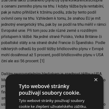
zda cena takto získaného plynu by byla konkurenceschopná
s cenami zemního plynu na trhu. I kdyby těžba byla rentabilní,
pak je nutno přihlížet k tržnímu podílu, zda by tento podíl
ovlivnil ceny na trhu. Vzhledem k tomu, že snahou EU je mít
jednotný energetický trhu, pak by se podíl na trhu měřil v rámci
Evropské unie. Při tom jsou zde různé země s rozdílným
přístupem k těžbě. Na jedné straně Polsko, Velká Británie či
pobaltské státy a na straně druhé Francie či Španělsko. Podle
některých odhadů by podíl těžby břidlicového plynu v Evropě
mohl dosáhnout až 5 procent, podíl břidlicového plynu v USA
činí ale asi 56 procent. [1]
Dalším nesrovnatelným hlediskem je snadnost těžby v USA.
×
Mezi nimi bych chtěl zdůraznit především rozdílnost právního
Tyto webové stránky
prostředí. Občané USA jsou vlastníky pozemků, a tak mají
používají soubory cookie.
finanční zájem na tom, aby podepsali s těžební společností
smlouvu. Pro USA hovoří volná prostranství, velký počet
Tyto webové stránky používají soubory
uskutečněných vrtů (více než 200 tisíc), či přítomnost velkého
cookie ke zlepšení uživatelského zážitku.