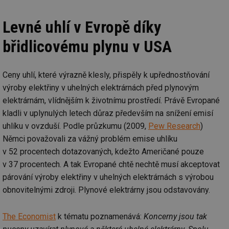
Levné uhlí v Evropě díky
břidlicovému plynu v USA
Ceny uhlí, které výrazně klesly, přispěly k upřednostňování
výroby elektřiny v uhelných elektrárnách před plynovým
elektrárnám, vlídnějším k životnímu prostředí. Právě Evropané
kladli v uplynulých letech důraz především na snížení emisí
uhlíku v ovzduší. Podle průzkumu (2009,
Pew Research
)
Němci považovali za vážný problém emise uhlíku
v 52 procentech dotazovaných, kdežto Američané pouze
v 37 procentech. A tak Evropané chtě nechtě musí akceptovat
párování výroby elektřiny v uhelných elektrárnách s výrobou
obnovitelnými zdroji. Plynové elektrárny jsou odstavovány.
The Economist
k tématu poznamenává:
Koncerny jsou tak