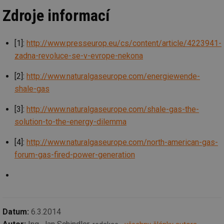
po
Zdroje informací
id
konference.tzb-
1 rok
Te
info.cz
co
po
vy
[1]:
http://www.presseurop.eu/cs/content/article/4223941-
se
zadna-revoluce-se-v-evrope-nekona
_hjAbsoluteSessionInProgress
29 minut
So
Hotjar Ltd
59 sekund
na
.tzb-info.cz
ab
[2]:
http://www.naturalgaseurope.com/energiewende-
sl
ce
shale-gas
pr
poč
Ne
[3]:
http://www.naturalgaseurope.com/shale-gas-the-
žá
solution-to-the-energy-dilemma
id
in
[4]:
http://www.naturalgaseurope.com/north-american-gas-
id
vetrani.tzb-
10 let
Te
info.cz
co
forum-gas-fired-power-generation
po
vy
se
_hjIncludedInSessionSample
1 minuta
Te
Hotjar Ltd
59 sekund
co
elektro.tzb-
na
info.cz
ab
Datum:
6.3.2014
Ho
zd