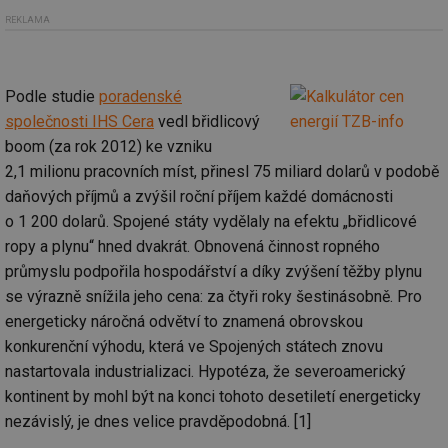
REKLAMA
Podle studie
poradenské
společnosti IHS Cera
vedl břidlicový
boom (za rok 2012) ke vzniku
2,1 milionu pracovních míst, přinesl 75 miliard dolarů v podobě
daňových příjmů a zvýšil roční příjem každé domácnosti
o 1 200 dolarů. Spojené státy vydělaly na efektu „břidlicové
ropy a plynu“ hned dvakrát. Obnovená činnost ropného
průmyslu podpořila hospodářství a díky zvýšení těžby plynu
se výrazně snížila jeho cena: za čtyři roky šestinásobně. Pro
energeticky náročná odvětví to znamená obrovskou
konkurenční výhodu, která ve Spojených státech znovu
nastartovala industrializaci. Hypotéza, že severoamerický
kontinent by mohl být na konci tohoto desetiletí energeticky
nezávislý, je dnes velice pravděpodobná. [1]