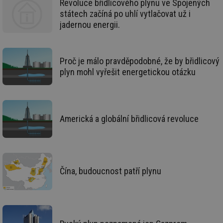
Revoluce břidlicového plynu ve Spojených
po
vy
státech začíná po uhlí vytlačovat už i
se
jadernou energii.
_hjFirstSeen
29 minut
So
Hotjar Ltd
59 sekund
na
.tzb-info.cz
ab
sl
Proč je málo pravděpodobné, že by břidlicový
ce
pr
plyn mohl vyřešit energetickou otázku
poč
Ne
žá
id
in
id
forum.tzb-
1 rok
Te
Americká a globální břidlicová revoluce
info.cz
co
po
vy
se
_hjIncludedInSessionSample
1 minuta
Te
Hotjar Ltd
59 sekund
co
vetrani.tzb-
Čína, budoucnost patří plynu
na
info.cz
ab
Ho
zd
ná
za
vz
de