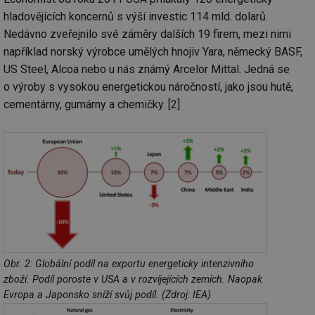
hladovějících koncernů s výší investic 114 mld. dolarů.
Nedávno zveřejnilo své záměry dalších 19 firem, mezi nimi
například norský výrobce umělých hnojiv Yara, německý BASF,
US Steel, Alcoa nebo u nás známý Arcelor Mittal. Jedná se
o výroby s vysokou energetickou náročností, jako jsou hutě,
cementárny, gumárny a chemičky. [2]
Obr. 2: Globální podíl na exportu energeticky intenzivního
zboží. Podíl poroste v USA a v rozvíjejících zemích. Naopak
Evropa a Japonsko sníží svůj podíl. (Zdroj: IEA)