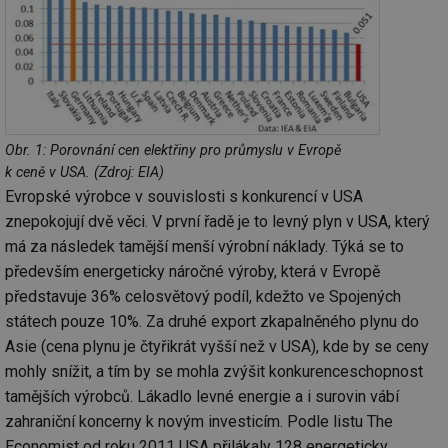
Obr. 1: Porovnání cen elektřiny pro průmyslu v Evropě
k ceně v USA. (Zdroj: EIA)
Evropské výrobce v souvislosti s konkurencí v USA
znepokojují dvě věci. V první řadě je to levný plyn v USA, který
má za následek tamější menší výrobní náklady. Týká se to
především energeticky náročné výroby, která v Evropě
představuje 36% celosvětový podíl, kdežto ve Spojených
státech pouze 10%. Za druhé export zkapalněného plynu do
Asie (cena plynu je čtyřikrát vyšší než v USA), kde by se ceny
mohly snížit, a tím by se mohla zvýšit konkurenceschopnost
tamějších výrobců. Lákadlo levné energie a i surovin vábí
zahraniční koncerny k novým investicím. Podle listu The
Economist od roku 2011 USA přilákaly 128 energeticky