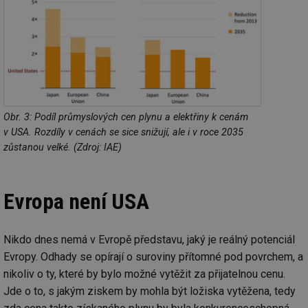
Obr. 3: Podíl průmyslových cen plynu a elektřiny k cenám
v USA. Rozdíly v cenách se sice snižují, ale i v roce 2035
zůstanou velké. (Zdroj: IAE)
Evropa není USA
Nikdo dnes nemá v Evropě představu, jaký je reálný potenciál
Evropy. Odhady se opírají o suroviny přítomné pod povrchem, a
nikoliv o ty, které by bylo možné vytěžit za přijatelnou cenu.
Jde o to, s jakým ziskem by mohla být ložiska vytěžena, tedy