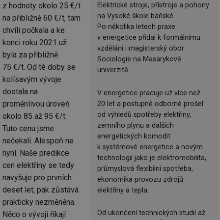
Elektrické stroje, přístroje a pohony
z hodnoty okolo 25 €/t
na Vysoké škole báňské.
na přibližně 60 €/t, tam
Po několika letech praxe
chvíli počkala a ke
v energetice přidal k formálnímu
konci roku 2021 už
vzdělání i magisterský obor
byla za přibližně
Sociologie na Masarykově
75 €/t. Od té doby se
univerzitě.
kolísavým vývoje
dostala na
V energetice pracuje už více než
proměnlivou úroveň
20 let a postupně odborně prošel
od výhledů spotřeby elektřiny,
okolo 85 až 95 €/t.
zemního plynu a dalších
Tuto cenu jsme
energetických komodit
nečekali. Alespoň ne
k systémové energetice a novým
nyní. Naše predikce
technologií jako je elektromobilita,
cen elektřiny se tedy
průmyslová flexibilní spotřeba,
navyšuje pro prvních
ekonomika provozu zdrojů
deset let, pak zůstává
elektřiny a tepla.
prakticky nezměněna.
Od ukončení technických studií až
Něco o vývoji říkají