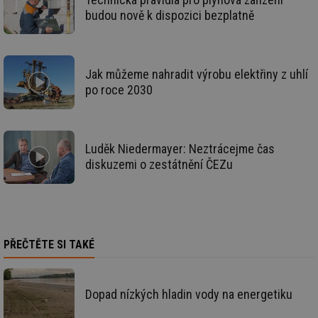
po
budou nově k dispozici bezplatně
vy
se
_hjIncludedInSessionSample
1 minuta
Te
Hotjar Ltd
59 sekund
co
kalkulator.tzb-
na
info.cz
Jak můžeme nahradit výrobu elektřiny z uhlí
ab
Ho
po roce 2030
zd
ná
za
vz
de
de
Luděk Niedermayer: Neztrácejme čas
re
diskuzemi o zestátnění ČEZu
we
_hjIncludedInSessionSample
1 minuta
Te
Hotjar Ltd
59 sekund
co
voda.tzb-
na
info.cz
ab
Ho
zd
PŘEČTĚTE SI TAKÉ
ná
za
vz
de
de
Dopad nízkých hladin vody na energetiku
re
we