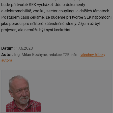
ná
bude při tvorbě SEK vycházet. Jde o dokumenty
za
vz
o elektromobilitě, vodíku, sector couplingu a dalších tématech.
de
Postupem času čekáme, že budeme při tvorbě SEK nápomocni
de
re
jako poradci pro některé zúčastněné strany. Zájem už byl
we
projeven, ale nemůžu být nyní konkrétní.
mv
2 měsíce 4
Te
Airtable
týdny
co
.tzb-info.cz
po
sl
už
Datum:
17.6.2023
int
vý
Autor:
Ing. Milan Bechyně,
redakce TZB-info
všechny články
vl
po
autora
Air
us
už
pr
int
tě
id
vytapeni.tzb-
10 let
Te
info.cz
co
po
vy
se
id
stavba.tzb-
10 let
Te