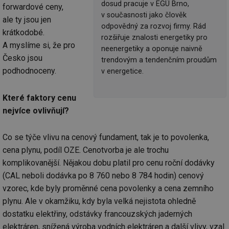
dosud pracuje v EGÚ Brno,
forwardové ceny,
v současnosti jako člověk
ale ty jsou jen
odpovědný za rozvoj firmy. Rád
krátkodobé.
rozšiřuje znalosti energetiky pro
A myslíme si, že pro
neenergetiky a oponuje naivně
Česko jsou
trendovým a tendenčním proudům
podhodnoceny.
v energetice.
Které faktory cenu
nejvíce ovlivňují?
Co se týče vlivu na cenový fundament, tak je to povolenka,
cena plynu, podíl OZE. Cenotvorba je ale trochu
komplikovanější. Nějakou dobu platil pro cenu roční dodávky
(CAL neboli dodávka po 8 760 nebo 8 784 hodin) cenový
vzorec, kde byly proměnné cena povolenky a cena zemního
plynu. Ale v okamžiku, kdy byla velká nejistota ohledně
dostatku elektřiny, odstávky francouzských jaderných
elektráren, snížená výroba vodních elektráren a další vlivy, vzal