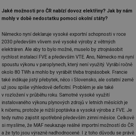
Jaké možnosti pro ČR nabízí dovoz elektřiny? Jak by nám
mohly v době nedostatku pomoci okolní státy?
Německo nyní deklaruje vysoké exportní schopnosti v roce
2030 především vlivem své vysoké výroby z větrných
elektráren. Ale aby to bylo možné, muselo by ztrojnásobit
rychlost instalací FVE a především VTE. Ano, Německo má nyní
spoustu výkonu v paroplynech, který není využitý. Vyrábí ročně
okolo 80 TWh a mohlo by vyrábět třeba trojnásobek. Francie
také indikuje jistý přebytek, něco i Slovensko, ale ostatní země
už jsou spíše výhledově deficitní. Problém je ale také
v rozložení v průběhu roku. Samotné vysoké využití
instalovaného výkonu plynových zdrojů v letních měsících je
k ničemu, protože je nižší poptávka a vysoká výroba z FVE. Je
tedy nutno zajistit spotřebně především zimní měsíce. Celkově
si myslíme, že MAF neukazuje reálné importní možností do ČR
a že tyto jsou výrazně nadhodnocené. I z toho důvodu se právě