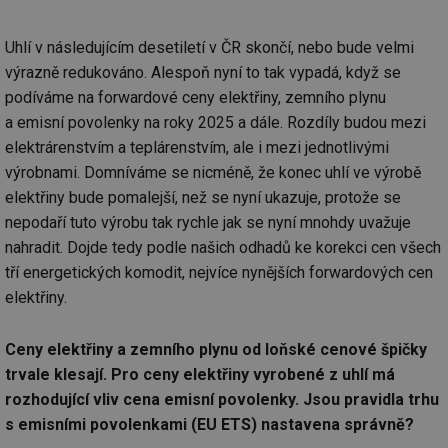
Uhlí v následujícím desetiletí v ČR skončí, nebo bude velmi
výrazně redukováno. Alespoň nyní to tak vypadá, když se
podíváme na forwardové ceny elektřiny, zemního plynu
a emisní povolenky na roky 2025 a dále. Rozdíly budou mezi
elektrárenstvím a teplárenstvím, ale i mezi jednotlivými
výrobnami. Domníváme se nicméně, že konec uhlí ve výrobě
elektřiny bude pomalejší, než se nyní ukazuje, protože se
nepodaří tuto výrobu tak rychle jak se nyní mnohdy uvažuje
nahradit. Dojde tedy podle našich odhadů ke korekci cen všech
tří energetických komodit, nejvíce nynějších forwardových cen
elektřiny.
Ceny elektřiny a zemního plynu od loňské cenové špičky
trvale klesají. Pro ceny elektřiny vyrobené z uhlí má
rozhodující vliv cena emisní povolenky. Jsou pravidla trhu
s emisními povolenkami (EU ETS) nastavena správně?