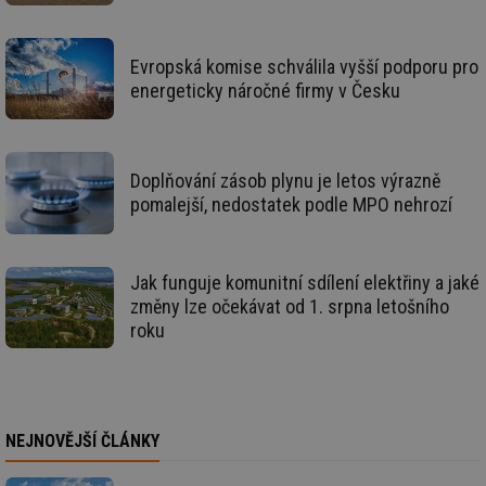
__gfp_64b
1 rok
Je
Gemius
so
.tzb-info.cz
kt
spr
Evropská komise schválila vyšší podporu pro
da
energeticky náročné firmy v Česku
co
ná
we
__cf_bm
29 minut
Te
Cloudflare Inc.
59 sekund
co
.vimeo.com
Doplňování zásob plynu je letos výrazně
po
ro
pomalejší, nedostatek podle MPO nehrozí
li
To
př
by
po
Jak funguje komunitní sdílení elektřiny a jaké
zp
po
změny lze očekávat od 1. srpna letošního
we
roku
st
sid
forum.tzb-
1 rok
To
info.cz
bě
so
al
na
NEJNOVĚJŠÍ ČLÁNKY
so
re
pr