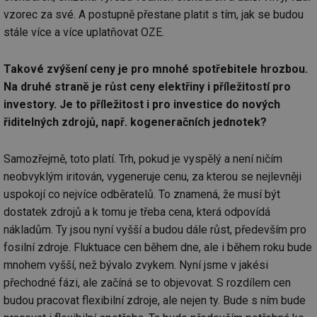
vzorec za své. A postupně přestane platit s tím, jak se budou
stále více a více uplatňovat OZE.
Takové zvýšení ceny je pro mnohé spotřebitele hrozbou.
Na druhé straně je růst ceny elektřiny i příležitostí pro
investory. Je to příležitost i pro investice do nových
řiditelných zdrojů, např. kogeneračních jednotek?
Samozřejmě, toto platí. Trh, pokud je vyspělý a není ničím
neobvyklým iritován, vygeneruje cenu, za kterou se nejlevněji
uspokojí co nejvíce odběratelů. To znamená, že musí být
dostatek zdrojů a k tomu je třeba cena, která odpovídá
nákladům. Ty jsou nyní vyšší a budou dále růst, především pro
fosilní zdroje. Fluktuace cen během dne, ale i během roku bude
mnohem vyšší, než bývalo zvykem. Nyní jsme v jakési
přechodné fázi, ale začíná se to objevovat. S rozdílem cen
budou pracovat flexibilní zdroje, ale nejen ty. Bude s ním bude