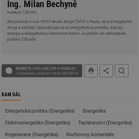
info.cz
co
Ing. Milan Bechyně
po
vy
redakce TZB-info
se
Absolvoval v roce 1975 Fakultu strojní ČVUT v Praze, obor Energetické
_hjFirstSeen
29 minut
So
Hotjar Ltd
59 sekund
na
.tzb-info.cz
stroje a zařízení. Specializuje se na energetickou politiku, úspory
ab
energie a energetickou náročnost budov. Je jedním ze zakladatelů
sl
portálu TZB-info.
ce
pr
poč
Ne
žá
id
in
tisk
ŘEKNĚTE SVŮJ NÁZOR V DISKUZI!
1 příspěvek, poslední 18.06.2023 00:13
id
forum.tzb-
1 rok
Te
info.cz
co
po
vy
se
KAM DÁL
_hjIncludedInSessionSample
1 minuta
Te
Hotjar Ltd
59 sekund
co
vetrani.tzb-
na
info.cz
Energetická politika (Energetika)
Energetika
ab
Ho
Elektroenergetika (Energetika)
Teplárenství (Energetika)
zd
ná
za
Kogenerace (Energetika)
Rozhovory, komentáře
vz