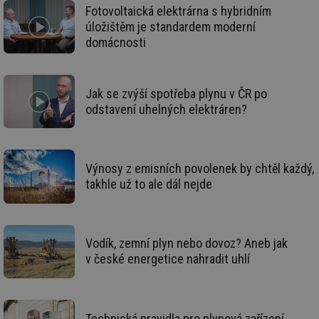
de
Fotovoltaická elektrárna s hybridním
de
úložištěm je standardem moderní
re
we
domácnosti
_dc_gtm_UA-5901706-1
.tzb-info.cz
58 sekund
Te
co
př
w
Jak se zvýší spotřeba plynu v ČR po
po
Sp
odstavení uhelných elektráren?
Go
da
kó
Po
lz
za
Výnosy z emisních povolenek by chtěl každý,
nu
takhle už to ale dál nejde
be
sk
fu
sp
ná
je
Vodík, zemní plyn nebo dovoz? Aneb jak
kte
id
v české energetice nahradit uhlí
př
úč
An
id
energetika.tzb-
10 let
Te
info.cz
co
Technická pravidla pro plynová zařízení