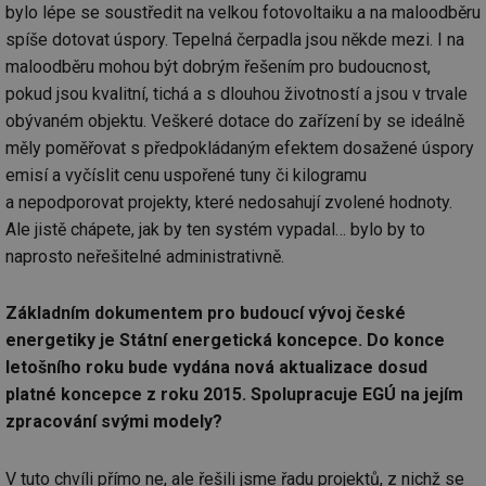
po
bylo lépe se soustředit na velkou fotovoltaiku a na maloodběru
spíše dotovat úspory. Tepelná čerpadla jsou někde mezi. I na
id
konference.tzb-
1 rok
Te
info.cz
co
maloodběru mohou být dobrým řešením pro budoucnost,
po
vy
pokud jsou kvalitní, tichá a s dlouhou životností a jsou v trvale
se
obývaném objektu. Veškeré dotace do zařízení by se ideálně
_hjAbsoluteSessionInProgress
29 minut
So
Hotjar Ltd
měly poměřovat s předpokládaným efektem dosažené úspory
59 sekund
na
.tzb-info.cz
ab
emisí a vyčíslit cenu uspořené tuny či kilogramu
sl
ce
a nepodporovat projekty, které nedosahují zvolené hodnoty.
pr
poč
Ale jistě chápete, jak by ten systém vypadal… bylo by to
Ne
žá
naprosto neřešitelné administrativně.
id
in
Základním dokumentem pro budoucí vývoj české
id
vetrani.tzb-
10 let
Te
info.cz
co
energetiky je Státní energetická koncepce. Do konce
po
vy
letošního roku bude vydána nová aktualizace dosud
se
platné koncepce z roku 2015. Spolupracuje EGÚ na jejím
_hjIncludedInSessionSample
1 minuta
Te
Hotjar Ltd
zpracování svými modely?
59 sekund
co
elektro.tzb-
na
info.cz
ab
Ho
V tuto chvíli přímo ne, ale řešili jsme řadu projektů, z nichž se
zd