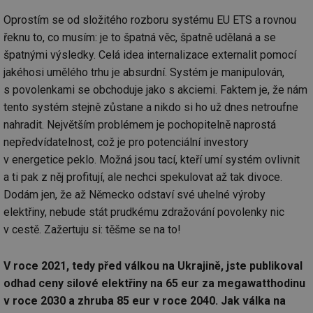
Oprostím se od složitého rozboru systému EU ETS a rovnou
řeknu to, co musím: je to špatná věc, špatně udělaná a se
špatnými výsledky. Celá idea internalizace externalit pomocí
jakéhosi umělého trhu je absurdní. Systém je manipulován,
s povolenkami se obchoduje jako s akciemi. Faktem je, že nám
tento systém stejně zůstane a nikdo si ho už dnes netroufne
nahradit. Největším problémem je pochopitelně naprostá
nepředvídatelnost, což je pro potenciální investory
v energetice peklo. Možná jsou tací, kteří umí systém ovlivnit
a ti pak z něj profitují, ale nechci spekulovat až tak divoce.
Dodám jen, že až Německo odstaví své uhelné výroby
elektřiny, nebude stát prudkému zdražování povolenky nic
v cestě. Zažertuju si: těšme se na to!
V roce 2021, tedy před válkou na Ukrajině, jste publikoval
odhad ceny silové elektřiny na 65 eur za megawatthodinu
v roce 2030 a zhruba 85 eur v roce 2040. Jak válka na