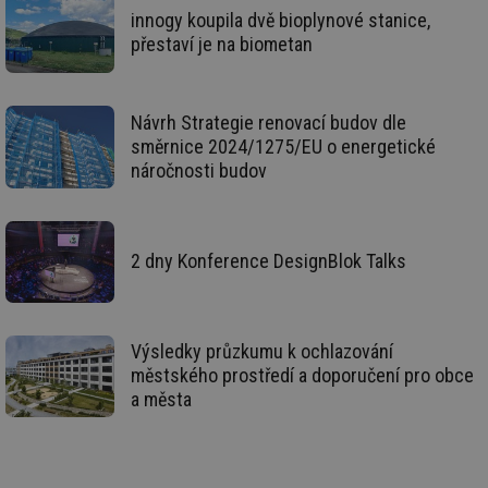
po
sp
innogy koupila dvě bioplynové stanice,
rel
přestaví je na biometan
_hjIncludedInSessionSample
1 minuta
Te
Hotjar Ltd
59 sekund
co
energetika.tzb-
na
info.cz
ab
Návrh Strategie renovací budov dle
Ho
zd
směrnice 2024/1275/EU o energetické
ná
náročnosti budov
za
vz
de
de
re
we
2 dny Konference DesignBlok Talks
_hjIncludedInSessionSample
1 minuta
Te
Hotjar Ltd
59 sekund
co
stavba.tzb-
na
info.cz
ab
Ho
Výsledky průzkumu k ochlazování
zd
ná
městského prostředí a doporučení pro obce
za
a města
vz
de
de
re
we