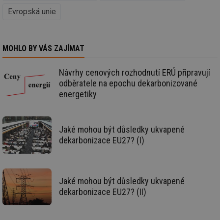
de
de
Evropská unie
re
we
id
voda.tzb-
10 let
Te
info.cz
co
MOHLO BY VÁS ZAJÍMAT
po
vy
se
Návrhy cenových rozhodnutí ERÚ připravují
id
kalkulator.tzb-
1 rok
Te
odběratele na epochu dekarbonizované
info.cz
co
po
energetiky
vy
se
id
oze.tzb-info.cz
10 let
Te
co
Jaké mohou být důsledky ukvapené
po
dekarbonizace EU27? (I)
vy
se
_hjIncludedInSessionSample
1 minuta
Te
Hotjar Ltd
59 sekund
co
oze.tzb-info.cz
na
Jaké mohou být důsledky ukvapené
ab
Ho
dekarbonizace EU27? (II)
zd
ná
za
vz