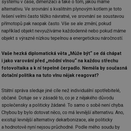
systému v čase, dimenzaci a také o tom, jakou máme
soubory
alternativu. Ve srovnání s kvalitním plynovým kotlem je toto
řešení velmi často těžko návratné, ve srovnání se soustavou
přímotopů pak naopak často. Vše se ale změní, pokud
například objekt nevyužíváme každodenně nebo pokud máme
objekt s výrazně nízkou tepelnou a energetickou náročností.
Nezbytně nutné soubory
Výkonové soubory
Vaše hezká diplomatická věta „Může být“ se dá chápat
Soubory cílení
Funkční soubory
i jako varování před „módní vlnou“ na každou střechu
Nezařazené soubory
fotovoltaika a k ní tepelné čerpadlo. Neměla by současná
Nezbytně nutné soubory cookie umožňují základní
dotační politika na tuto vlnu nějak reagovat?
funkce webových stránek, jako je přihlášení
uživatele a správa účtu. Webové stránky nelze bez
nezbytně nutných souborů cookie správně používat.
Státní správa sleduje jiné cíle než individuální spotřebitelé,
Provider
/
občané. Dotuje se v zásadě to, co je z nějakého důvodu
Název
Vyprší
Po
Doména
společensky a politicky žádané. To samo o sobě není chyba.
g_state
.forum.tzb-
Zavřením
Sl
Chybou by bylo dotovat něco, co má levnější alternativu. Ano,
info.cz
prohlížeče
př
po
existují levnější alternativy dekarbonizace, ale politicky
g_csrf_token
.forum.tzb-
Zavřením
Sl
a hodnotově nyní nejsou průchodné. Podle mého soudu by
info.cz
prohlížeče
př