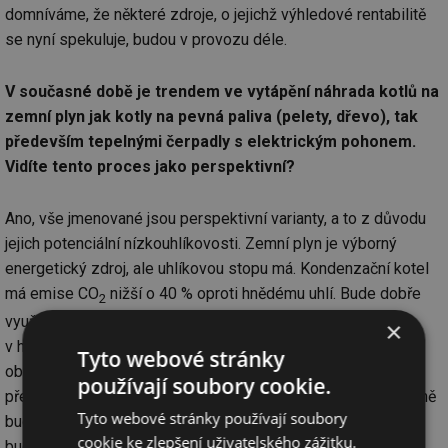
domníváme, že některé zdroje, o jejichž výhledové rentabilitě
se nyní spekuluje, budou v provozu déle.
V současné době je trendem ve vytápění náhrada kotlů na
zemní plyn jak kotly na pevná paliva (pelety, dřevo), tak
především tepelnými čerpadly s elektrickým pohonem.
Vidíte tento proces jako perspektivní?
Ano, vše jmenované jsou perspektivní varianty, a to z důvodu
jejich potenciální nízkouhlíkovosti. Zemní plyn je výborný
energetický zdroj, ale uhlíkovou stopu má. Kondenzační kotel
má emise CO
nižší o 40 % oproti hnědému uhlí. Bude dobře
2
využitelný jako palivo přechodu k nízkouhlíkové energetice
×
v horizontu 20 až 30 let. V čím dál větší míře ale budou
Tyto webové stránky
obnovitelné zdroje a elektřina i zemní plyn nahrazovat, a to
používají soubory cookie.
především na maloodběru. Plynový mix se ale pravděpodobně
Tyto webové stránky používají soubory
bude ozeleňovat – nebudeme tedy pálit jen zemní plyn, ale
cookie ke zlepšení uživatelského zážitku.
bude tam příměs vodíku, anebo syntetického či bio metanu.