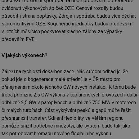
pracovat i flexibilní spotřeba. Ta bude především potřebná ke
zvládnutí výkonových špiček OZE. Cenové rozdíly budou
působit i stranu poptávky. Zdroje i spotřeba budou více dýchat
s proměnlivými OZE. Kogenerační jednotky budou především
v letních měsících poskytovat kladné zálohy za výpadky
především FVE.
V jakých výkonech?
Záleží na rychlosti dekarbonizace. Náš střední odhad je, že
pokud jde o kogenerace malé střední, je v ČR místo pro
přinejmenším okolo jednoho GW nových instalací. K tomu bude
třeba přibližně 2,5 GW výkonu v teplárenských provozech, další
přibližně 2,5 GW v paroplynech a přibližně 750 MW v motorech
či malých turbínách. Část vykrývání peaků a gapů může řešit
přeshraniční transfer. Sdílení flexibility ve větším regionu
pomůže snížit potřebné množství, ale systém bude tak jako
tak potřebovat hromadu nového flexibilního výkonu.