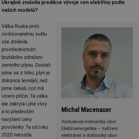
Ukrajině změnila predikce vývoje cen elektřiny podle
vašich modelů?
Válka Ruska proti
civilizovanému světu
vše změnila
prostřednictvím
brutálního zdražení
zemního plynu. Dostali
jsme se z toho, plyn je
dokonce levnější, než
jsme čekali, což má
vícero příčin. Ta válka
ale zakryla i jiné vlivy
Michal Macenauer
a to především
navýšení ceny
Vystudoval inženýrský obor
povolenky. Ta od roku
Elektroenergetika – zařízení
2020 narostla
elektráren a doktorský obor