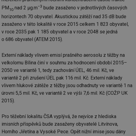
we
−3
PM
nad 2 µg.m
bude zasaženo v jednotlivých časových
10
__cf_bm
29 minut
Te
Cloudflare Inc.
horizontech 70 obyvatel. Akustickou zátěží nad 35 dB bude
59 sekund
co
.vimeo.com
po
zasaženo v této lokalitě v roce 2015 celkem 1 823 obyvatel,
ro
li
v roce 2035 pak 1 185 obyvatel a v roce 2048 se jedná
To
př
o 686 obyvatel (ATEM 2015).
by
po
zp
Externí náklady vlivem emisí prašného aerosolu z těžby na
po
we
velkolomu Bílina činí v souhrnu za hodnocení období 2015–
st
2050 ve variantě 1, tedy zachování ÚEL, 46 mil. Kč, ve
sid
forum.tzb-
1 rok
To
info.cz
bě
variantě 2 při zrušení ÚEL pak 116 mil. Kč. Externí náklady
so
vlivem hlukové zátěže z těžby jsou odhadnuty ve variantě 1 na
al
na
úrovni 5,5 mil. Kč, ve variantě 2 ve výši 7,6 mil. Kč (COŽP UK
so
re
2015).
pr
po
sp
rel
Pro těžební lokalitu ČSA vyplývá, že nejvíce z hlediska
imisních příspěvků bude zasaženy obyvatelé Litvínova,
_hjIncludedInSessionSample
1 minuta
Te
Hotjar Ltd
59 sekund
co
energetika.tzb-
Horního Jiřetína a Vysoké Pece. Opět nižní imise jsou dány
na
info.cz