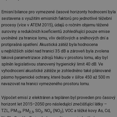
_hjAbsoluteSessionInProgress
29 minut
So
Hotjar Ltd
59 sekund
na
.tzb-info.cz
Emisní bilance pro vymezené časové horizonty hodnocení byla
ab
sl
sestavena s využitím emisních faktorů pro jednotlivé těžební
ce
pr
procesy (více v ATEM 2015), údajů o ročním objemu těžené
poč
suroviny a redukčních koeficientů zohledňující pouze emise
Ne
žá
uvolněné za hranice lomu, vliv dešťových a sněhových dní a
id
in
protiprašná opatření. Akustická zátěž byla hodnocena
id
vetrani.tzb-
10 let
Te
u nejbližších sídel nad hranicí 35 dB a zároveň byla zvolena
info.cz
co
taková parametrizace zdrojů hluku v prostoru lomu, aby byl
po
vy
splněn legislativou stanovený hygienický limit 40 dB. Ve
se
vyhodnocení akustické zátěže je zohledněno také plánované
_hjIncludedInSessionSample
1 minuta
Te
Hotjar Ltd
59 sekund
co
elektro.tzb-
pásmo hygienické ochrany, které bude v šířce 450 až 500 m
na
info.cz
navazovat na hranici vymezeného prostoru lomu.
ab
Ho
zd
ná
Výpočet emisí z elektráren a tepláren byl proveden pro časový
za
vz
horizont let 2015–2050 pro následující znečišťující látky –
de
de
TZL, PM
, PM
, SO
, NO
(NO
), VOC a těžké kovy As, Cd,
10
2,5
2
x
2
re
we