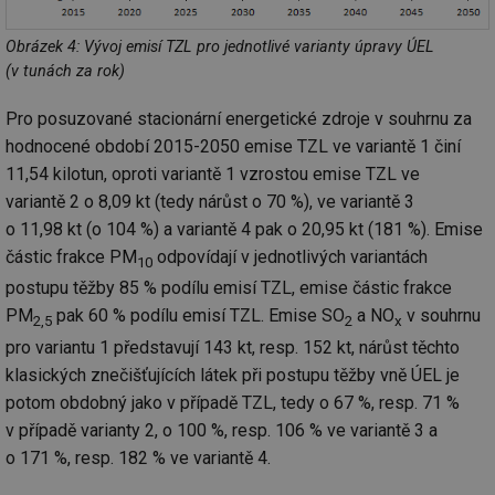
za
vz
de
Obrázek 4: Vývoj emisí TZL pro jednotlivé varianty úpravy ÚEL
de
re
(v tunách za rok)
we
Pro posuzované stacionární energetické zdroje v souhrnu za
_hjIncludedInSessionSample
1 minuta
Te
Hotjar Ltd
59 sekund
co
vytapeni.tzb-
hodnocené období 2015-2050 emise TZL ve variantě 1 činí
na
info.cz
ab
11,54 kilotun, oproti variantě 1 vzrostou emise TZL ve
Ho
zd
variantě 2 o 8,09 kt (tedy nárůst o 70 %), ve variantě 3
ná
za
o 11,98 kt (o 104 %) a variantě 4 pak o 20,95 kt (181 %). Emise
vz
částic frakce PM
odpovídají v jednotlivých variantách
de
10
de
postupu těžby 85 % podílu emisí TZL, emise částic frakce
re
we
PM
pak 60 % podílu emisí TZL. Emise SO
a NO
v souhrnu
2,5
2
x
CookieScriptConsent
1 rok
Te
CookieScript
pro variantu 1 představují 143 kt, resp. 152 kt, nárůst těchto
co
.tzb-info.cz
sl
klasických znečišťujících látek při postupu těžby vně ÚEL je
Sc
za
potom obdobný jako v případě TZL, tedy o 67 %, resp. 71 %
př
v případě varianty 2, o 100 %, resp. 106 % ve variantě 3 a
so
so
o 171 %, resp. 182 % ve variantě 4.
ná
nu
ba