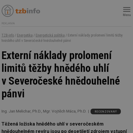
Menu
REKLAMA
TZB-info
/
Energetika
/
Energetická politika
/ Externí náklady prolomení limitů těžby
hnědého uhlí v Severočeské hnědouhelné pánvi
Externí náklady prolomení
limitů těžby hnědého uhlí
v Severočeské hnědouhelné
pánvi
Ing. Jan Melichar, Ph.D., Mgr. Vojtěch Máca, Ph.D.
RECENZOVANÝ
Těžená ložiska hnědého uhlí v severočeském
hnědouhelném revíru jsou po desetiletí zdrojem vstupní