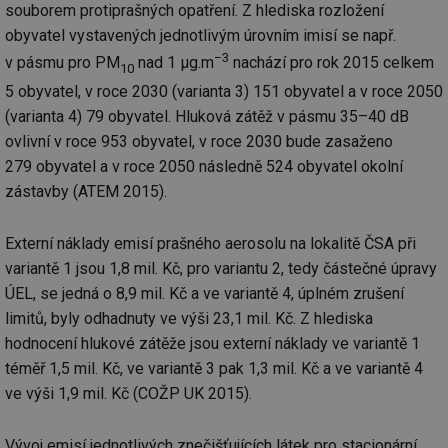
ab
souborem protiprašných opatření. Z hlediska rozložení
Ho
zd
obyvatel vystavených jednotlivým úrovním imisí se např.
ná
za
−3
v pásmu pro PM
nad 1 µg.m
nachází pro rok 2015 celkem
10
vz
de
5 obyvatel, v roce 2030 (varianta 3) 151 obyvatel a v roce 2050
de
re
(varianta 4) 79 obyvatel. Hluková zátěž v pásmu 35–40 dB
we
ovlivní v roce 953 obyvatel, v roce 2030 bude zasaženo
_hjIncludedInSessionSample
1 minuta
Te
Hotjar Ltd
279 obyvatel a v roce 2050 následně 524 obyvatel okolní
59 sekund
co
stavba.tzb-
na
info.cz
zástavby (ATEM 2015).
ab
Ho
zd
ná
Externí náklady emisí prašného aerosolu na lokalitě ČSA při
za
variantě 1 jsou 1,8 mil. Kč, pro variantu 2, tedy částečné úpravy
vz
de
ÚEL, se jedná o 8,9 mil. Kč a ve variantě 4, úplném zrušení
de
re
limitů, byly odhadnuty ve výši 23,1 mil. Kč. Z hlediska
we
hodnocení hlukové zátěže jsou externí náklady ve variantě 1
id
www.tzb-
10 let
Te
téměř 1,5 mil. Kč, ve variantě 3 pak 1,3 mil. Kč a ve variantě 4
info.cz
co
po
ve výši 1,9 mil. Kč (COŽP UK 2015).
vy
se
id
m.tzb-info.cz
10 let
Te
Vývoj emisí jednotlivých znečišťujících látek pro stacionární