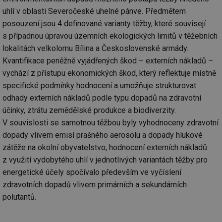
uhlí v oblasti Severočeské uhelné pánve. Předmětem
posouzení jsou 4 definované varianty těžby, které souvisejí
s případnou úpravou územních ekologických limitů v těžebních
lokalitách velkolomu Bílina a Československé armády.
Kvantifikace peněžně vyjádřených škod – externích nákladů –
vychází z přístupu ekonomických škod, který reflektuje místně
specifické podmínky hodnocení a umožňuje strukturovat
odhady externích nákladů podle typu dopadů na zdravotní
účinky, ztrátu zemědělské produkce a biodiverzity.
V souvislosti se samotnou těžbou byly vyhodnoceny zdravotní
dopady vlivem emisí prašného aerosolu a dopady hlukové
zátěže na okolní obyvatelstvo, hodnocení externích nákladů
z využití vydobytého uhlí v jednotlivých variantách těžby pro
energetické účely spočívalo především ve vyčíslení
zdravotních dopadů vlivem primárních a sekundárních
polutantů.