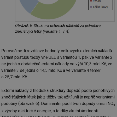
cookie se
informace
za
používá k
jak konco
už
rozlišení
uživatel p
pr
jedinečných
webové st
na
uživatelů
a jakoukol
op
přiřazením
reklamu, 
re
náhodně
koncový už
n
Obrázek 6: Struktura externích nákladů za jednotlivé
vygenerovaného
mohl vidě
re
čísla jako
návštěvou
znečišťující látky (varianta 1, v %)
identifikátoru
uvedenéh
si23
www.tzb-info.cz
2 měsíce
Ta
klienta. Je
webu.
po
součástí
uk
každého
id
vytahy.tzb-
10 let
Tento sou
už
požadavku na
info.cz
cookie se
Porovnáme-li rozdílové hodnoty celkových externích nákladů
pr
stránku na webu
používá k c
in
a slouží k
variant postupu těžby vně ÚEL s variantou 1, pak ve variantě 2
analýze a
pr
výpočtu údajů o
optimaliza
úč
návštěvnících,
se jedná o dodatečné externí náklady ve výši 10,3 mld. Kč, ve
reklamníc
relacích a
kampaní v
si23
elektro.tzb-info.cz
2 měsíce
Ta
variantě 3 se jedná o 14,5 mld. Kč a ve variantě 4 téměř
kampaních pro
DoubleClic
po
analytické
Google Ta
o 25,7 mld. Kč.
uk
přehledy webů.
Suite
už
pr
tuuid
.creative-
1 rok
Tento sou
in
Externí náklady z hlediska struktury dopadů podle jednotlivých
serving.com
cookie nas
pr
hlavně
úč
znečišťujících látek jak z těžby tak užití uhlí je napříč variantami
bidswitch.
aby byly
a-title
oze.tzb-info.cz
Zavřením
T
podobný (obrázek 6). Dominantní podíl tvoří dopady emisí NO
reklamní 
x
prohlížeče
co
pro návšt
po
z výroby elektrické energie, a to díky akutní úmrtnosti.
webu
uk
relevantněj
ti