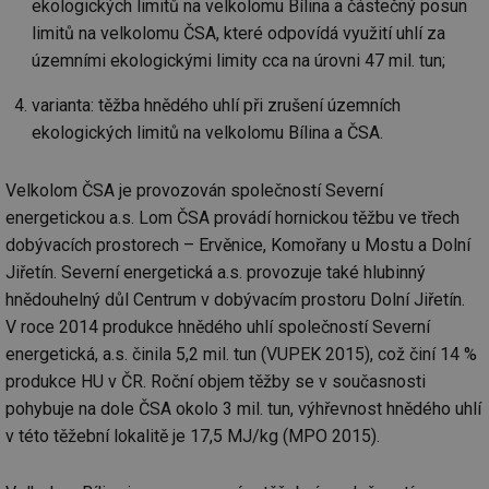
ekologických limitů na velkolomu Bílina a částečný posun
limitů na velkolomu ČSA, které odpovídá využití uhlí za
územními ekologickými limity cca na úrovni 47 mil. tun;
varianta: těžba hnědého uhlí při zrušení územních
ekologických limitů na velkolomu Bílina a ČSA.
Velkolom ČSA je provozován společností Severní
energetickou a.s. Lom ČSA provádí hornickou těžbu ve třech
dobývacích prostorech – Ervěnice, Komořany u Mostu a Dolní
Jiřetín. Severní energetická a.s. provozuje také hlubinný
hnědouhelný důl Centrum v dobývacím prostoru Dolní Jiřetín.
V roce 2014 produkce hnědého uhlí společností Severní
energetická, a.s. činila 5,2 mil. tun (VUPEK 2015), což činí 14 %
produkce HU v ČR. Roční objem těžby se v současnosti
pohybuje na dole ČSA okolo 3 mil. tun, výhřevnost hnědého uhlí
v této těžební lokalitě je 17,5 MJ/kg (MPO 2015).