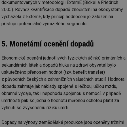
dokumentovaných v metodologii ExternE (Bickel a Friedrich
př
w
2005). Rovněž kvantifikace dopadů znečištění na ekosystémy
po
Sp
vycházela z ExternE, kdy princip hodnocení je založen na
Go
da
přístupu potenciálně vymizelého segmentu.
kó
Po
lz
za
5. Monetární ocenění dopadů
nu
be
sk
fu
Ekonomické ocenění jednotlivých fyzických účinků primárních a
sp
ná
sekundárních látek a dopadů hluku na zdraví obyvatel bylo
je
kte
uskutečněno přenosem hodnot (tzv. benefit transfer)
id
př
z původních českých a zahraničních valuačních studií. Hodnota
úč
dopadu zahrnuje jak náklady spojené s léčbou, ušlou mzdu,
An
obranné výdaje, tak i nepohodu spojenou s nemocí, v případě
id
energetika.tzb-
10 let
Te
info.cz
co
úmrtnosti pak se jedná o hodnotu měřenou ochotou platit za
po
vy
vyhnutí se zvýšenému riziku úmrtí.
se
_hjIncludedInSessionSample
1 minuta
Te
Hotjar Ltd
Dopady na výnosy zemědělské produkce jsou oceněny tržními
59 sekund
co
kalkulator.tzb-
na
info.cz