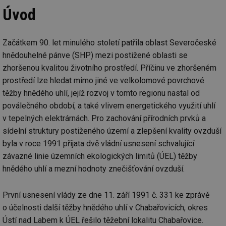
Úvod
Začátkem 90. let minulého století patřila oblast Severočeské
hnědouhelné pánve (SHP) mezi postižené oblasti se
zhoršenou kvalitou životního prostředí. Příčinu ve zhoršeném
prostředí lze hledat mimo jiné ve velkolomové povrchové
těžby hnědého uhlí, jejíž rozvoj v tomto regionu nastal od
poválečného období, a také vlivem energetického využití uhlí
v tepelných elektrárnách. Pro zachování přírodních prvků a
sídelní struktury postiženého území a zlepšení kvality ovzduší
byla v roce 1991 přijata dvě vládní usnesení schvalující
závazné linie územních ekologických limitů (ÚEL) těžby
hnědého uhlí a mezní hodnoty znečišťování ovzduší.
První usnesení vlády ze dne 11. září 1991 č. 331 ke zprávě
o účelnosti další těžby hnědého uhlí v Chabařovicích, okres
Ústí nad Labem k ÚEL řešilo těžební lokalitu Chabařovice.