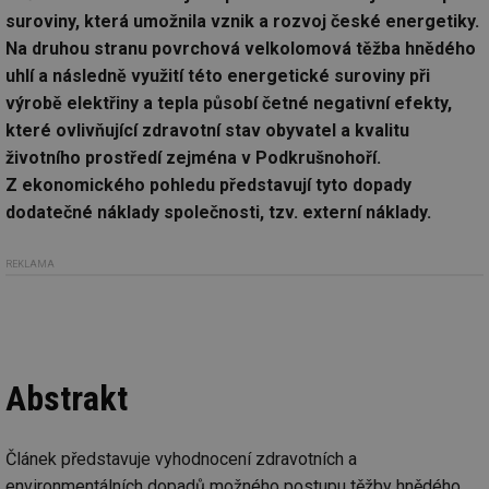
suroviny, která umožnila vznik a rozvoj české energetiky.
Na druhou stranu povrchová velkolomová těžba hnědého
uhlí a následně využití této energetické suroviny při
výrobě elektřiny a tepla působí četné negativní efekty,
které ovlivňující zdravotní stav obyvatel a kvalitu
životního prostředí zejména v Podkrušnohoří.
Z ekonomického pohledu představují tyto dopady
dodatečné náklady společnosti, tzv. externí náklady.
REKLAMA
Abstrakt
Článek představuje vyhodnocení zdravotních a
environmentálních dopadů možného postupu těžby hnědého