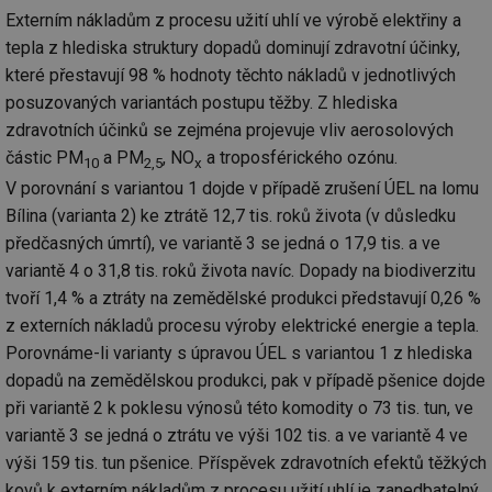
Co
Externím nákladům z procesu užití uhlí ve výrobě elektřiny a
Sc
fu
tepla z hlediska struktury dopadů dominují zdravotní účinky,
sp
které přestavují 98 % hodnoty těchto nákladů v jednotlivých
id
elektro.tzb-
10 let
Te
posuzovaných variantách postupu těžby. Z hlediska
info.cz
co
po
zdravotních účinků se zejména projevuje vliv aerosolových
vy
se
částic PM
a PM
, NO
a troposférického ozónu.
10
2,5
x
sid
kalkulator.tzb-
Zavřením
To
V porovnání s variantou 1 dojde v případě zrušení ÚEL na lomu
info.cz
prohlížeče
bě
so
Bílina (varianta 2) ke ztrátě 12,7 tis. roků života (v důsledku
al
předčasných úmrtí), ve variantě 3 se jedná o 17,9 tis. a ve
na
so
variantě 4 o 31,8 tis. roků života navíc. Dopady na biodiverzitu
re
pr
tvoří 1,4 % a ztráty na zemědělské produkci představují 0,26 %
po
sp
z externích nákladů procesu výroby elektrické energie a tepla.
rel
Porovnáme-li varianty s úpravou ÚEL s variantou 1 z hlediska
dopadů na zemědělskou produkci, pak v případě pšenice dojde
při variantě 2 k poklesu výnosů této komodity o 73 tis. tun, ve
variantě 3 se jedná o ztrátu ve výši 102 tis. a ve variantě 4 ve
Název
Provider
Provider
/
Doména
Vyprší
P
Název
/
Vyprší
Popis
výši 159 tis. tun pšenice. Příspěvek zdravotních efektů těžkých
c
.creative-serving.com
1 rok
T
Doména
Provider
co
kovů k externím nákladům z procesu užití uhlí je zanedbatelný,
Název
/
Vyprší
Popis