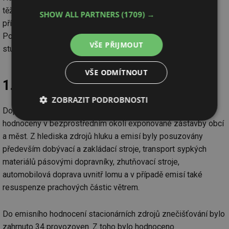
těžby na lomech Bílina a ČSA lze strukturovat z hlediska
SHOW ALL PARTNERS
(1709) →
přístupu funkce škod (obrázek 3) do následujících kroků.
Podrobný popis jednotlivých kroků hodnocení lze nalézt ve
VŠE PŘIJMOUT
studiích ATEM (2015) a COŽP UK (2015).
VŠE ODMÍTNOUT
1. Provoz velkolomů a provozoven
ZOBRAZIT PODROBNOSTI
Dopady z provozu těžby velkolomů Bílina a ČSA byly
Nezbytně
Výkonové
Soubory
hodnoceny v bezprostředním okolí exponované zástavby obcí
nutné
soubory
cílení
a měst. Z hlediska zdrojů hluku a emisí byly posuzovány
soubory
především dobývací a zakládací stroje, transport sypkých
materiálů pásovými dopravníky, zhutňovací stroje,
automobilová doprava uvnitř lomu a v případě emisí také
Funkční soubory
Nezařazené
soubory
resuspenze prachových částic větrem.
Do emisního hodnocení stacionárních zdrojů znečišťování bylo
zahrnuto 34 provozoven. Z toho bylo hodnoceno