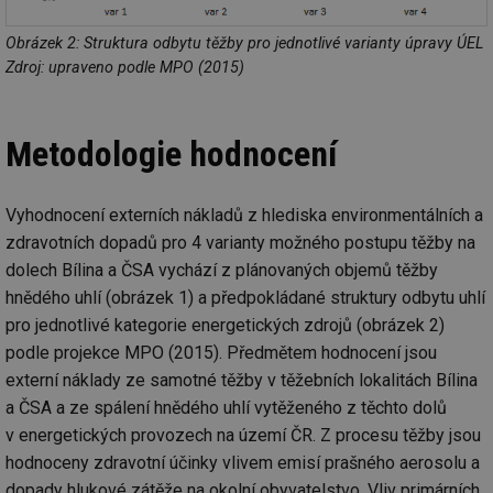
Obrázek 2: Struktura odbytu těžby pro jednotlivé varianty úpravy ÚEL
Zdroj: upraveno podle MPO (2015)
Metodologie hodnocení
Vyhodnocení externích nákladů z hlediska environmentálních a
zdravotních dopadů pro 4 varianty možného postupu těžby na
dolech Bílina a ČSA vychází z plánovaných objemů těžby
hnědého uhlí (obrázek 1) a předpokládané struktury odbytu uhlí
pro jednotlivé kategorie energetických zdrojů (obrázek 2)
podle projekce MPO (2015). Předmětem hodnocení jsou
externí náklady ze samotné těžby v těžebních lokalitách Bílina
a ČSA a ze spálení hnědého uhlí vytěženého z těchto dolů
v energetických provozech na území ČR. Z procesu těžby jsou
hodnoceny zdravotní účinky vlivem emisí prašného aerosolu a
dopady hlukové zátěže na okolní obyvatelstvo. Vliv primárních