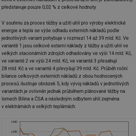
po
test
.m6r.eu
59
Pokud víte něco
Doména
Provider
/
id
Název
Vyprší
Popis
představuje pouze 0,02 % z celkové hodnoty.
minut
o tomto souboru
Doména
če
59
cookie a jeho
_ga_7ZNSXSZSDQ
.tzb-
2 roky
Tento soubor
a 
sekund
použití, které
info.cz
cookie používá
VISITOR_INFO1_LIVE
5 měsíců
Tento sou
Google LLC
ná
nejsou specifické
Google Analytics
4 týdny
cookie nas
.youtube.com
V souhrnu za proces těžby a užití uhlí pro výroby elektrické
př
pro konkrétní
k zachování
Youtube k
w
web, přidejte své
stavu relace.
energie a tepla se výše odhadu externích nákladů podle
sledování
st
příspěvky.
uživatelsk
S
jednotlivých variant pohybuje v rozmezí 14 až 39 mld. Kč. Ve
_gat_UA-5901706-
.tzb-
59
Toto je soubor
předvoleb
da
2
info.cz
sekund
cookie typu
videa You
n
variantě 1 jsou celkové externí náklady z těžby a užití uhlí ve
vzoru nastavený
vložená d
už
službou Google
webů; můž
velkých stacionárních zdrojích odhadovány ve výši 14 mld. Kč,
w
Analytics, kde
určit, zda
st
prvek vzoru v
návštěvní
ve variantě 2 ve výši 24 mld. Kč, ve variantě 3 přesahují
na
názvu obsahuje
používá n
st
28 mld. Kč a ve variantě 4 převyšují 39 mld. Kč. Průběh roční
jedinečné
nebo staro
př
identifikační
rozhraní
bilance celkových externích nákladů z obou hodnocených
číslo účtu nebo
Youtube.
DEVICE_INFO
5 měsíců
Ta
YouTube
webu, ke
4 týdny
uk
procesů ilustruje obrázek 5, kdy vývoj nákladů v jednotlivých
.youtube.com
kterému se
tuuid_lu
.bidswitch.net
1 rok
Obsahuje
o 
vztahuje. Jedná
jedinečné 
variantách je ovlivněn jednak průběhem plánované těžby na
za
se o variantu
návštěvník
zn
cookie _gat,
lomech Bílina a ČSA a následným odbytem uhlí zejména
které umo
op
která se používá
Bidswitch
a 
v elektrárnách a velkých teplárnách.
k omezení
sledovat
sp
množství dat
návštěvní
za
zaznamenaných
více webe
se
společností
umožňuje
už
Google na
Bidswitch
zk
webech s
optimaliz
že
velkým
relevanci 
zo