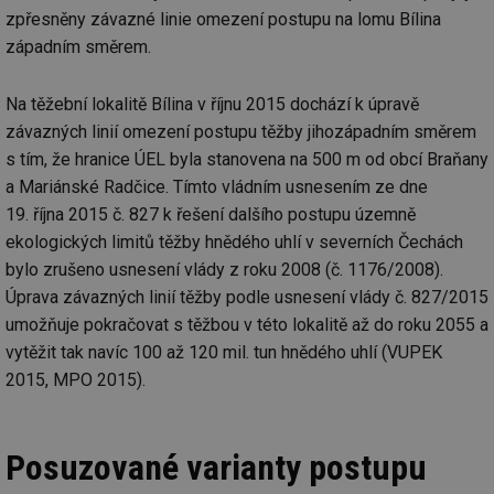
zpřesněny závazné linie omezení postupu na lomu Bílina
západním směrem.
Na těžební lokalitě Bílina v říjnu 2015 dochází k úpravě
závazných linií omezení postupu těžby jihozápadním směrem
s tím, že hranice ÚEL byla stanovena na 500 m od obcí Braňany
a Mariánské Radčice. Tímto vládním usnesením ze dne
19. října 2015 č. 827 k řešení dalšího postupu územně
ekologických limitů těžby hnědého uhlí v severních Čechách
bylo zrušeno usnesení vlády z roku 2008 (č. 1176/2008).
Úprava závazných linií těžby podle usnesení vlády č. 827/2015
umožňuje pokračovat s těžbou v této lokalitě až do roku 2055 a
vytěžit tak navíc 100 až 120 mil. tun hnědého uhlí (VUPEK
2015, MPO 2015).
Posuzované varianty postupu