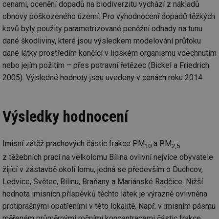
cenami, ocenění dopadů na biodiverzitu vychází z nákladů
ab
Ho
obnovy poškozeného území. Pro vyhodnocení dopadů těžkých
zd
ná
kovů byly použity parametrizované peněžní odhady na tunu
za
vz
dané škodliviny, které jsou výsledkem modelování průtoku
de
dané látky prostředím končící v lidském organismu vdechnutím
de
re
nebo jejím požitím – přes potravní řetězec (Bickel a Friedrich
we
2005). Výsledné hodnoty jsou uvedeny v cenách roku 2014.
_hjIncludedInSessionSample
1 minuta
Te
Hotjar Ltd
59 sekund
co
voda.tzb-
na
info.cz
ab
Ho
Výsledky hodnocení
zd
ná
za
vz
de
Imisní zátěž prachových částic frakce PM
a PM
10
2,5
de
re
z těžebních prací na velkolomu Bílina ovlivní nejvíce obyvatele
we
žijící v zástavbě okolí lomu, jedná se především o Duchcov,
__gfp_64b
1 rok
Je
Gemius
Ledvice, Světec, Bílinu, Braňany a Mariánské Radčice. Nižší
so
.tzb-info.cz
kt
hodnota imisních příspěvků těchto látek je výrazně ovlivněna
spr
da
protiprašnými opatřeními v této lokalitě. Např. v imisním pásmu
co
měřeném průměrnými ročními koncentracemi částic frakce
ná