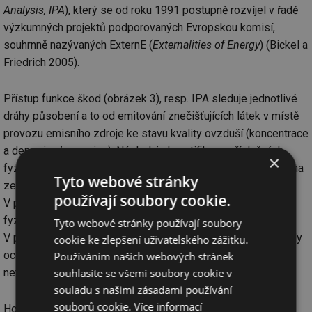
Analysis, IPA
), který se od roku 1991 postupně rozvíjel v řadě
výzkumných projektů podporovaných Evropskou komisí,
souhrnně nazývaných ExternE (
Externalities of Energy
) (Bickel a
Friedrich 2005).
Přístup funkce škod (obrázek 3), resp. IPA sleduje jednotlivé
dráhy působení a to od emitování znečišťujících látek v místě
provozu emisního zdroje ke stavu kvality ovzduší (koncentrace
a depozice/expozice). Následuje kvantifikace příslušných
×
fyzických dopadů na lidské zdraví (úmrtnost a nemocnost), na
Tyto webové stránky
zemědělskou úrodu, stavební materiály a ekosystémy.
používají soubory cookie.
V poslední řadě jsou vypočteny ekonomické náklady, kdy
fyzické dopady jsou oceněny v peněžních jednotkách.
Tyto webové stránky používají soubory
V případě statků a služeb obchodovaných na trhu jsou dopady
cookie ke zlepšení uživatelského zážitku.
oceněny pomocí tržních cen, u netržních statků s využitím
Používáním našich webových stránek
netržních metod oceňování.
souhlasíte se všemi soubory cookie v
souladu s našimi zásadami používání
souborů cookie.
Více informací
Hodnocení externích nákladů jednotlivých variant postupu