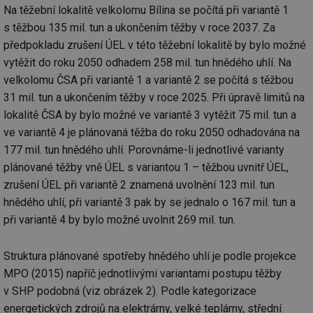
Na těžební lokalitě velkolomu Bílina se počítá při variantě 1
s těžbou 135 mil. tun a ukončením těžby v roce 2037. Za
předpokladu zrušení ÚEL v této těžební lokalitě by bylo možné
vytěžit do roku 2050 odhadem 258 mil. tun hnědého uhlí. Na
velkolomu ČSA při variantě 1 a variantě 2 se počítá s těžbou
31 mil. tun a ukončením těžby v roce 2025. Při úpravě limitů na
lokalitě ČSA by bylo možné ve variantě 3 vytěžit 75 mil. tun a
ve variantě 4 je plánovaná těžba do roku 2050 odhadována na
177 mil. tun hnědého uhlí. Porovnáme-li jednotlivé varianty
plánované těžby vně ÚEL s variantou 1 – těžbou uvnitř ÚEL,
zrušení ÚEL při variantě 2 znamená uvolnění 123 mil. tun
hnědého uhlí, při variantě 3 pak by se jednalo o 167 mil. tun a
při variantě 4 by bylo možné uvolnit 269 mil. tun.
Struktura plánované spotřeby hnědého uhlí je podle projekce
MPO (2015) napříč jednotlivými variantami postupu těžby
v SHP podobná (viz obrázek 2). Podle kategorizace
energetických zdrojů na elektrárny, velké teplárny, střední