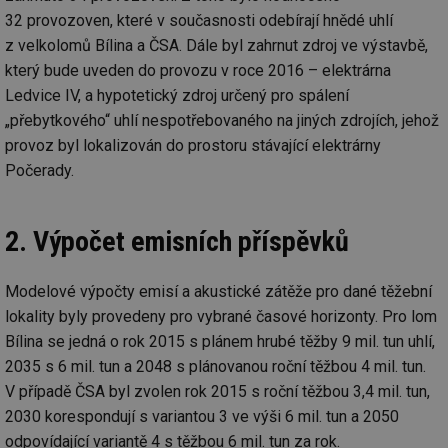
32 provozoven, které v současnosti odebírají hnědé uhlí
z velkolomů Bílina a ČSA. Dále byl zahrnut zdroj ve výstavbě,
Nezbytně nutné soubory
Výkonové soubory
který bude uveden do provozu v roce 2016 – elektrárna
Soubory cílení
Funkční soubory
Ledvice IV, a hypotetický zdroj určený pro spálení
Nezařazené soubory
„přebytkového“ uhlí nespotřebovaného na jiných zdrojích, jehož
provoz byl lokalizován do prostoru stávající elektrárny
Nezbytně nutné soubory cookie umožňují základní
funkce webových stránek, jako je přihlášení
Počerady.
uživatele a správa účtu. Webové stránky nelze bez
nezbytně nutných souborů cookie správně používat.
Provider
/
2. Výpočet emisních příspěvků
Název
Vyprší
Po
Doména
g_state
.forum.tzb-
Zavřením
Sl
info.cz
prohlížeče
př
Modelové výpočty emisí a akustické zátěže pro dané těžební
po
lokality byly provedeny pro vybrané časové horizonty. Pro lom
g_csrf_token
.forum.tzb-
Zavřením
Sl
Bílina se jedná o rok 2015 s plánem hrubé těžby 9 mil. tun uhlí,
info.cz
prohlížeče
př
po
2035 s 6 mil. tun a 2048 s plánovanou roční těžbou 4 mil. tun.
id
konference.tzb-
1 rok
Te
V případě ČSA byl zvolen rok 2015 s roční těžbou 3,4 mil. tun,
info.cz
co
po
2030 korespondují s variantou 3 ve výši 6 mil. tun a 2050
vy
odpovídající variantě 4 s těžbou 6 mil. tun za rok.
se