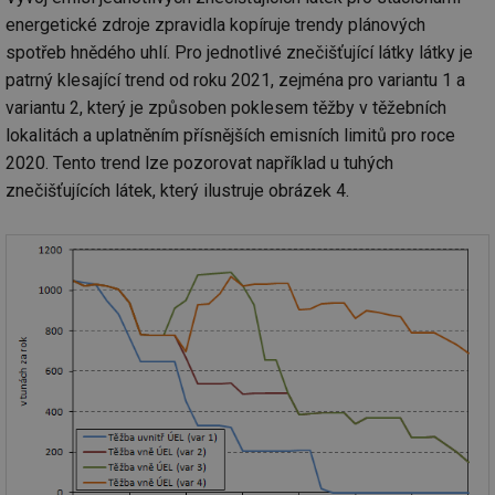
co
po
energetické zdroje zpravidla kopíruje trendy plánových
vy
spotřeb hnědého uhlí. Pro jednotlivé znečišťující látky látky je
se
patrný klesající trend od roku 2021, zejména pro variantu 1 a
_hjIncludedInSessionSample
1 minuta
Te
Hotjar Ltd
59 sekund
co
www.tzb-
variantu 2, který je způsoben poklesem těžby v těžebních
na
info.cz
ab
lokalitách a uplatněním přísnějších emisních limitů pro roce
Ho
zd
2020. Tento trend lze pozorovat například u tuhých
ná
znečišťujících látek, který ilustruje obrázek 4.
za
vz
de
de
re
we
id
mojefirma.tzb-
1 rok
Te
info.cz
co
po
vy
se
_hjIncludedInSessionSample
2 minuty
Te
Hotjar Ltd
co
forum.tzb-
na
info.cz
ab
Ho
zd
ná