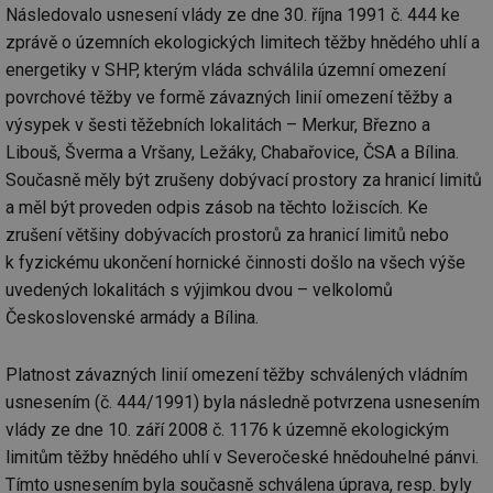
Následovalo usnesení vlády ze dne 30. října 1991 č. 444 ke
zprávě o územních ekologických limitech těžby hnědého uhlí a
energetiky v SHP, kterým vláda schválila územní omezení
povrchové těžby ve formě závazných linií omezení těžby a
výsypek v šesti těžebních lokalitách – Merkur, Březno a
Libouš, Šverma a Vršany, Ležáky, Chabařovice, ČSA a Bílina.
Současně měly být zrušeny dobývací prostory za hranicí limitů
a měl být proveden odpis zásob na těchto ložiscích. Ke
zrušení většiny dobývacích prostorů za hranicí limitů nebo
k fyzickému ukončení hornické činnosti došlo na všech výše
uvedených lokalitách s výjimkou dvou – velkolomů
Československé armády a Bílina.
Platnost závazných linií omezení těžby schválených vládním
usnesením (č. 444/1991) byla následně potvrzena usnesením
vlády ze dne 10. září 2008 č. 1176 k územně ekologickým
limitům těžby hnědého uhlí v Severočeské hnědouhelné pánvi.
Tímto usnesením byla současně schválena úprava, resp. byly