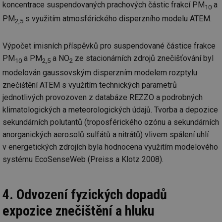
ab
koncentrace suspendovaných prachových částic frakcí PM
a
10
sl
ce
PM
s využitím atmosférického disperzního modelu ATEM.
2,5
pr
poč
Ne
žá
Výpočet imisních příspěvků pro suspendované částice frakce
id
in
PM
a PM
a NO
ze stacionárních zdrojů znečišťování byl
10
2,5
2
id
forum.tzb-
1 rok
Te
modelován gaussovským disperzním modelem rozptylu
info.cz
co
znečištění ATEM s využitím technických parametrů
po
vy
jednotlivých provozoven z databáze REZZO a podrobných
se
klimatologických a meteorologických údajů. Tvorba a depozice
_hjIncludedInSessionSample
1 minuta
Te
Hotjar Ltd
59 sekund
co
vetrani.tzb-
sekundárních polutantů (troposférického ozónu a sekundárních
na
info.cz
anorganických aerosolů sulfátů a nitrátů) vlivem spálení uhlí
ab
Ho
v energetických zdrojích byla hodnocena využitím modelového
zd
ná
systému EcoSenseWeb (Preiss a Klotz 2008).
za
vz
de
de
re
4. Odvození fyzických dopadů
we
expozice znečištění a hluku
id
voda.tzb-
10 let
Te
info.cz
co