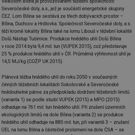
Velkolom Bílina je provozovaném těžební společností
Severočeské doly, a.s., jež je součástí energetické skupiny
ČEZ. Lom Bílina se sestává ze třech dobývacích prostor –
Bílina, Duchcov a Hrdlovka. Společnost Severočeské doly, a.s.
těží kromě lokality Bílina také na lomu Libouš v těžební lokalitě
Dolů Nástup Tušimice. Produkce hnědého uhlí Dolů Bílina
v roce 2014 byla 9,4 mil. tun (VUPEK 2015), což představuje
25 % produkce hnědého uhlí v ČR. Průměrná výhřevnost uhlí je
14,5 MJ/kg (COŽP UK 2015).
Plánová těžba hnědého uhlí do roku 2050 v současných
činných těžebních lokalitách Sokolovské a Severočeské
hnědouhelné pánve za předpokladu dodržení těžebních limitů
(varianta 1) se podle studií VUPEK (2015) a MPO (2015)
odhaduje na 761 mil. tun hnědého uhlí. Při zrušení územních
ekologických limitů na dole Bílina (varianta 2) se produkce
hnědého uhlí odhaduje na 885 mil. tun, při variantě 3 – zrušení
ÚEL na lomu Bílina a částečné prolomení na dole ČSA – se