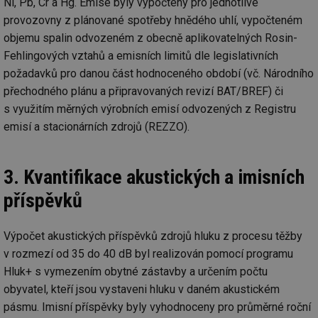
Ni, Pb, Cr a Hg. Emise byly vypočteny pro jednotlivé
provozovny z plánované spotřeby hnědého uhlí, vypočteném
mv
2 měsíce 4
Te
Airtable
týdny
co
.tzb-info.cz
objemu spalin odvozeném z obecně aplikovatelných Rosin-
po
sl
Fehlingových vztahů a emisních limitů dle legislativních
už
int
požadavků pro danou část hodnoceného období (vč. Národního
vý
vl
přechodného plánu a připravovaných revizí BAT/BREF) či
po
s využitím měrných výrobních emisí odvozených z Registru
Air
us
emisí a stacionárních zdrojů (REZZO).
už
pr
int
tě
3. Kvantifikace akustických a imisních
id
vytapeni.tzb-
10 let
Te
info.cz
co
příspěvků
po
vy
se
Výpočet akustických příspěvků zdrojů hluku z procesu těžby
id
stavba.tzb-
10 let
Te
info.cz
co
v rozmezí od 35 do 40 dB byl realizován pomocí programu
po
vy
Hluk+ s vymezením obytné zástavby a určením počtu
se
obyvatel, kteří jsou vystaveni hluku v daném akustickém
_hjFirstSeen
29 minut
So
Hotjar Ltd
pásmu. Imisní příspěvky byly vyhodnoceny pro průměrné roční
59 sekund
na
.tzb-info.cz