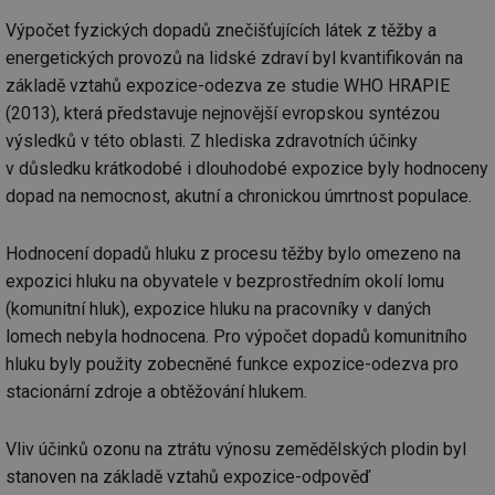
po
vy
Výpočet fyzických dopadů znečišťujících látek z těžby a
se
energetických provozů na lidské zdraví byl kvantifikován na
id
kalkulator.tzb-
1 rok
Te
základě vztahů expozice-odezva ze studie WHO HRAPIE
info.cz
co
po
(2013), která představuje nejnovější evropskou syntézou
vy
se
výsledků v této oblasti. Z hlediska zdravotních účinky
id
oze.tzb-info.cz
10 let
Te
v důsledku krátkodobé i dlouhodobé expozice byly hodnoceny
co
po
dopad na nemocnost, akutní a chronickou úmrtnost populace.
vy
se
Hodnocení dopadů hluku z procesu těžby bylo omezeno na
_hjIncludedInSessionSample
1 minuta
Te
Hotjar Ltd
59 sekund
co
oze.tzb-info.cz
expozici hluku na obyvatele v bezprostředním okolí lomu
na
ab
(komunitní hluk), expozice hluku na pracovníky v daných
Ho
zd
lomech nebyla hodnocena. Pro výpočet dopadů komunitního
ná
hluku byly použity zobecněné funkce expozice-odezva pro
za
vz
stacionární zdroje a obtěžování hlukem.
de
de
re
we
Vliv účinků ozonu na ztrátu výnosu zemědělských plodin byl
_dc_gtm_UA-5901706-1
.tzb-info.cz
58 sekund
Te
stanoven na základě vztahů expozice-odpověď
co