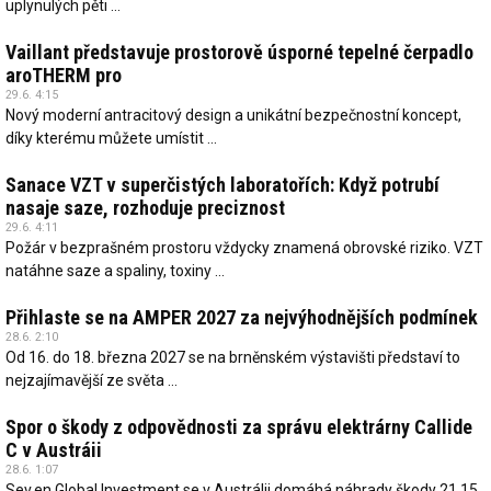
uplynulých pěti ...
Vaillant představuje prostorově úsporné tepelné čerpadlo
aroTHERM pro
29.6. 4:15
Nový moderní antracitový design a unikátní bezpečnostní koncept,
díky kterému můžete umístit ...
Sanace VZT v superčistých laboratořích: Když potrubí
nasaje saze, rozhoduje preciznost
29.6. 4:11
Požár v bezprašném prostoru vždycky znamená obrovské riziko. VZT
natáhne saze a spaliny, toxiny ...
Přihlaste se na AMPER 2027 za nejvýhodnějších podmínek
28.6. 2:10
Od 16. do 18. března 2027 se na brněnském výstavišti představí to
nejzajímavější ze světa ...
Spor o škody z odpovědnosti za správu elektrárny Callide
C v Austráii
28.6. 1:07
Sev.en Global Investment se v Austrálii domáhá náhrady škody 21,15