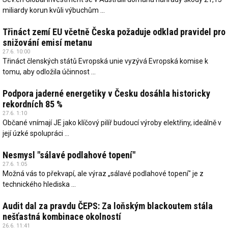
miliardy korun kvůli výbuchům ...
Třináct zemí EU včetně Česka požaduje odklad pravidel pro
snižování emisí metanu
27.6. 10:00
Třináct členských států Evropská unie vyzývá Evropská komise k
tomu, aby odložila účinnost ...
Podpora jaderné energetiky v Česku dosáhla historicky
rekordních 85 %
27.6. 1:10
Občané vnímají JE jako klíčový pilíř budoucí výroby elektřiny, ideálně v
její úzké spolupráci ...
Nesmysl "sálavé podlahové topení"
27.6. 1:05
Možná vás to překvapí, ale výraz „sálavé podlahové topení" je z
technického hlediska ...
Audit dal za pravdu ČEPS: Za loňským blackoutem stála
nešťastná kombinace okolností
26.6. 11:41