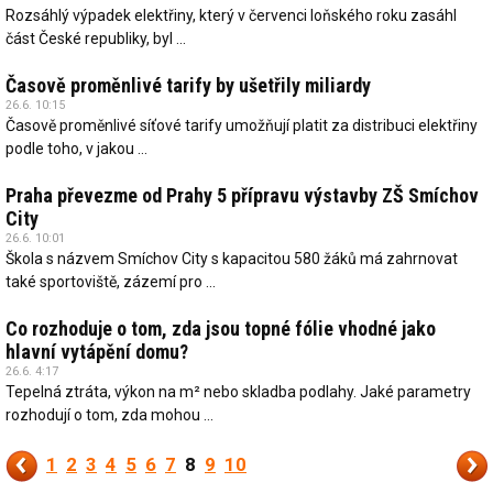
Rozsáhlý výpadek elektřiny, který v červenci loňského roku zasáhl
část České republiky, byl ...
Časově proměnlivé tarify by ušetřily miliardy
26.6. 10:15
Časově proměnlivé síťové tarify umožňují platit za distribuci elektřiny
podle toho, v jakou ...
Praha převezme od Prahy 5 přípravu výstavby ZŠ Smíchov
City
26.6. 10:01
Škola s názvem Smíchov City s kapacitou 580 žáků má zahrnovat
také sportoviště, zázemí pro ...
Co rozhoduje o tom, zda jsou topné fólie vhodné jako
hlavní vytápění domu?
26.6. 4:17
Tepelná ztráta, výkon na m² nebo skladba podlahy. Jaké parametry
rozhodují o tom, zda mohou ...
1
2
3
4
5
6
7
8
9
10