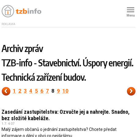
Menu
REKLAMA
Archiv zpráv
TZB-info - Stavebnictví. Úspory energií.
Technická zařízení budov.
1
2
3
4
5
6
7
8
9
10
Zasedání zastupitelstva: Ozvučte jej a nahrejte. Snadno,
bez složité kabeláže.
1.7. 4:07
Malý zájem občanů o jednání zastupitelstva? Chcete předat
informace o dění v obci co nejširšímu ...