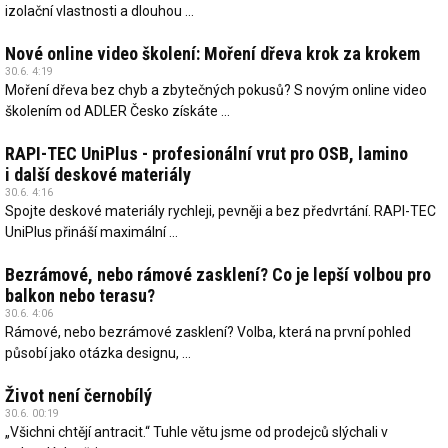
izolační vlastnosti a dlouhou ...
Nové online video školení: Moření dřeva krok za krokem
30.6. 4:19
Moření dřeva bez chyb a zbytečných pokusů? S novým online video
školením od ADLER Česko získáte ...
RAPI-TEC UniPlus - profesionální vrut pro OSB, lamino
i další deskové materiály
30.6. 4:16
Spojte deskové materiály rychleji, pevněji a bez předvrtání. RAPI-TEC
UniPlus přináší maximální ...
Bezrámové, nebo rámové zasklení? Co je lepší volbou pro
balkon nebo terasu?
30.6. 4:06
Rámové, nebo bezrámové zasklení? Volba, která na první pohled
působí jako otázka designu, ...
Život není černobílý
30.6. 00:19
„Všichni chtějí antracit.“ Tuhle větu jsme od prodejců slýchali v