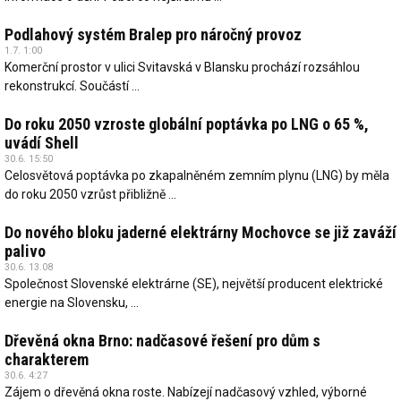
Podlahový systém Bralep pro náročný provoz
1.7. 1:00
Komerční prostor v ulici Svitavská v Blansku prochází rozsáhlou
rekonstrukcí. Součástí ...
Do roku 2050 vzroste globální poptávka po LNG o 65 %,
uvádí Shell
30.6. 15:50
Celosvětová poptávka po zkapalněném zemním plynu (LNG) by měla
do roku 2050 vzrůst přibližně ...
Do nového bloku jaderné elektrárny Mochovce se již zaváží
palivo
30.6. 13.08
Společnost Slovenské elektrárne (SE), největší producent elektrické
energie na Slovensku, ...
Dřevěná okna Brno: nadčasové řešení pro dům s
charakterem
30.6. 4:27
Zájem o dřevěná okna roste. Nabízejí nadčasový vzhled, výborné