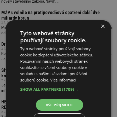
novely stavebního zákona. Návrh, ...
MŽP uvolnilo na protipovodňová opatření další dvě
miliardy korun
2.7. 13:18
×
Ministerstvo životního prostředí uvolnilo na protipovodňová opatření
Tyto webové stránky
další dvě miliardy korun. ...
používají soubory cookie.
Dražší izolace? Plechová krytina nyní pomůže ušetřit
Tyto webové stránky používají soubory
2.7. 05:23
Rostoucí ceny stavebních materiálů komplikují rozpočty stavebníků.
cookie ke zlepšení uživatelského zážitku.
Jednou z cest k úsporám je ...
Používáním našich webových stránek
souhlasíte se všemi soubory cookie v
Šifrovací telefon - bezpečné telefonní hovory a ochrana
souladu s našimi zásadami používání
know-how
souborů cookie.
Více informací
2.7. 4:26
Jedním z klíčových prvků při podnikání je ochrana důležitých
SHOW ALL PARTNERS
(1709) →
informací před možným únikem ...
HEXONIC představuje deskové výměníky JAG s deskami
VŠE PŘIJMOUT
REEFLOW pro náročná média
2.7. 4:18
Společnost HEXONIC rozšiřuje řadu deskových výměníků JAG o