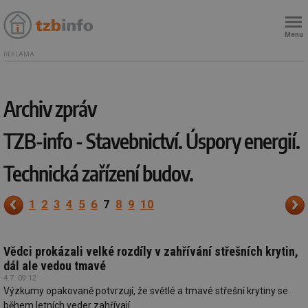
Menu
REKLAMA
Archiv zpráv
TZB-info - Stavebnictví. Úspory energií.
Technická zařízení budov.
1
2
3
4
5
6
7
8
9
10
Vědci prokázali velké rozdíly v zahřívání střešních krytin,
dál ale vedou tmavé
4.7. 09:12
Výzkumy opakovaně potvrzují, že světlé a tmavé střešní krytiny se
během letních veder zahřívají ...