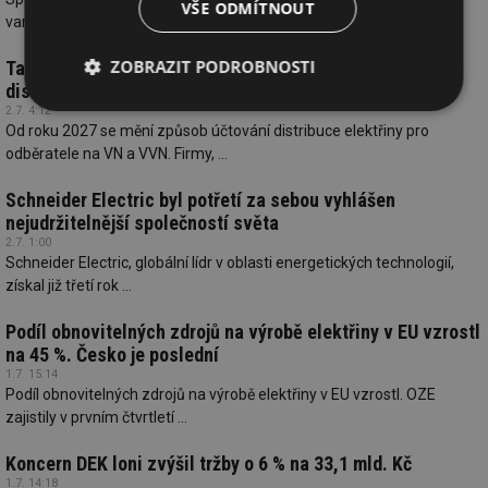
VŠE ODMÍTNOUT
variantu REEFLOW, určenou pro ...
ZOBRAZIT PODROBNOSTI
Tarifní reforma 2027: Jedna čtvrthodina rozhodne o ceně
distribuce
2.7. 4:12
Nezbytně
Výkonové
Soubory
nutné
soubory
cílení
Od roku 2027 se mění způsob účtování distribuce elektřiny pro
soubory
odběratele na VN a VVN. Firmy, ...
Schneider Electric byl potřetí za sebou vyhlášen
nejudržitelnější společností světa
Funkční soubory
Nezařazené
2.7. 1:00
soubory
Schneider Electric, globální lídr v oblasti energetických technologií,
získal již třetí rok ...
Podíl obnovitelných zdrojů na výrobě elektřiny v EU vzrostl
na 45 %. Česko je poslední
1.7. 15:14
Podíl obnovitelných zdrojů na výrobě elektřiny v EU vzrostl. OZE
Nezbytně nutné soubory
Výkonové soubory
zajistily v prvním čtvrtletí ...
Soubory cílení
Funkční soubory
Koncern DEK loni zvýšil tržby o 6 % na 33,1 mld. Kč
Nezařazené soubory
1.7. 14:18