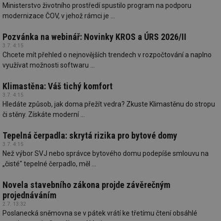
Ministerstvo životního prostředí spustilo program na podporu
modernizace ČOV, v jehož rámci je ...
Pozvánka na webinář: Novinky KROS a ÚRS 2026/II
3.7. 4:15
Chcete mít přehled o nejnovějších trendech v rozpočtování a naplno
využívat možnosti softwaru ...
Klimastěna: Váš tichý komfort
3.7. 4:15
Hledáte způsob, jak doma přežít vedra? Zkuste Klimastěnu do stropu
či stěny. Získáte moderní ...
Tepelná čerpadla: skrytá rizika pro bytové domy
3.7. 4:15
Než výbor SVJ nebo správce bytového domu podepíše smlouvu na
„čisté" tepelné čerpadlo, měl ...
Novela stavebního zákona projde závěrečným
projednáváním
2.7. 13:32
Poslanecká sněmovna se v pátek vrátí ke třetímu čtení obsáhlé