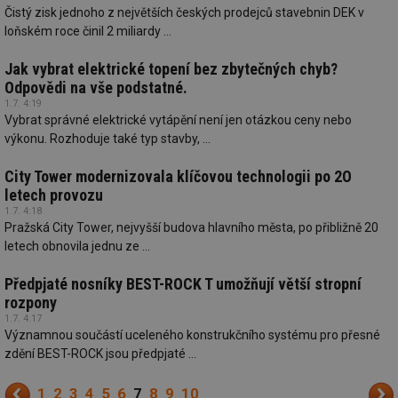
Čistý zisk jednoho z největších českých prodejců stavebnin DEK v
Nezbytně nutné soubory cookie umožňují základní
funkce webových stránek, jako je přihlášení
loňském roce činil 2 miliardy ...
uživatele a správa účtu. Webové stránky nelze bez
nezbytně nutných souborů cookie správně používat.
Jak vybrat elektrické topení bez zbytečných chyb?
Provider
/
Odpovědi na vše podstatné.
Název
Vyprší
Po
Doména
1.7. 4:19
Vybrat správné elektrické vytápění není jen otázkou ceny nebo
g_state
.forum.tzb-
Zavřením
Sl
info.cz
prohlížeče
př
výkonu. Rozhoduje také typ stavby, ...
po
City Tower modernizovala klíčovou technologii po 2O
g_csrf_token
.forum.tzb-
Zavřením
Sl
info.cz
prohlížeče
př
letech provozu
po
1.7. 4:18
id
konference.tzb-
1 rok
Te
Pražská City Tower, nejvyšší budova hlavního města, po přibližně 20
info.cz
co
letech obnovila jednu ze ...
po
vy
se
Předpjaté nosníky BEST-ROCK T umožňují větší stropní
rozpony
_hjAbsoluteSessionInProgress
29 minut
So
Hotjar Ltd
59 sekund
na
.tzb-info.cz
1.7. 4:17
ab
Významnou součástí uceleného konstrukčního systému pro přesné
sl
ce
zdění BEST-ROCK jsou předpjaté ...
pr
poč
Ne
1
2
3
4
5
6
7
8
9
10