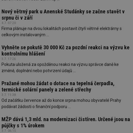
Nový větrný park u Anenské Studánky se začne stavět v
srpnu či v září
4.7. 07:20
Firma plánuje na dvou lokalitách postavit čtyři větrné elektrárny s
celkovým instalovaným ...
Vyhněte se pokutě 30 000 Kč za pozdní reakci na výzvu ke
kontrolnímu hlášení
3.7. 17:26
Pokuta uložená za opožděnou reakci na výzvu správce daně ke
změně, doplnění nebo potvrzení údajů ...
Pražané mohou žádat o dotace na tepelná čerpadla,
termické solární panely a zelené střechy
3.7. 11:38
Od začátku července až do konce srpna mohou obyvatelé Prahy
podávat žádosti o finanční podporu ...
MŽP dává 1,3 mld. na modernizaci čistíren. Určené jsou na
půjčky s 1% úrokem
3.7. 06:15