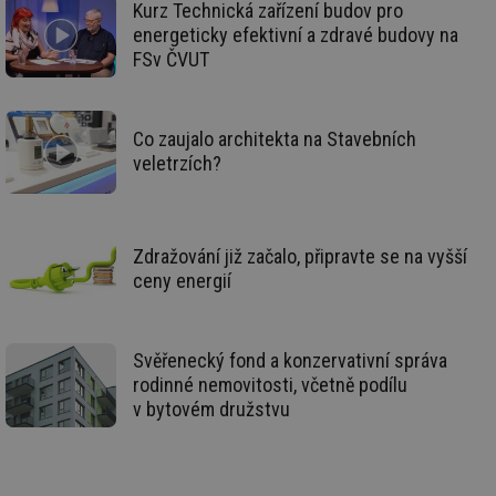
Kurz Technická zařízení budov pro
id
oze.tzb-info.cz
10 let
Te
energeticky efektivní a zdravé budovy na
co
po
FSv ČVUT
vy
se
_hjIncludedInSessionSample
1 minuta
Te
Hotjar Ltd
59 sekund
co
oze.tzb-info.cz
Co zaujalo architekta na Stavebních
na
veletrzích?
ab
Ho
zd
ná
za
vz
Zdražování již začalo, připravte se na vyšší
de
de
ceny energií
re
we
_dc_gtm_UA-5901706-1
.tzb-info.cz
58 sekund
Te
co
Svěřenecký fond a konzervativní správa
př
rodinné nemovitosti, včetně podílu
w
po
v bytovém družstvu
Sp
Go
da
kó
Po
lz