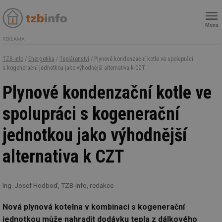
Menu
REKLAMA
TZB-info
/
Energetika
/
Teplárenství
/ Plynové kondenzační kotle ve spolupráci
s kogenerační jednotkou jako výhodnější alternativa k CZT
Plynové kondenzační kotle ve
spolupráci s kogenerační
jednotkou jako výhodnější
alternativa k CZT
Ing. Josef Hodboď, TZB-info, redakce
Nová plynová kotelna v kombinaci s kogenerační
jednotkou může nahradit dodávku tepla z dálkového