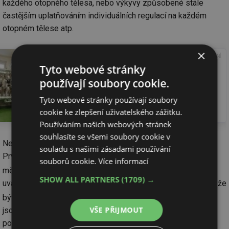
každého otopného tělesa, nebo výkyvy způsobené stále
častějším uplatňováním individuálních regulací na každém
otopném tělese atp.
×
Přečtěte si také
Tyto webové stránky
Kolik stojí nová plynová
používají soubory cookie.
kotelna při odpojení od CZT
a jak ji zaplatit?
Tyto webové stránky používají soubory
cookie ke zlepšení uživatelského zážitku.
Přečíst článek
Používáním našich webových stránek
souhlasíte se všemi soubory cookie v
Netradiční je i výhled do budoucnosti zřizovaných kotelen.
souladu s našimi zásadami používání
Prvotním cílem bylo i snížit zátěž emisemi CO
, v čemž má
2
souborů cookie.
Více informací
město Praha velké ambice. A jak Ludvík Baleka řekl, již dnes
SHOW ALL PARTNERS
(1709) →
uvažují o řešení pro zcela CO
bezemisní budoucnost. Ta může
2
být založena například na tepelných čerpadlech, vodíku, ale
VŠE PŘIJMOUT
jsou otevřeni vůči všem technologiím, které k tomuto cíli
povedou.