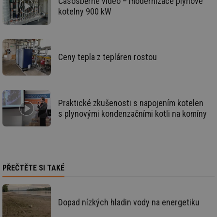
Časosběrné video – modernizace plynové
po
kotelny 900 kW
Air
us
už
pr
int
tě
Ceny tepla z tepláren rostou
id
vytapeni.tzb-
10 let
Te
info.cz
co
po
vy
se
Praktické zkušenosti s napojením kotelen
id
stavba.tzb-
10 let
Te
info.cz
co
s plynovými kondenzačními kotli na komíny
po
vy
se
_hjFirstSeen
29 minut
So
Hotjar Ltd
59 sekund
na
.tzb-info.cz
ab
sl
PŘEČTĚTE SI TAKÉ
ce
pr
poč
Ne
žá
Dopad nízkých hladin vody na energetiku
id
in