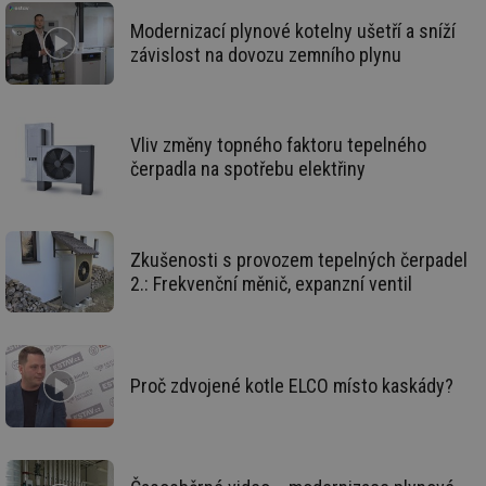
žá
id
Modernizací plynové kotelny ušetří a sníží
in
závislost na dovozu zemního plynu
id
vetrani.tzb-
10 let
Te
info.cz
co
po
vy
se
Vliv změny topného faktoru tepelného
_hjIncludedInSessionSample
1 minuta
Te
čerpadla na spotřebu elektřiny
Hotjar Ltd
59 sekund
co
elektro.tzb-
na
info.cz
ab
Ho
zd
Zkušenosti s provozem tepelných čerpadel
ná
za
2.: Frekvenční měnič, expanzní ventil
vz
de
de
re
we
mv
2 měsíce 4
Te
Airtable
Proč zdvojené kotle ELCO místo kaskády?
týdny
co
.tzb-info.cz
po
sl
už
int
vý
vl