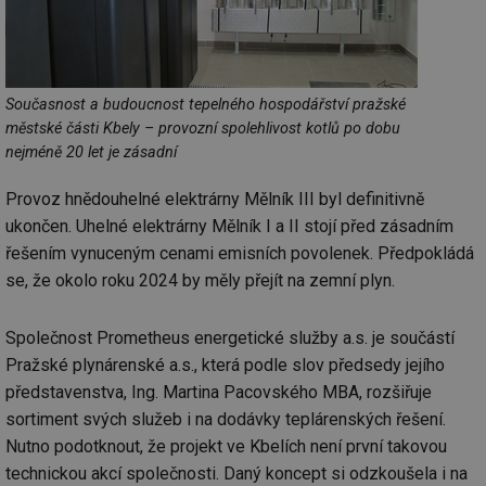
Současnost a budoucnost tepelného hospodářství pražské
městské části Kbely – provozní spolehlivost kotlů po dobu
nejméně 20 let je zásadní
Provoz hnědouhelné elektrárny Mělník III byl definitivně
ukončen. Uhelné elektrárny Mělník I a II stojí před zásadním
řešením vynuceným cenami emisních povolenek. Předpokládá
se, že okolo roku 2024 by měly přejít na zemní plyn.
Společnost Prometheus energetické služby a.s. je součástí
Pražské plynárenské a.s., která podle slov předsedy jejího
představenstva, Ing. Martina Pacovského MBA, rozšiřuje
sortiment svých služeb i na dodávky teplárenských řešení.
Nutno podotknout, že projekt ve Kbelích není první takovou
technickou akcí společnosti. Daný koncept si odzkoušela i na