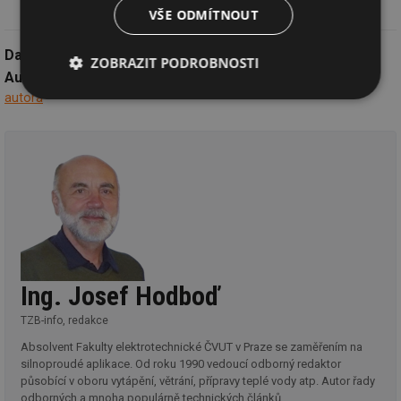
VŠE ODMÍTNOUT
Datum:
30.12.2021
ZOBRAZIT PODROBNOSTI
Autor:
Ing. Josef Hodboď,
TZB-info, redakce
všechny články
autora
Nezbytně
Výkonové
Soubory
nutné
soubory
cílení
soubory
Funkční soubory
Nezařazené
soubory
Ing. Josef Hodboď
TZB-info, redakce
Nezbytně nutné soubory
Výkonové soubory
Absolvent Fakulty elektrotechnické ČVUT v Praze se zaměřením na
silnoproudé aplikace. Od roku 1990 vedoucí odborný redaktor
Soubory cílení
Funkční soubory
působící v oboru vytápění, větrání, přípravy teplé vody atp. Autor řady
Nezařazené soubory
odborných a mnoha populárně technických článků.