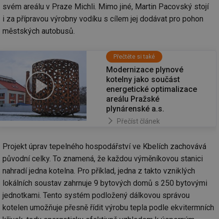
svém areálu v Praze Michli. Mimo jiné, Martin Pacovský stojí
i za přípravou výrobny vodíku s cílem jej dodávat pro pohon
městských autobusů.
Přečtěte si také
Modernizace plynové
kotelny jako součást
energetické optimalizace
areálu Pražské
plynárenské a.s.
Přečíst článek
Projekt úprav tepelného hospodářství ve Kbelích zachovává
původní celky. To znamená, že každou výměníkovou stanici
nahradí jedna kotelna. Pro příklad, jedna z takto vzniklých
lokálních soustav zahrnuje 9 bytových domů s 250 bytovými
jednotkami. Tento systém podložený dálkovou správou
kotelen umožňuje přesně řídit výrobu tepla podle ekvitermních