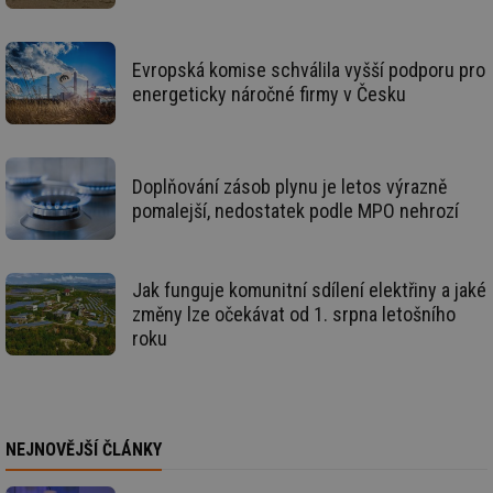
id
forum.tzb-
1 rok
Te
info.cz
co
po
vy
Evropská komise schválila vyšší podporu pro
se
energeticky náročné firmy v Česku
_hjIncludedInSessionSample
1 minuta
Te
Hotjar Ltd
59 sekund
co
vetrani.tzb-
na
info.cz
ab
Ho
Doplňování zásob plynu je letos výrazně
zd
ná
pomalejší, nedostatek podle MPO nehrozí
za
vz
de
de
re
Jak funguje komunitní sdílení elektřiny a jaké
we
změny lze očekávat od 1. srpna letošního
id
voda.tzb-
10 let
Te
roku
info.cz
co
po
vy
se
id
kalkulator.tzb-
1 rok
Te
info.cz
co
NEJNOVĚJŠÍ ČLÁNKY
po
vy
se