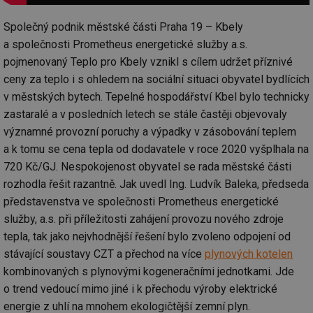
Společný podnik městské části Praha 19 – Kbely
a společnosti Prometheus energetické služby a.s.
pojmenovaný Teplo pro Kbely vznikl s cílem udržet příznivé
ceny za teplo i s ohledem na sociální situaci obyvatel bydlících
v městských bytech. Tepelné hospodářství Kbel bylo technicky
zastaralé a v posledních letech se stále častěji objevovaly
významné provozní poruchy a výpadky v zásobování teplem
a k tomu se cena tepla od dodavatele v roce 2020 vyšplhala na
720 Kč/GJ. Nespokojenost obyvatel se rada městské části
rozhodla řešit razantně. Jak uvedl Ing. Ludvík Baleka, předseda
představenstva ve společnosti Prometheus energetické
služby, a.s. při příležitosti zahájení provozu nového zdroje
tepla, tak jako nejvhodnější řešení bylo zvoleno odpojení od
stávající soustavy CZT a přechod na více
plynových kotelen
kombinovaných s plynovými kogeneračními jednotkami. Jde
o trend vedoucí mimo jiné i k přechodu výroby elektrické
energie z uhlí na mnohem ekologičtější zemní plyn.