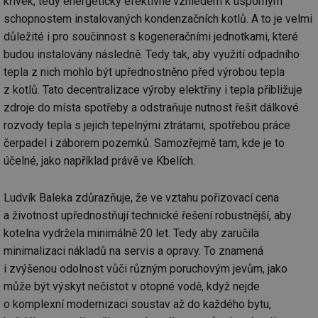
křivek, tedy energeticky efektivně vzhledem k úsporným
schopnostem instalovaných kondenzačních kotlů. A to je velmi
důležité i pro součinnost s kogeneračními jednotkami, které
budou instalovány následně. Tedy tak, aby využití odpadního
tepla z nich mohlo být upřednostněno před výrobou tepla
z kotlů. Tato decentralizace výroby elektřiny i tepla přibližuje
zdroje do místa spotřeby a odstraňuje nutnost řešit dálkové
rozvody tepla s jejich tepelnými ztrátami, spotřebou práce
čerpadel i záborem pozemků. Samozřejmě tam, kde je to
účelné, jako například právě ve Kbelích.
Ludvík Baleka zdůrazňuje, že ve vztahu pořizovací cena
a životnost upřednostňují technické řešení robustnější, aby
kotelna vydržela minimálně 20 let. Tedy aby zaručila
minimalizaci nákladů na servis a opravy. To znamená
i zvýšenou odolnost vůči různým poruchovým jevům, jako
může být výskyt nečistot v otopné vodě, když nejde
o komplexní modernizaci soustav až do každého bytu,