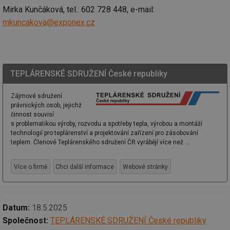
na
info.cz
Mirka Kunčáková, tel.: 602 728 448, e-mail:
ab
Ho
mkuncakova@exponex.cz
zd
ná
za
vz
de
de
re
TEPLÁRENSKÉ SDRUŽENÍ České republiky
we
mv
2 měsíce 4
Te
Airtable
Zájmové sdružení
týdny
co
.tzb-info.cz
po
právnických osob, jejichž
sl
činnost souvisí
už
s problematikou výroby, rozvodu a spotřeby tepla, výrobou a montáží
int
vý
technologií pro teplárenství a projektování zařízení pro zásobování
vl
teplem. Členové Teplárenského sdružení ČR vyrábějí více než ...
po
Air
us
Více o firmě
Chci další informace
Webové stránky
už
pr
int
tě
id
vytapeni.tzb-
10 let
Te
Datum:
18.5.2025
info.cz
co
Společnost:
TEPLÁRENSKÉ SDRUŽENÍ České republiky
po
vy