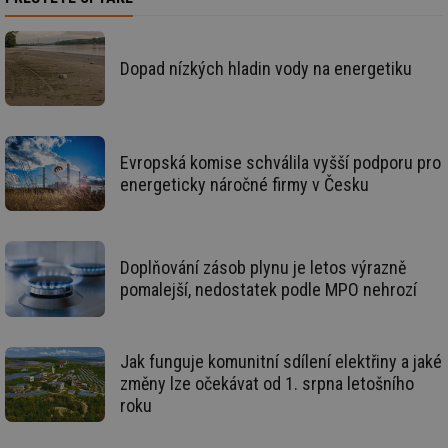
ná
za
vz
de
Dopad nízkých hladin vody na energetiku
de
re
we
id
voda.tzb-
10 let
Te
info.cz
co
po
Evropská komise schválila vyšší podporu pro
vy
se
energeticky náročné firmy v Česku
id
kalkulator.tzb-
1 rok
Te
info.cz
co
po
vy
Doplňování zásob plynu je letos výrazně
se
pomalejší, nedostatek podle MPO nehrozí
id
oze.tzb-info.cz
10 let
Te
co
po
vy
se
Jak funguje komunitní sdílení elektřiny a jaké
_hjIncludedInSessionSample
1 minuta
Te
změny lze očekávat od 1. srpna letošního
Hotjar Ltd
59 sekund
co
oze.tzb-info.cz
roku
na
ab
Ho