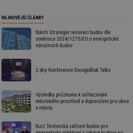
zd
ná
za
vz
NEJNOVĚJŠÍ ČLÁNKY
de
de
re
we
Návrh Strategie renovací budov dle
směrnice 2024/1275/EU o energetické
_dc_gtm_UA-5901706-1
.tzb-info.cz
58 sekund
Te
co
náročnosti budov
př
w
po
Sp
Go
da
2 dny Konference DesignBlok Talks
kó
Po
lz
za
nu
be
Výsledky průzkumu k ochlazování
sk
městského prostředí a doporučení pro obce
fu
sp
a města
ná
je
kte
id
Kurz Technická zařízení budov pro
př
úč
energeticky efektivní a zdravé budovy na