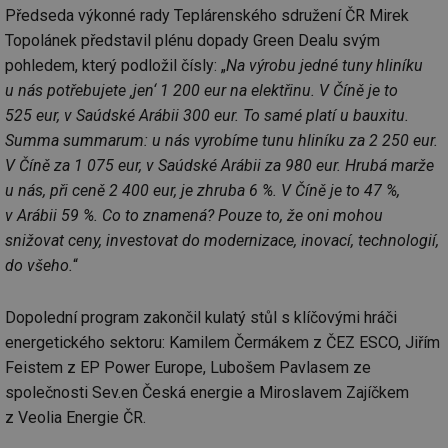
Předseda výkonné rady Teplárenského sdružení ČR Mirek
Topolánek představil plénu dopady Green Dealu svým
pohledem, který podložil čísly: „
Na výrobu jedné tuny hliníku
u nás potřebujete ‚jen‘ 1 200 eur na elektřinu. V Číně je to
525 eur, v Saúdské Arábii 300 eur. To samé platí u bauxitu.
Summa summarum: u nás vyrobíme tunu hliníku za 2 250 eur.
V Číně za 1 075 eur, v Saúdské Arábii za 980 eur. Hrubá marže
u nás, při ceně 2 400 eur, je zhruba 6 %. V Číně je to 47 %,
v Arábii 59 %. Co to znamená? Pouze to, že oni mohou
snižovat ceny, investovat do modernizace, inovací, technologií,
do všeho.
“
Dopolední program zakončil kulatý stůl s klíčovými hráči
energetického sektoru: Kamilem Čermákem z ČEZ ESCO, Jiřím
Feistem z EP Power Europe, Lubošem Pavlasem ze
společnosti Sev.en Česká energie a Miroslavem Zajíčkem
z Veolia Energie ČR.