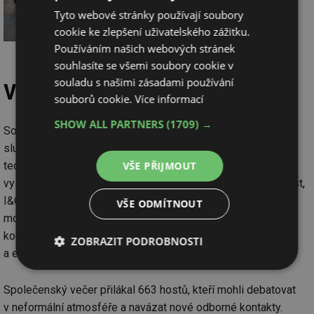
Tyto webové stránky používají soubory
cookie ke zlepšení uživatelského zážitku.
Používáním našich webových stránek
souhlasíte se všemi soubory cookie v
souladu s našimi zásadami používání
Vystavovatelé a inovace
souborů cookie.
Více informací
SHOW ALL PARTNERS
(1709) →
Součástí konference byla také možnost prezentovat své
služby a výrobky. Toho letos využilo 28 předních dodavatelů
VŠE PŘIJMOUT
technologií a řešení pro energetiku a teplárenství. Mezi
vystavovateli byli například společnosti Fintherm, Eutit, Baest,
I&C Energo, Vápenka Čertovy schody a další. Návštěvníci se
VŠE ODMÍTNOUT
mohli seznámit s nejnovějšími technologiemi v oblasti
kogenerace, dekarbonizace, odpadového hospodářství
ZOBRAZIT PODROBNOSTI
a energetické efektivity.
Nezbytně
Výkonové
Soubory
nutné
soubory
cílení
Společenský večer přilákal 663 hostů, kteří mohli debatovat
soubory
v neformální atmosféře a navázat nové odborné kontakty.