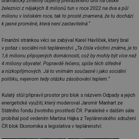
dramaticky změnily objemy převáženého uhlí na české
železnici z nějakých 8 milionů tun v roce 2022 na dva a půl
milionu v loňském roce, tak to prostě znamená, že tu dochází
k jasné proměně, která není zastavitelná.
“
Finanční stránkou věci se zabýval Karel Havlíček, který bral
v potaz i sociální roli teplárenství. „
Ta čísla všichni známe, je to
1,6 milionu připojených domácností, což by mohly být více než
4 miliony obyvatel. Popravdě řečeno, spíše těch středně
a nízkopříjmových. Já to vnímám současně i jako sociální
politiku, nejenom tedy otázku zásobování teplem.
“
Kulatý stůl připravil prostor pro blok s názvem Odpady a jejich
energetické využití, který moderoval Jaromír Manhart ze
Státního fondu životního prostředí ČR. Paralelně v dalším sále
probíhal pod vedením Martina Hájka z Teplárenského sdružení
ČR blok Ekonomika a legislativa v teplárenství.