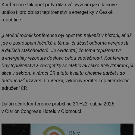
Konference tak opět potvrdila svůj význam jako klíčové
události pro oblast teplárenství a energetiky v České
Funkční soubory
Nezařazené
soubory
republice.
„
Letošní ročník konference byl opět ten nejlepší v historii, ať už
jde o zastoupení řečníků a témat, či účast odborné veřejnosti
a dalších stakeholderů. Je evidentní, že téma teplárenství
a energetiky rezonuje doslova celou společností. Konference
Nezbytně nutné soubory
Výkonové soubory
Dny teplárenství a energetiky se etablovaly jako nejvýznamnější
Soubory cílení
Funkční soubory
akce v sektoru v rámci ČR a tuto kvalitu chceme udržet i do
Nezařazené soubory
budoucna
,“ uzavřel Jiří Vecka, výkonný ředitel Teplárenského
sdružení ČR.
Nezbytně nutné soubory cookie umožňují základní
funkce webových stránek, jako je přihlášení
uživatele a správa účtu. Webové stránky nelze bez
Další ročník konference proběhne 21.–22. dubna 2026
nezbytně nutných souborů cookie správně používat.
v Clarion Congress Hotelu v Olomouci.
Provider
/
Název
Vyprší
Po
Doména
g_state
.forum.tzb-
Zavřením
Sl
info.cz
prohlížeče
př