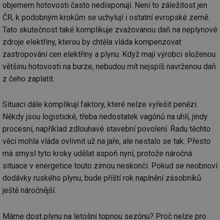
objemem hotovosti často nedisponují. Není to záležitost jen
ČR, k podobným krokům se uchylují i ostatní evropské země.
Tato skutečnost také komplikuje zvažovanou daň na neplynové
zdroje elektřiny, kterou by chtěla vláda kompenzovat
zastropování cen elektřiny a plynu. Když mají výrobci složenou
většinu hotovosti na burze, nebudou mít nejspíš navrženou daň
z čeho zaplatit.
Situaci dále komplikují faktory, které nelze vyřešit penězi.
Někdy jsou logistické, třeba nedostatek vagónů na uhlí, jindy
procesní, například zdlouhavé stavební povolení. Řadu těchto
věcí mohla vláda ovlivnit už na jaře, ale nestalo se tak. Přesto
má smysl tyto kroky udělat aspoň nyní, protože náročná
situace v energetice touto zimou neskončí. Pokud se neobnoví
dodávky ruského plynu, bude příští rok naplnění zásobníků
ještě náročnější.
Máme dost plynu na letošní topnou sezónu? Proč nelze pro