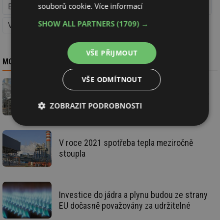
souborů cookie.
Více informací
Energetická politika (Energetika)
Rozhovory, komentáře
SHOW ALL PARTNERS
(1709) →
Videa
VŠE PŘIJMOUT
MOHLO BY VÁS ZAJÍMAT
VŠE ODMÍTNOUT
Teplárenské sdružení žádá ministra Síkelu,
aby řešil problémy v teplárenství
ZOBRAZIT PODROBNOSTI
Nezbytně
Výkonové
Soubory
nutné
soubory
cílení
V roce 2021 spotřeba tepla meziročně
soubory
stoupla
Funkční soubory
Nezařazené
soubory
Investice do jádra a plynu budou ze strany
EU dočasně považovány za udržitelné