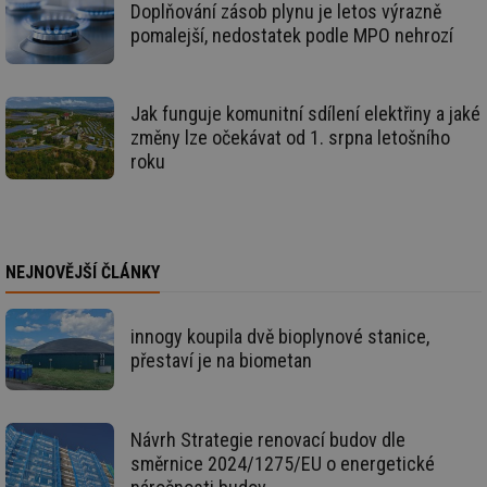
vy
Doplňování zásob plynu je letos výrazně
se
pomalejší, nedostatek podle MPO nehrozí
_hjAbsoluteSessionInProgress
29 minut
So
Hotjar Ltd
59 sekund
na
.tzb-info.cz
ab
sl
ce
Jak funguje komunitní sdílení elektřiny a jaké
pr
změny lze očekávat od 1. srpna letošního
poč
Ne
roku
žá
id
in
id
vetrani.tzb-
10 let
Te
info.cz
co
po
NEJNOVĚJŠÍ ČLÁNKY
vy
se
_hjIncludedInSessionSample
1 minuta
Te
Hotjar Ltd
innogy koupila dvě bioplynové stanice,
59 sekund
co
elektro.tzb-
na
info.cz
přestaví je na biometan
ab
Ho
zd
ná
za
Návrh Strategie renovací budov dle
vz
směrnice 2024/1275/EU o energetické
de
de