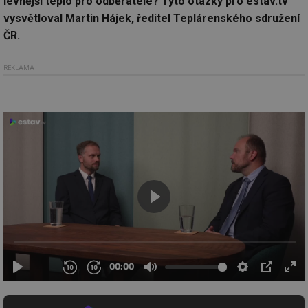
levnější teplo pro odběratele? Tyto otázky pro estav.tv
vysvětloval Martin Hájek, ředitel Teplárenského sdružení
ČR.
REKLAMA