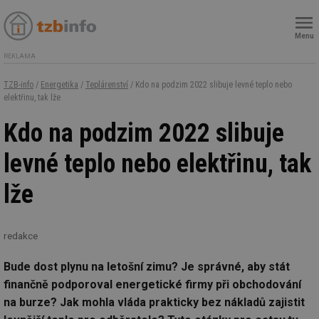
Menu
REKLAMA
TZB-info
/
Energetika
/
Teplárenství
/ Kdo na podzim 2022 slibuje levné teplo nebo
elektřinu, tak lže
Kdo na podzim 2022 slibuje
levné teplo nebo elektřinu, tak
lže
redakce
Bude dost plynu na letošní zimu? Je správné, aby stát
finančně podporoval energetické firmy při obchodování
na burze? Jak mohla vláda prakticky bez nákladů zajistit