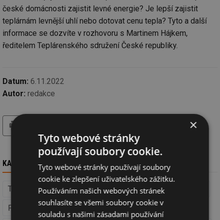
české domácnosti zajistit levné energie? Je lepší zajistit
teplárnám levnější uhlí nebo dotovat cenu tepla? Tyto a další
informace se dozvíte v rozhovoru s Martinem Hájkem,
ředitelem Teplárenského sdružení České republiky.
Datum:
6.11.2022
Autor:
redakce
tisk
hledat
×
Tyto webové stránky
používají soubory cookie.
KAM DÁL
Tyto webové stránky používají soubory
cookie ke zlepšení uživatelského zážitku.
Teplárenství (Energetika)
Vytápění
Voda, kanalizace
Používáním našich webových stránek
souhlasíte se všemi soubory cookie v
Příprava teplé vody (Voda, kanalizace)
Energetika
souladu s našimi zásadami používání