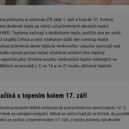
va průmyslu a obchodu ČR vždy 1. září a trvá do 31. května
čení dodávek tepla se odvíjí od průměrných denních teplot
MÚ. Teplárny začínají s dodávkami tepla, jestliže dva po sobě
3 stupňů Celsia a není očekáván další den vzestup teplot.
pokud průměrná denní teplota venkovního vzduchu vystoupí nad
odle vývoje počasí nelze očekávat snížení této teploty.
vypočítá jako čtvrtina součtu venkovních teplot měřených ve
Měření se provádí v 7, ve 14 a ve 21 hodin, přičemž teplota
ačíná s topením kolem 17. září
 dnech postupně citelné ochlazení až pod průměrnou denní teplotu 10 °C,
mínek na zahájení vytápění. Někde se začne topit již ve čtvrtek, do ponděl
rů se začíná s topením kolem 17. září, z tohoto pohledu tak letošek