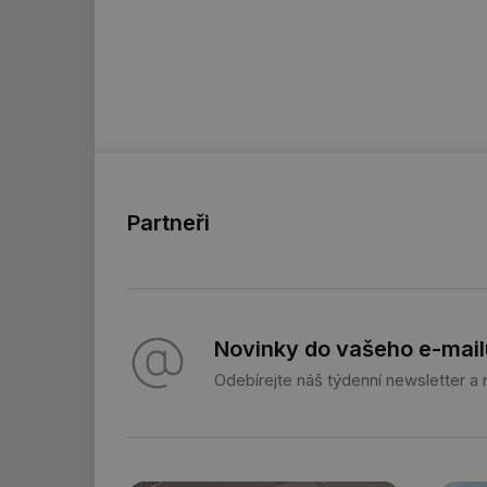
_hjIncludedInSessi
id
id
id
_hjIncludedInSessi
Partneři
_dc_gtm_UA-590170
Novinky do vašeho e-mail
id
Odebírejte náš týdenní newsletter a
_hjIncludedInSessi
_hjIncludedInSessi