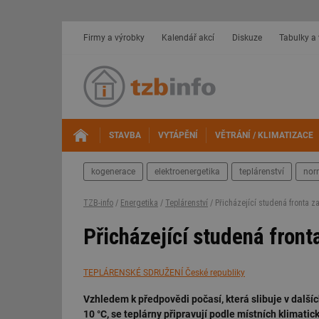
Firmy a výrobky
Kalendář akcí
Diskuze
Tabulky a
STAVBA
VYTÁPĚNÍ
VĚTRÁNÍ / KLIMATIZACE
kogenerace
elektroenergetika
teplárenství
nor
TZB-info
/
Energetika
/
Teplárenství
/ Přicházející studená fronta z
Přicházející studená front
TEPLÁRENSKÉ SDRUŽENÍ České republiky
Vzhledem k předpovědi počasí, která slibuje v dalš
10 °C, se teplárny připravují podle místních klimati