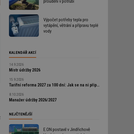
proudění v potrubí
Výpočet potřeby tepla pro
vytápění, větrání a přípravu teplé
vody
KALENDÁŘ AKCÍ
14.9.2026
Mistr údržby 2026
15.9.2026
Tarifní reforma 2027 za 100 dní: Jak se na ni připravit a neprodělat
8.10.2026
Manažer údržby 2026/2027
NEJČTENĚJŠÍ
í
E.ON postavil v Jindřichově