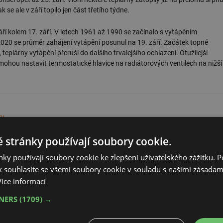
 se ale v září topilo jen část třetího týdne.
í kolem 17. září. V letech 1961 až 1990 se začínalo s vytápěním
020 se průměr zahájení vytápění posunul na 19. září. Začátek topné
 teplárny vytápění přeruší do dalšího trvalejšího ochlazení. Otužilejší
 mohou nastavit termostatické hlavice na radiátorových ventilech na nižší
ky
 stránky používají soubory cookie.
ky používají soubory cookie ke zlepšení uživatelského zážitku. 
 souhlasíte se všemi soubory cookie v souladu s našimi zásadam
Více informací
TNERS
(1709) →