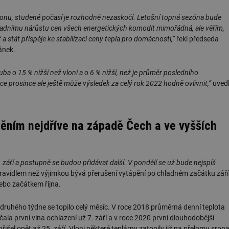
zonu, studené počasí je rozhodně nezaskočí. Letošní topná sezóna bude
adnímu nárůstu cen všech energetických komodit mimořádná, ale věřím,
 a stát přispěje ke stabilizaci ceny tepla pro domácnosti,“
řekl předseda
ánek.
uba o 15 % nižší než vloni a o 6 % nižší, než je průměr posledního
ce prosince ale ještě může výsledek za celý rok 2022 hodně ovlivnit,“
uved
ápěním nejdříve na západě Čech a ve vyšších
. září a postupně se budou přidávat další. V pondělí se už bude nejspíš
pravidlem než výjimkou bývá přerušení vytápění po chladném začátku září
nebo začátkem října.
 druhého týdne se topilo celý měsíc. V roce 2018 průměrná denní teplota
ačala první vlna ochlazení už 7. září a v roce 2020 první dlouhodobější
řišel opět až 25. září. Vloni některé teplárny zatopily již na přelomu srpn