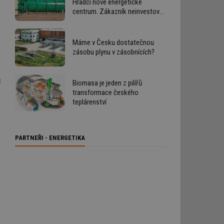
Hradci nové energetické
centrum. Zákazník neinvestoval
ani korunu
Máme v Česku dostatečnou
zásobu plynu v zásobnících?
l
Biomasa je jeden z pilířů
transformace českého
teplárenství
PARTNEŘI - ENERGETIKA
a