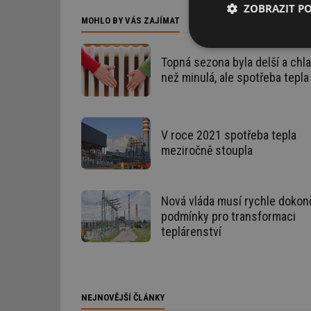
ZOBRAZIT P
MOHLO BY VÁS ZAJÍMAT
Nezbytně nutn
soubory
Topná sezona byla delší a chla
než minulá, ale spotřeba tepla
V roce 2021 spotřeba tepla
meziročně stoupla
Nezbytně nutn
Nezbytně nutné soubo
stránky nelze bez ne
Nová vláda musí rychle dokon
podmínky pro transformaci
Název
teplárenství
g_state
g_csrf_token
NEJNOVĚJŠÍ ČLÁNKY
id