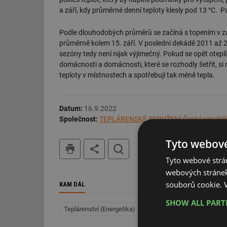
a září, kdy průměrné denní teploty klesly pod 13 °C. Pak
Podle dlouhodobých průměrů se začíná s topením v zář
průměrně kolem 15. září. V poslední dekádě 2011 až 2
sezóny tedy není nijak výjimečný. Pokud se opět oteplí,
domácnosti a domácnosti, které se rozhodly šetřit, si
teploty v místnostech a spotřebují tak méně tepla.
Datum:
16.9.2022
Společnost:
TEPLÁRENSKÉ SDRUŽENÍ České republi
Tyto webové
tisk
hledat
Tyto webové strán
webových stránek
souborů cookie.
KAM DÁL
SHOW ALL PAR
Teplárenství (Energetika)
Vytápění
Energetika