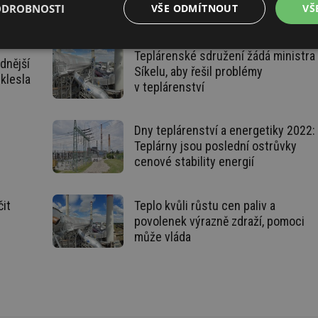
ODROBNOSTI
VŠE ODMÍTNOUT
VŠ
é
Výkonové
Soubory cílení
Funkční soubory
Teplárenské sdružení žádá ministra
soubory
dnější
Síkelu, aby řešil problémy
 klesla
v teplárenství
Dny teplárenství a energetiky 2022:
Teplárny jsou poslední ostrůvky
cenové stability energií
é soubory
Výkonové soubory
Soubory cílení
Funkční soubory
Neza
ry cookie umožňují základní funkce webových stránek, jako je přihlášení uživatele a
zbytně nutných souborů cookie správně používat.
čit
Teplo kvůli růstu cen paliv a
povolenek výrazně zdraží, pomoci
Provider
/
Vyprší
Popis
Doména
může vláda
.forum.tzb-
Zavřením
Slouží k přihlášení pomocí Google
info.cz
prohlížeče
.forum.tzb-
Zavřením
Slouží k přihlášení pomocí Google
info.cz
prohlížeče
konference.tzb-
1 rok
Tento soubor cookie se používá k vytváře