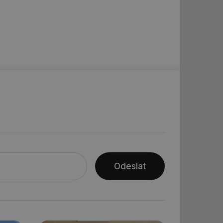
 informoval Hotjar
o vzorkování dat
šeho webu
ní session uživatele
ní session uživatele
ní session uživatele
 informoval Hotjar
o vzorkování dat
šeho webu
ům používajícím
skriptů a kódu na
at za nezbytně
sí fungovat správně.
aké identifikátorem
Odeslat
ní session uživatele
 informoval Hotjar
o vzorkování dat
šeho webu
 informoval Hotjar