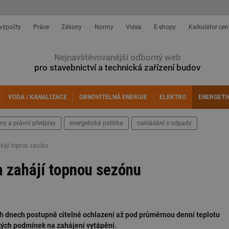
 výpočty
Práce
Zákony
Normy
Videa
E-shopy
Kalkulátor cen
Nejnavštěvovanější odborný web
pro stavebnictví a technická zařízení budov
VODA / KANALIZACE
OBNOVITELNÁ ENERGIE
ELEKTRO
ENERGETI
my a právní předpisy
energetická politika
nakládání s odpady
ahájí topnou sezónu
a zahájí topnou sezónu
ích dnech postupně citelné ochlazení až pod průměrnou denní teplotu
ckých podmínek na zahájení vytápění.