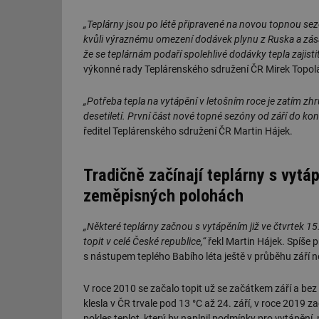
„Teplárny jsou po létě připravené na novou topnou se
kvůli výraznému omezení dodávek plynu z Ruska a zás
že se teplárnám podaří spolehlivé dodávky tepla zajistit
výkonné rady Teplárenského sdružení ČR Mirek Topol
„Potřeba tepla na vytápění v letošním roce je zatím zhr
desetiletí. První část nové topné sezóny od září do kon
ředitel Teplárenského sdružení ČR Martin Hájek.
Tradičně začínají teplárny s vyt
zeměpisných polohách
„Některé teplárny začnou s vytápěním již ve čtvrtek 15
topit v celé České republice,“
řekl Martin Hájek. Spíše 
s nástupem teplého Babího léta ještě v průběhu září 
V roce 2010 se začalo topit už se začátkem září a bez
klesla v ČR trvale pod 13 °C až 24. září, v roce 2019 z
pokles teplot, který by naplnil podmínky pro vytápění, p