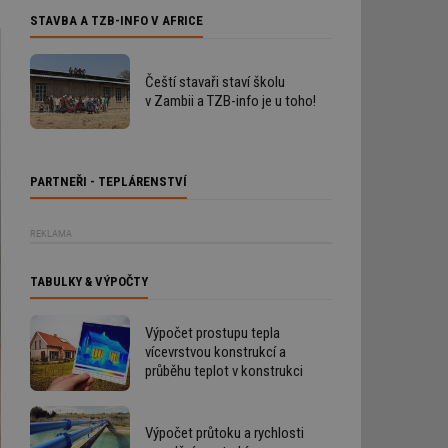
STAVBA A TZB-INFO V AFRICE
Čeští stavaři staví školu
v Zambii a TZB-info je u toho!
PARTNEŘI - TEPLÁRENSTVÍ
REKLAMA
TABULKY & VÝPOČTY
Výpočet prostupu tepla
vícevrstvou konstrukcí a
průběhu teplot v konstrukci
Výpočet průtoku a rychlosti