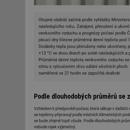
Otopné období začíná podle vyhlášky Ministerst
následujícího roku. Zahájení, přerušení a ukon
venkovního vzduchu a prognózy počasí podle ČH
jdoucí dny klesne průměrná denní teplota pod 1
Dodávky tepla jsou přerušeny nebo ukončeny, 
+13 °C ve dvou dnech po sobě následujících a p
Průměrná denní teplota venkovního vzduchu se 
stínu s vyloučením vlivu sálání okolních ploch. 
naměřená ve 21 hodin se započítá dvakrát.
Podle dlouhodobých průměrů se z
Vzhledem k předpovědi počasí, která slibuje v dalších
se teplárny připravují podle místních klimatických pod
se bude zřejmě topit všude. Podle dlouhodobých průmě
nebude nijak výjimečný.