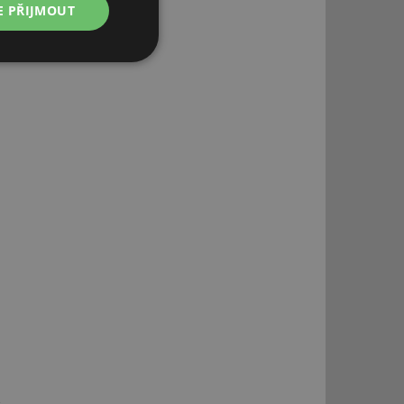
E PŘIJMOUT
Nezařazené
soubory
řazené soubory
 správa účtu. Webové
ní session uživatele