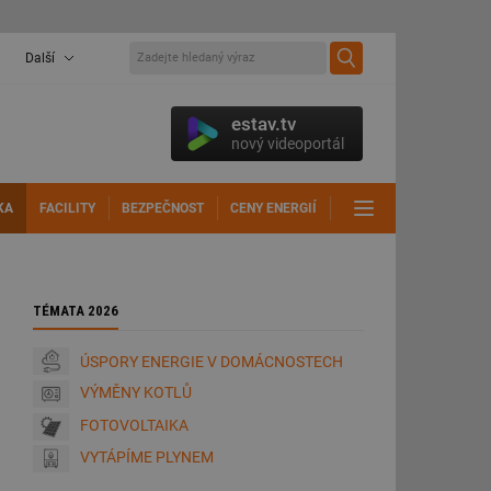
Další
estav.tv
nový videoportál
KA
FACILITY
BEZPEČNOST
CENY ENERGIÍ
DALŠÍ
TÉMATA 2026
ÚSPORY ENERGIE V DOMÁCNOSTECH
VÝMĚNY KOTLŮ
FOTOVOLTAIKA
VYTÁPÍME PLYNEM