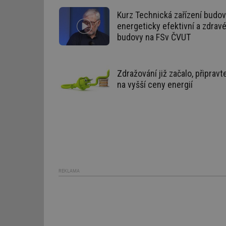
Kurz Technická zařízení budov
_hjAbsoluteSession
energeticky efektivní a zdrav
budovy na FSv ČVUT
id
_hjIncludedInSessi
Zdražování již začalo, připravt
na vyšší ceny energií
mv
id
id
REKLAMA
_hjFirstSeen
id