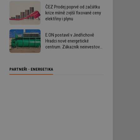
ČEZ Prodej poprvé od začátku
krize mírně zvýší fixované ceny
elektřiny i plynu
E.ON postavil v Jindřichově
Hradci nové energetické
centrum. Zákazník neinvestoval
ani korunu
PARTNEŘI - ENERGETIKA