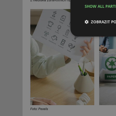
z hlediska zdravotních rizik u recyklátů, tak z hledisk
SHOW ALL PAR
ZOBRAZIT P
Nezbytně nutn
soubory
Nezbytně nutn
Nezbytně nutné soubo
stránky nelze bez ne
Název
Foto: Pexels
g_state