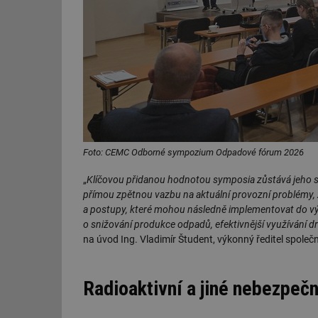
Foto: CEMC Odborné sympozium Odpadové fórum 2026
„
Klíčovou přidanou hodnotou symposia zůstává jeho sc
přímou zpětnou vazbu na aktuální provozní problémy, 
a postupy, které mohou následně implementovat do výro
o snižování produkce odpadů, efektivnější využívání d
na úvod Ing. Vladimír Študent, výkonný ředitel společ
Radioaktivní a jiné nebezpeč