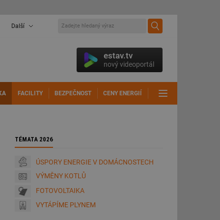
Další
estav.tv
nový videoportál
KA
FACILITY
BEZPEČNOST
CENY ENERGIÍ
DALŠÍ
TÉMATA 2026
ÚSPORY ENERGIE V DOMÁCNOSTECH
VÝMĚNY KOTLŮ
FOTOVOLTAIKA
VYTÁPÍME PLYNEM