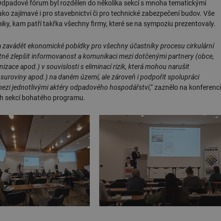
 Odpadové fórum byl rozdělen do několika sekcí s mnoha tematickými
ako zajímavé i pro stavebnictví či pro technické zabezpečení budov. Vše
miky, kam patří takřka všechny firmy, které se na sympoziu prezentovaly.
 zavádět ekonomické pobídky pro všechny účastníky procesu cirkulární
utné zlepšit informovanost a komunikaci mezi dotčenými partnery (obce,
izace apod.) v souvislosti s eliminací rizik, která mohou narušit
 suroviny apod.) na daném území, ale zároveň i podpořit spolupráci
e mezi jednotlivými aktéry odpadového hospodářství
,“ zaznělo na konferenci
ých sekcí bohatého programu.