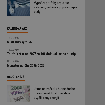
Výpočet potřeby tepla pro
vytápění, větrání a přípravu teplé
vody
KALENDÁŘ AKCÍ
14.9.2026
Mistr údržby 2026
15.9.2026
Tarifní reforma 2027 za 100 dní: Jak se na ni připravit a neprodělat
8.10.2026
Manažer údržby 2026/2027
NEJČTENĚJŠÍ
Jsme na začátku hromadného
zdražování? Tři dodavatelé
zvýšili ceny energií