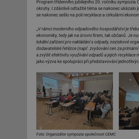
Program třídenního jubilejního 20. ročníku sympozia
okruhy. I zdánlivě odtažité téma se nakonec ukázalo j
se nakonec sešlo na poli recyklace a cirkulární ekono
„
V rámci moderního odpadového hospodářství je třeba
ekonomiky, tedy jak na úrovni firem, tak občanů. Je n
lokální zařízení pro nakládání s odpady, neziskové organ
dodavatelské řetězce (např. zvyšování cen za primární
a zvýšit efektivitu využívání odpadů a jejich recyklac
jako výzva ke spolupráci při představování jednotliv
Foto: Organizátor sympozia společnost CEMC