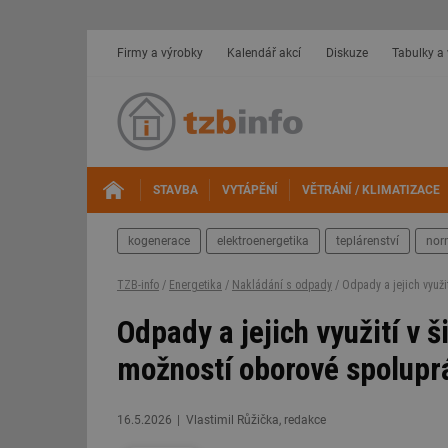
Firmy a výrobky
Kalendář akcí
Diskuze
Tabulky a
STAVBA
VYTÁPĚNÍ
VĚTRÁNÍ / KLIMATIZACE
kogenerace
elektroenergetika
teplárenství
nor
TZB-info
/
Energetika
/
Nakládání s odpady
/ Odpady a jejich využi
Odpady a jejich využití v 
možností oborové spolupr
16.5.2026
Vlastimil Růžička, redakce