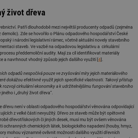
.forum.tzb-
Zavřením
Slouží k přihlášení pomocí Google
ý život dřeva
info.cz
prohlížeče
konference.tzb-
1 rok
Tento soubor cookie se používá k vytváře
info.cz
ebnictví. Patří dlouhodobě mezi největší producenty odpadů (zejména
vo z demolic). Zde se hovořilo o Plánu odpadového hospodářství České
InProgress
29 minut
Soubor cookie je nastaven tak, aby Hotj
Hotjar Ltd
59 sekund
začátek cesty uživatele pro celkový počet
.tzb-info.cz
ropský i národní legislativní rámec, včetně aktuální novely stavebního
žádné identifikovatelné informace.
entaci staveb. Ve vazbě na odpadovou legislativu a cirkulární
vetrani.tzb-
10 let
Tento soubor cookie se používá k vytváře
ocesu předdemoliční audity. Mají za cíl identifikovat materiály
info.cz
 a navrhnout vhodný způsob jejich dalšího využití [
4
].
onSample
1 minuta
Tento soubor cookie je nastaven tak, aby
Hotjar Ltd
59 sekund
o tom, zda je tento návštěvník zahrnut d
elektro.tzb-
definovaného denním limitem relace va
ích odpadů nespočívá pouze ve zvyšování míry jejich materiálového
info.cz
které dokážou efektivně využít jejich specifické vlastnosti. Takový přístup
2 měsíce 4
Tento soubor cookie se používá ke sledo
Airtable
á k rozvoji cirkulární ekonomiky a k udržitelnějšímu fungování stavebního
týdny
interakcí a výkonu v rámci vložených poh
.tzb-info.cz
usnadnění uživatelských preferencí a inte
 jiného i „druhý život dřeva“.
názorech.
vytapeni.tzb-
10 let
Tento soubor cookie se používá k vytváře
že dřevu není v oblasti odpadového hospodářství věnována odpovídající
info.cz
ujících z velké části nevyužitý. Dřevo ze staveb může být opětovně
stavba.tzb-
10 let
Tento soubor cookie se používá k vytváře
ýrobě dřevotřískových či jiných desek, musí mu být ovšem věnována
info.cz
sti ochranných chemických látek, biologického napadení (houby, hmyz,
29 minut
Soubor cookie je nastaven tak, aby Hotj
Hotjar Ltd
ktory mohou významně ovlivnit možnosti dalšího využití dřevních
59 sekund
začátek cesty uživatele pro celkový počet
.tzb-info.cz