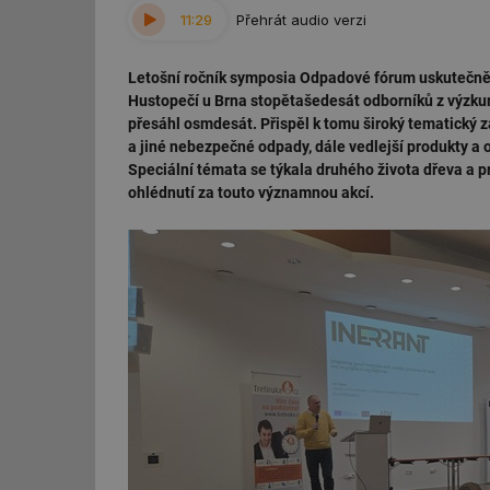
11:29
Přehrát audio verzi
Letošní ročník symposia Odpadové fórum uskutečněný
Hustopečí u Brna stopětašedesát odborníků z výzkum
přesáhl osmdesát. Přispěl k tomu široký tematický z
a jiné nebezpečné odpady, dále vedlejší produkty a 
Speciální témata se týkala druhého života dřeva a 
ohlédnutí za touto významnou akcí.