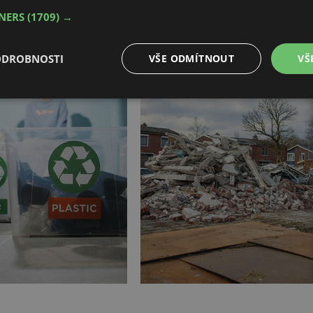
a jejich energetického zhodnocení.
TNERS
(1709) →
ODROBNOSTI
VŠE ODMÍTNOUT
VŠ
é
Výkonové
Soubory cílení
Funkční soubory
soubory
é soubory
Výkonové soubory
Soubory cílení
Funkční soubory
Neza
ry cookie umožňují základní funkce webových stránek, jako je přihlášení uživatele a
zbytně nutných souborů cookie správně používat.
Provider
/
Vyprší
Popis
Doména
.forum.tzb-
Zavřením
Slouží k přihlášení pomocí Google
info.cz
prohlížeče