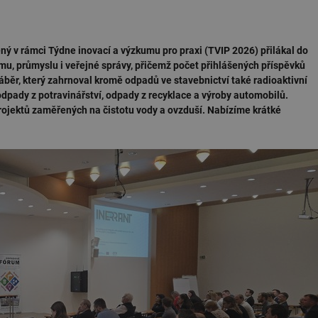
 v rámci Týdne inovací a výzkumu pro praxi (TVIP 2026) přilákal do
u, průmyslu i veřejné správy, přičemž počet přihlášených příspěvků
áběr, který zahrnoval kromě odpadů ve stavebnictví také radioaktivní
odpady z potravinářství, odpady z recyklace a výroby automobilů.
projektů zaměřených na čistotu vody a ovzduší. Nabízíme krátké