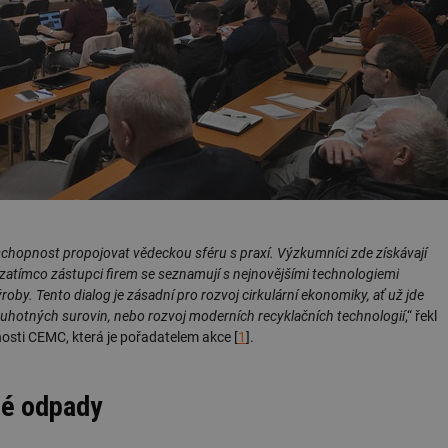
hopnost propojovat vědeckou sféru s praxí. Výzkumníci zde získávají
zatímco zástupci firem se seznamují s nejnovějšími technologiemi
by. Tento dialog je zásadní pro rozvoj cirkulární ekonomiky, ať už jde
ruhotných surovin, nebo rozvoj moderních recyklačních technologií
,“ řekl
nosti CEMC, která je pořadatelem akce [
1
].
né odpady