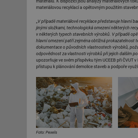
materiálů. K dispozici jsou analýzy materiálových toků
materiálovou recyklací a opětovným použitím stavebn
id
„
V případě materiálové recyklace představuje hlavní ba
_hjIncludedInSessi
jinými složkami, technologická omezení některých rec
v některých typech stavebních výrobků. V případě opět
hlavní omezení patří zejména obtížná prokazatelnost 
id
dokumentace o původních vlastnostech výrobků, požad
odpovědnost za vlastnosti výrobků při jejich dalším 
id
upozorňuje ve svém příspěvku tým UCEEB při ČVUT v 
přístupu k plánování demolice staveb a podpoře využív
id
_hjIncludedInSessi
_dc_gtm_UA-590170
id
Foto: Pexels