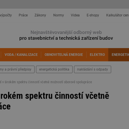
 výpočty
Práce
Zákony
Normy
Videa
E-shopy
Kalkulátor cen
Nejnavštěvovanější odborný web
pro stavebnictví a technická zařízení budov
VODA / KANALIZACE
OBNOVITELNÁ ENERGIE
ELEKTRO
ENERGETI
my a právní předpisy
energetická politika
nakládání s odpady
tí v širokém spektru činností včetně možností oborové spolupráce
širokém spektru činností včetně
áce