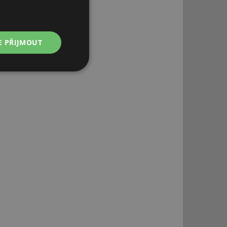
E PŘIJMOUT
Nezařazené
soubory
řazené soubory
 správa účtu. Webové