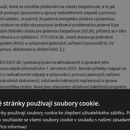
padů, která se zaměřila především na otázky bezpečnosti, a to jak
ých postupů zpracování a úpravy radioaktivních odpadů z provozu
lní uložení. Je patrné, že jaderná energetika zůstává významnou
 výzkum se stále více posouvá směrem k problematice jaderné fúze.
isům Státního úřadu pro jadernou bezpečnost (SÚJB), přičemž se v této
 zákona a o vyhlášce č. 377/2016 Sb., která stanovuje podrobné
dem (RAO) a vyřazování jaderných zařízení či pracovišť III./IV.
úpravu, skladování a uložení RAO. [
2
]
3/2025 Sb.) pokračují práce na aktualizacích a úpravách jeho
ona nabyla účinnosti dne 1. července 2025. Novela vyhlášky reaguje na
ní s radioaktivními odpady a vyřazování z provozu jaderných zařízení.
zinárodních dokumentů, odstranění některých nepřesností a úprava
kována potřeba změny. Nově jsou stanoveny obsahové náležitosti programu
 jehož vypracování současně platná vyhláška požadovala, nestanovovala
i ve svém referátu zástupci Policejní akademie v Praze.
 stránky používají soubory cookie.
 v automobilovém průmyslu. Tato ekonomicky významná oblast pokrývá
ky používají soubory cookie ke zlepšení uživatelského zážitku. 
lastu, skla a provozních kapalin, přes textilie až po pneumatiky. Velká
 souhlasíte se všemi soubory cookie v souladu s našimi zásadam
ím, významnou roli zde hrála témata spojená s pneumatikami, a to jak
Více informací