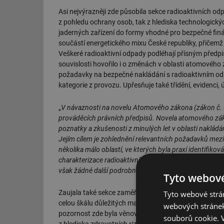
Asi nejvýrazněji zde působila sekce radioaktivních od
z pohledu ochrany osob, tak z hlediska technologick
jaderných zařízení do formy vhodné pro bezpečné finá
součástí energetického mixu České republiky, přičemž
Veškeré radioaktivní odpady podléhají přísným předp
souvislosti hovořilo i o změnách v oblasti atomového
požadavky na bezpečné nakládání s radioaktivním odpa
kategorie z provozu. Upřesňuje také třídění, evidenci, 
„
V návaznosti na novelu Atomového zákona (zákon č. 8
prováděcích právních předpisů. Novela atomového zák
poznatky a zkušenosti z minulých let v oblasti nakládá
Jejím cílem je zohlednění relevantních požadavků me
několika málo oblastí, ve kterých byla praxí identifi
charakterizace radioaktivního odpadu, tj. dokumentu,
však žádné další podrobnosti jeho obsahu
,“ připomněl
Tyto webové
Zaujala také sekce zaměřená na odpady a recyklace
Tyto webové strán
celou škálu důležitých materiálových toků – od kovu, p
webových stránek
pozornost zde byla věnována elektromobilitě a bateri
souborů cookie.