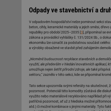
g_csrf_token
Odpady ve stavebnictví a druh
id
V odpadovém hospodářství nelze pominout sekci stav
beton, cihly, keramické materiály a jejich směsi, dře
_hjAbsoluteSession
republiky pro období 2025–2035 [
3
], připomínal se ev
zákona a prováděcí vyhlášky č. 131/2024 Sb., o dokum
id
ekonomiku lze označit za podstatnou součást celého pr
a výrobky obsažené ve stavbě před zahájením demolice
_hjIncludedInSessi
„
Nicméně budoucnost recyklace stavebních a demoličn
využití, ale především v hledání inovativních aplikací, 
mv
umožňuje nejen šetřit přírodní zdroje, ale také přispív
sektoru
,“ zaznělo v této sekci, kde se připomínal kromě
id
Tato sekce upozornila svými referáty na skutečnost, 
pozornost. Potenciál této komodity zůstává dle diskut
id
využito nebo materiálově recyklováno například při v
patřičná pozornost, ať už z hlediska možné přítomno
_hjFirstSeen
atd.) či možné kombinace s jinými materiály. Tyto fa