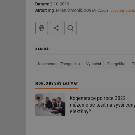
Datum:
2.10.2019
g_csrf_token
Autor:
Ing. Milan Šimoník,
COGEN Czech
všechny článk
id
tisk
hledat
_hjAbsoluteSession
KAM DÁL
id
_hjIncludedInSessi
Kogenerace (Energetika)
Vytápění
Energetika
Te
mv
MOHLO BY VÁS ZAJÍMAT
Kogenerace po roce 2022 –
id
můžeme se těšit na vyšší cen
elektřiny?
id
_hjFirstSeen