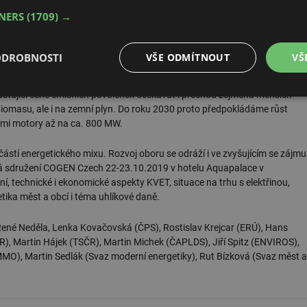
 dosud, což provozovatelům umožní flexibilněji reagovat na situaci na
TNERS
(1709) →
dle velikosti jednotky, bez skokových změn výše podpory při 200 kW a
 modernizovaných zdrojů (ve dvou variantách-částečná nebo úplná
vozních nákladů.
ODROBNOSTI
VŠE ODMÍTNOUT
VŠ
rostl od roku 2014 z 220 MW na 330 MW
. Vedle pokračujících instalací
ůstající ceně emisních povolenek očekávat i přechod zejména menších
é
Výkonové
Soubory cílení
Funkční soubory
 biomasu, ale i na zemní plyn. Do roku 2030 proto předpokládáme růst
soubory
ými motory až na ca. 800 MW.
stí energetického mixu. Rozvoj oboru se odráží i ve zvyšujícím se zájmu
řádá sdružení COGEN Czech 22-23.10.2019 v hotelu Aquapalace v
ní, technické i ekonomické aspekty KVET, situace na trhu s elektřinou,
getika měst a obcí i téma uhlíkové daně.
é soubory
Výkonové soubory
Soubory cílení
Funkční soubory
Neza
ené Neděla, Lenka Kovačovská (ČPS), Rostislav Krejcar (ERÚ), Hans
ry cookie umožňují základní funkce webových stránek, jako je přihlášení uživatele a
, Martin Hájek (TSČR), Martin Michek (ČAPLDS), Jiří Spitz (ENVIROS),
zbytně nutných souborů cookie správně používat.
), Martin Sedlák (Svaz moderní energetiky), Rut Bízková (Svaz měst a
Provider
/
Vyprší
Popis
Doména
.forum.tzb-
Zavřením
Slouží k přihlášení pomocí Google
info.cz
prohlížeče