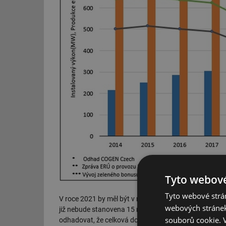
Tyto webové
Tyto webové strán
V roce 2021 by měl být v návaznosti na připravovano
webových stránek
již nebude stanovena 15 roky jako nyní, ale provozní
souborů cookie.
odhadovat, že celková doba podpory bude ca. 45-50 ti