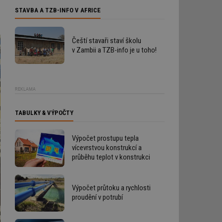
STAVBA A TZB-INFO V AFRICE
Čeští stavaři staví školu
v Zambii a TZB-info je u toho!
REKLAMA
TABULKY & VÝPOČTY
Výpočet prostupu tepla
vícevrstvou konstrukcí a
průběhu teplot v konstrukci
Výpočet průtoku a rychlosti
proudění v potrubí