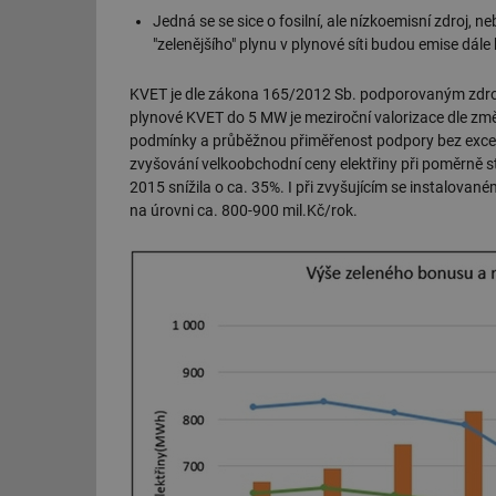
Jedná se se sice o fosilní, ale nízkoemisní zdroj, n
"zelenějšího" plynu v plynové síti budou emise dále 
KVET je dle zákona 165/2012 Sb. podporovaným zdroj
plynové KVET do 5 MW je meziroční valorizace dle zm
podmínky a průběžnou přiměřenost podpory bez exce
zvyšování velkoobchodní ceny elektřiny při poměrně s
2015 snížila o ca. 35%. I při zvyšujícím se instalovan
na úrovni ca. 800-900 mil.Kč/rok.