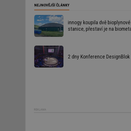
NEJNOVĚJŠÍ ČLÁNKY
id
innogy koupila dvě bioplynové
_hjIncludedInSessi
stanice, přestaví je na biomet
id
id
2 dny Konference DesignBlok 
id
_hjIncludedInSessi
_dc_gtm_UA-590170
REKLAMA
id