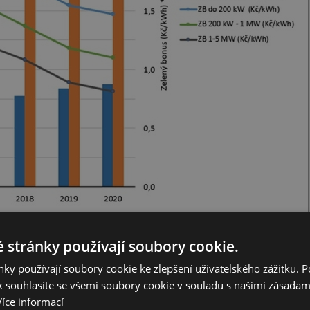
 stránky používají soubory cookie.
ky používají soubory cookie ke zlepšení uživatelského zážitku. 
u novelu zákona spuštěn nový model podpory elektřiny z KVET. Podpory
 souhlasíte se všemi soubory cookie v souladu s našimi zásadam
mi hodinami (parametry nového modelu ještě nebyly stanoveny, lze
Více informací
s.h, při omezení maximálního ročního projezdu na max. 3,5-4 tis.h). Tedy