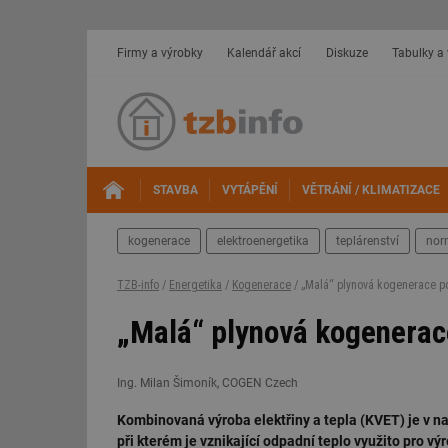
Firmy a výrobky
Kalendář akcí
Diskuze
Tabulky a
STAVBA
VYTÁPĚNÍ
VĚTRÁNÍ / KLIMATIZACE
kogenerace
elektroenergetika
teplárenství
nor
TZB-info
/
Energetika
/
Kogenerace
/ „Malá“ plynová kogenerace po
„Malá“ plynová kogenerace
Ing. Milan Šimoník, COGEN Czech
Kombinovaná výroba elektřiny a tepla (KVET) je v n
při kterém je vznikající odpadní teplo využito pro vý