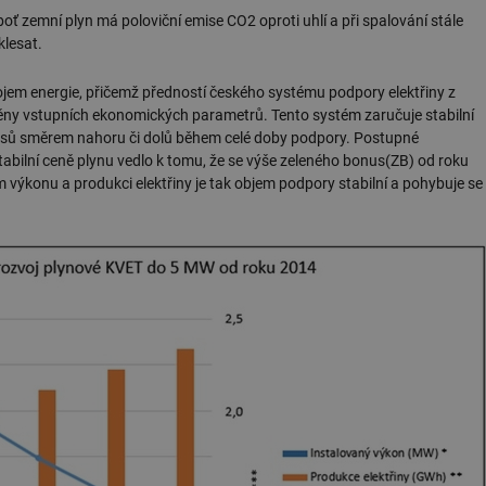
eboť zemní plyn má poloviční emise CO2 oproti uhlí a při spalování stále
klesat.
em energie, přičemž předností českého systému podpory elektřiny z
ěny vstupních ekonomických parametrů. Tento systém zaručuje stabilní
sů směrem nahoru či dolů během celé doby podpory. Postupné
tabilní ceně plynu vedlo k tomu, že se výše zeleného bonus(ZB) od roku
ém výkonu a produkci elektřiny je tak objem podpory stabilní a pohybuje se