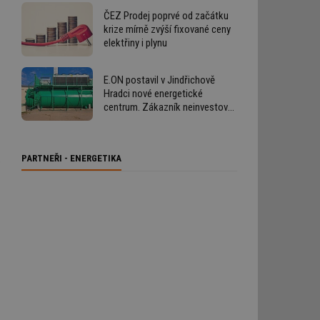
ČEZ Prodej poprvé od začátku
krize mírně zvýší fixované ceny
elektřiny i plynu
E.ON postavil v Jindřichově
Hradci nové energetické
centrum. Zákazník neinvestoval
ani korunu
PARTNEŘI - ENERGETIKA