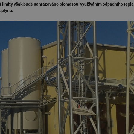
ní limity však bude nahrazováno biomasou, využíváním odpadního tepla
z plynu.