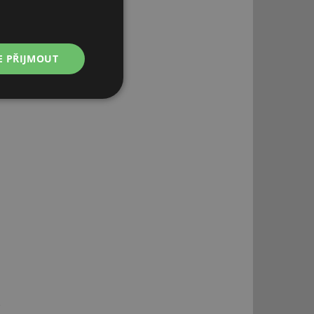
E PŘIJMOUT
Nezařazené
soubory
řazené soubory
 správa účtu. Webové