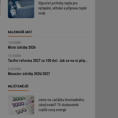
Výpočet potřeby tepla pro
vytápění, větrání a přípravu teplé
vody
KALENDÁŘ AKCÍ
14.9.2026
Mistr údržby 2026
15.9.2026
Tarifní reforma 2027 za 100 dní: Jak se na ni připravit a neprodělat
8.10.2026
Manažer údržby 2026/2027
NEJČTENĚJŠÍ
Jsme na začátku hromadného
zdražování? Tři dodavatelé
u
zvýšili ceny energií