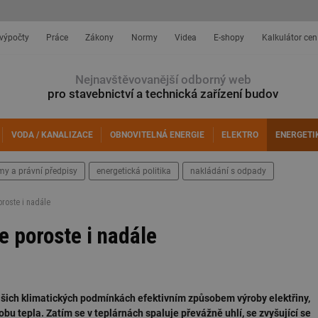
 výpočty
Práce
Zákony
Normy
Videa
E-shopy
Kalkulátor cen
Nejnavštěvovanější odborný web
pro stavebnictví a technická zařízení budov
VODA / KANALIZACE
OBNOVITELNÁ ENERGIE
ELEKTRO
ENERGETI
my a právní předpisy
energetická politika
nakládání s odpady
roste i nadále
 poroste i nadále
ašich klimatických podmínkách efektivním způsobem výroby elektřiny,
robu tepla. Zatím se v teplárnách spaluje převážně uhlí, se zvyšující se