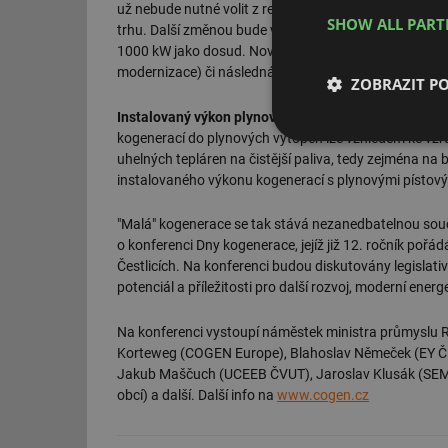
už nebude nutné volit z režimu 3000 nebo 4400 h jako
SHOW ALL PAR
trhu. Další změnou bude vážený výpočet výše podpory 
1000 kW jako dosud. Nově bude též možnost podpory
modernizace) či následná podpora pro vyrovnání pro
ZOBRAZIT P
Instalovaný výkon plynových kogenerací do 5 MW vz
kogenerací do plynových výtopen lze vzhledem ke vzr
Nezbytně nutn
uhelných tepláren na čistější paliva, tedy zejména na
soubory
instalovaného výkonu kogenerací s plynovými pístov
"Malá" kogenerace se tak stává nezanedbatelnou součá
o konferenci Dny kogenerace, jejíž již 12. ročník po
Čestlicích. Na konferenci budou diskutovány legislativ
potenciál a příležitosti pro další rozvoj, moderní ener
Nezbytně nutn
Na konferenci vystoupí náměstek ministra průmyslu R
Nezbytně nutné soubo
Korteweg (COGEN Europe), Blahoslav Němeček (EY ČR)
stránky nelze bez ne
Jakub Maščuch (UCEEB ČVUT), Jaroslav Klusák (SEMMO
Název
obcí) a další. Další info na
www.cogen.cz
g_state