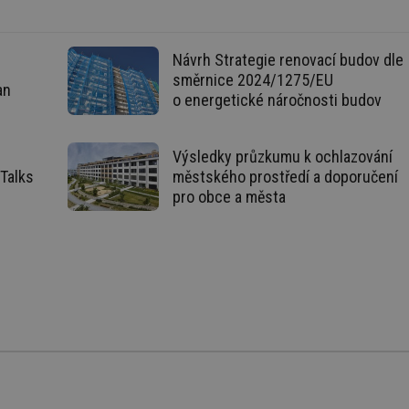
žádné identifikovatelné informace.
forum.tzb-
1 rok
Tento soubor cookie se používá k vytváře
info.cz
Návrh Strategie renovací budov dle
onSample
1 minuta
Tento soubor cookie je nastaven tak, aby
Hotjar Ltd
směrnice 2024/1275/EU
59 sekund
o tom, zda je tento návštěvník zahrnut d
vetrani.tzb-
an
definovaného denním limitem relace va
info.cz
o energetické náročnosti budov
voda.tzb-
10 let
Tento soubor cookie se používá k vytváře
info.cz
Výsledky průzkumu k ochlazování
kalkulator.tzb-
1 rok
Tento soubor cookie se používá k vytváře
Talks
městského prostředí a doporučení
info.cz
pro obce a města
oze.tzb-info.cz
10 let
Tento soubor cookie se používá k vytváře
onSample
1 minuta
Tento soubor cookie je nastaven tak, aby
Hotjar Ltd
59 sekund
o tom, zda je tento návštěvník zahrnut d
oze.tzb-info.cz
definovaného denním limitem relace va
6-1
.tzb-info.cz
58 sekund
Tento soubor cookie je přidružen k web
Správce značek Google k načtení dalších 
stránku. Pokud je použit, lze jej považov
nutný, protože bez něj jiné skripty nemu
Konec názvu je jedinečné číslo, které je t
přidruženého účtu Google Analytics.
energetika.tzb-
10 let
Tento soubor cookie se používá k vytváře
info.cz