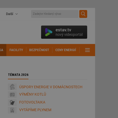
Další
estav.tv
nový videoportál
KA
FACILITY
BEZPEČNOST
CENY ENERGIÍ
DALŠÍ
TÉMATA 2026
ÚSPORY ENERGIE V DOMÁCNOSTECH
VÝMĚNY KOTLŮ
FOTOVOLTAIKA
VYTÁPÍME PLYNEM