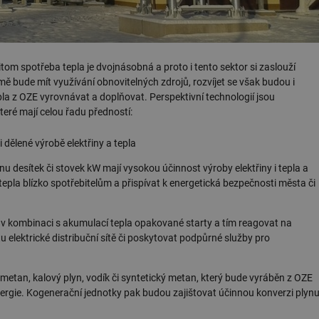
itom spotřeba tepla je dvojnásobná a proto i tento sektor si zaslouží
ě bude mít využívání obnovitelných zdrojů, rozvíjet se však budou i
pla z OZE vyrovnávat a doplňovat. Perspektivní technologií jsou
eré mají celou řadu předností:
dělené výrobě elektřiny a tepla
nu desítek či stovek kW mají vysokou účinnost výroby elektřiny i tepla a
tepla blízko spotřebitelům a přispívat k energetická bezpečnosti města či
a v kombinaci s akumulací tepla opakované starty a tím reagovat na
 elektrické distribuční sítě či poskytovat podpůrné služby pro
metan, kalový plyn, vodík či syntetický metan, který bude vyráběn z OZE
nergie. Kogenerační jednotky pak budou zajištovat účinnou konverzi plyn