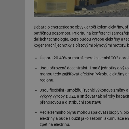
Debata o energetice se obvykle točí kolem elektřiny, př
patřičnou pozornost. Prioritu na konferenci samozřejm
dalších technologie, které budou výrobu elektřiny a te
kogenerační jednotky s pístovými plynovými motory, kt
Úspora 20-40% primární energie a emisí CO2 oproti 
Jsou přirozeně decentrální - i malé jednotky o výko
mohou tedy zajišťovat efektivní výrobu elektřiny a 
regionu.
Jsou flexibilní - umožňují rychlé výkonové změny 
výkyvy výroby z OZE a snižovat tak nároky kapacitu
přenosovou a distribuční soustavu.
Vedle zemního plynu mohou spalovat i bioplyn, bio
elektřiny a bude sloužit jako sezónní akumulace e
zpět na elektřinu.