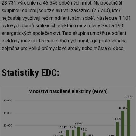
28 731 výrobních a 46 545 odběrných míst. Nejpočetnější
skupinou sdílení jsou tzv. aktivní zákazníci (25 743), kteří
nejčastěji využívají režim sdílení „sám sobě“. Následuje 1 101
bytových domů sdílejících elektřinu mezi členy SVJ a 193
energetických společenství. Tato skupina umožňuje sdílení
elektřiny mezi až tisícem odběrných míst, a je proto vhodná
zejména pro velké průmyslové areály nebo města či obce.
Statistiky EDC: