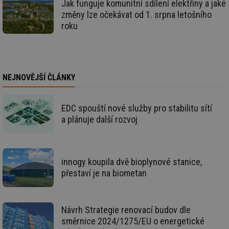
Jak funguje komunitní sdílení elektřiny a jaké
info.cz
co
změny lze očekávat od 1. srpna letošního
po
vy
roku
se
id
stavba.tzb-
10 let
Te
info.cz
co
po
vy
se
NEJNOVĚJŠÍ ČLÁNKY
_hjFirstSeen
29 minut
So
Hotjar Ltd
59 sekund
na
.tzb-info.cz
ab
EDC spouští nové služby pro stabilitu sítí
sl
ce
a plánuje další rozvoj
pr
poč
Ne
žá
id
in
innogy koupila dvě bioplynové stanice,
přestaví je na biometan
id
forum.tzb-
1 rok
Te
info.cz
co
po
vy
se
Návrh Strategie renovací budov dle
_hjIncludedInSessionSample
1 minuta
Te
Hotjar Ltd
směrnice 2024/1275/EU o energetické
59 sekund
co
vetrani.tzb-