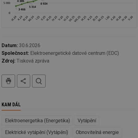
nutné
soubory
cílení
soubory
Funkční soubory
Nezařazené
soubory
Datum:
30.6.2026
Společnost:
Elektroenergetické datové centrum (EDC)
Zdroj:
Tisková zpráva
tisk
hledat
Nezbytně nutné soubory
Výkonové soubory
Soubory cílení
Funkční soubory
Nezařazené soubory
KAM DÁL
Nezbytně nutné soubory cookie umožňují základní
funkce webových stránek, jako je přihlášení
uživatele a správa účtu. Webové stránky nelze bez
Elektroenergetika (Energetika)
Vytápění
nezbytně nutných souborů cookie správně používat.
Provider
/
Elektrické vytápění (Vytápění)
Obnovitelná energie
Název
Vyprší
Po
Doména