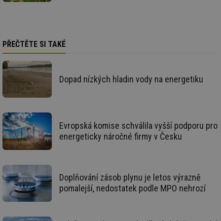
_hjIncludedInSessionSample
1 minuta
Te
Hotjar Ltd
59 sekund
co
elektro.tzb-
na
info.cz
ab
Ho
PŘEČTĚTE SI TAKÉ
zd
ná
za
vz
de
Dopad nízkých hladin vody na energetiku
de
re
we
mv
2 měsíce 4
Te
Airtable
týdny
co
.tzb-info.cz
po
Evropská komise schválila vyšší podporu pro
sl
energeticky náročné firmy v Česku
už
int
vý
vl
po
Air
Doplňování zásob plynu je letos výrazně
us
už
pomalejší, nedostatek podle MPO nehrozí
pr
int
tě
id
vytapeni.tzb-
10 let
Te