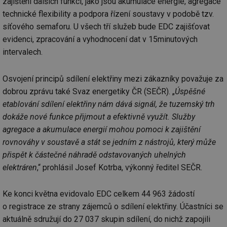
zajištění dalších funkcí, jako jsou akumulace energie, agregace
technické flexibility a podpora řízení soustavy v podobě tzv.
síťového semaforu. U všech tří služeb bude EDC zajišťovat
evidenci, zpracování a vyhodnocení dat v 15minutových
intervalech.
Osvojení principů sdílení elektřiny mezi zákazníky považuje za
dobrou zprávu také Svaz energetiky ČR (SEČR). „
Úspěšné
etablování sdílení elektřiny nám dává signál, že tuzemský trh
dokáže nové funkce přijmout a efektivně využít. Služby
agregace a akumulace energií mohou pomoci k zajištění
rovnováhy v soustavě a stát se jedním z nástrojů, který může
přispět k částečné náhradě odstavovaných uhelných
elektráren
,“ prohlásil Josef Kotrba, výkonný ředitel SEČR.
Ke konci května evidovalo EDC celkem 44 963 žádostí
o registrace ze strany zájemců o sdílení elektřiny. Účastníci se
aktuálně sdružují do 27 037 skupin sdílení, do nichž zapojili