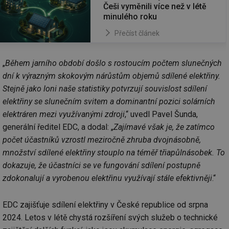
Češi vyměnili více než v létě
minulého roku
Přečíst článek
„
Během jarního období došlo s rostoucím počtem slunečných
dní k výrazným skokovým nárůstům objemů sdílené elektřiny.
Stejně jako loni naše statistiky potvrzují souvislost sdílení
elektřiny se slunečním svitem a dominantní pozici solárních
elektráren mezi využívanými zdroji
,“ uvedl Pavel Šunda,
generální ředitel EDC, a dodal: „
Zajímavé však je, že zatímco
počet účastníků vzrostl meziročně zhruba dvojnásobně,
množství sdílené elektřiny stouplo na téměř třiapůlnásobek. To
dokazuje, že účastníci se ve fungování sdílení postupně
zdokonalují a vyrobenou elektřinu využívají stále efektivněji
.“
EDC zajišťuje sdílení elektřiny v České republice od srpna
2024. Letos v létě chystá rozšíření svých služeb o technické