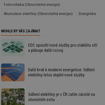
Fotovoltaika (Obnovitelná energie)
g_state
.forum.tzb-
Zavřením
Sl
info.cz
prohlížeče
př
po
Akumulace elektřiny (Obnovitelná energie)
Energetika
g_csrf_token
.forum.tzb-
Zavřením
Sl
info.cz
prohlížeče
př
po
MOHLO BY VÁS ZAJÍMAT
id
konference.tzb-
1 rok
Te
info.cz
co
po
vy
se
EDC spouští nové služby pro stabilitu sítí
a plánuje další rozvoj
_hjAbsoluteSessionInProgress
29 minut
So
Hotjar Ltd
59 sekund
na
.tzb-info.cz
ab
sl
ce
pr
Další krok k moderní energetice: Sdílení
poč
Ne
elektřiny letos doplní nové služby
žá
id
in
id
vetrani.tzb-
10 let
Te
Sdílení elektřiny je v ČR zatím závislé na
info.cz
co
po
slunečním svitu
vy
se