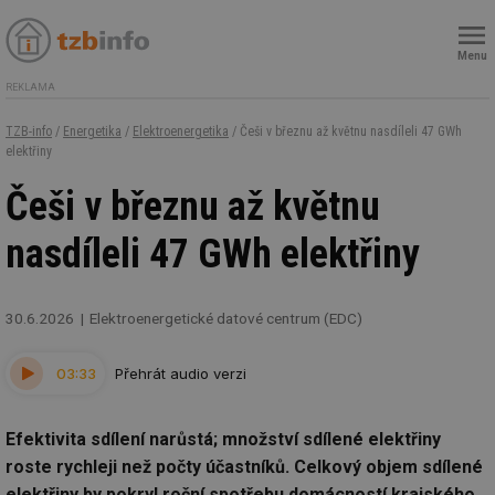
Menu
REKLAMA
TZB-info
/
Energetika
/
Elektroenergetika
/ Češi v březnu až květnu nasdíleli 47 GWh
elektřiny
Češi v březnu až květnu
nasdíleli 47 GWh elektřiny
30.6.2026
Elektroenergetické datové centrum (EDC)
03:33
Přehrát audio verzi
Efektivita sdílení narůstá; množství sdílené elektřiny
roste rychleji než počty účastníků. Celkový objem sdílené
elektřiny by pokryl roční spotřebu domácností krajského