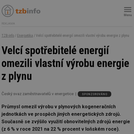
Menu
REKLAMA
TZB-info
/
Energetika
/ Velcí spotřebitelé energií omezili vlastní výrobu energie z plynu
Velcí spotřebitelé energií
omezili vlastní výrobu energie
z plynu
Český svaz zaměstnavatelů v energetice
SPONZOROVÁNO
Průmysl omezil výrobu v plynových kogeneračních
jednotkách ve prospěch jiných energetických zdrojů.
Současně se zvýšilo využití obnovitelných zdrojů energie
(z 6 % v roce 2021 na 22 % procent v loňském roce).