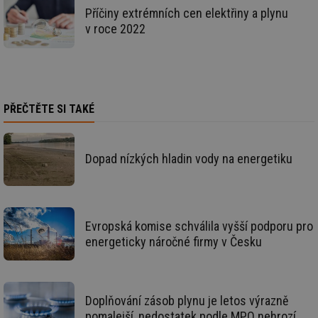
Příčiny extrémních cen elektřiny a plynu
_hjAbsoluteSessionInProgress
29 minut
So
Hotjar Ltd
v roce 2022
59 sekund
na
.tzb-info.cz
ab
sl
ce
pr
poč
Ne
žá
PŘEČTĚTE SI TAKÉ
id
in
id
vetrani.tzb-
10 let
Te
info.cz
co
Dopad nízkých hladin vody na energetiku
po
vy
se
_hjIncludedInSessionSample
1 minuta
Te
Hotjar Ltd
59 sekund
co
elektro.tzb-
na
info.cz
Evropská komise schválila vyšší podporu pro
ab
Ho
energeticky náročné firmy v Česku
zd
ná
za
vz
de
de
Doplňování zásob plynu je letos výrazně
re
pomalejší, nedostatek podle MPO nehrozí