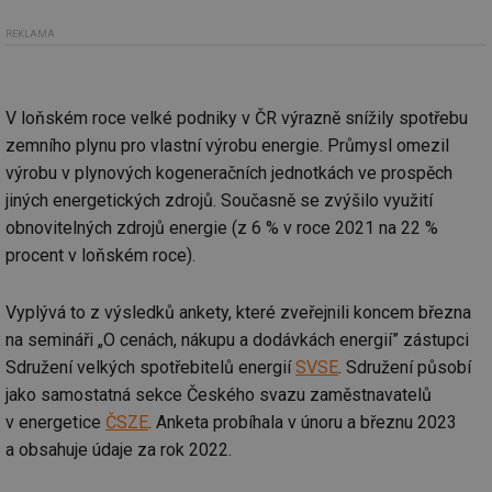
REKLAMA
V loňském roce velké podniky v ČR výrazně snížily spotřebu
zemního plynu pro vlastní výrobu energie. Průmysl omezil
výrobu v plynových kogeneračních jednotkách ve prospěch
jiných energetických zdrojů. Současně se zvýšilo využití
obnovitelných zdrojů energie (z 6 % v roce 2021 na 22 %
procent v loňském roce).
Vyplývá to z výsledků ankety, které zveřejnili koncem března
na semináři „O cenách, nákupu a dodávkách energií” zástupci
Sdružení velkých spotřebitelů energií
SVSE
. Sdružení působí
jako samostatná sekce Českého svazu zaměstnavatelů
v energetice
ČSZE
. Anketa probíhala v únoru a březnu 2023
a obsahuje údaje za rok 2022.