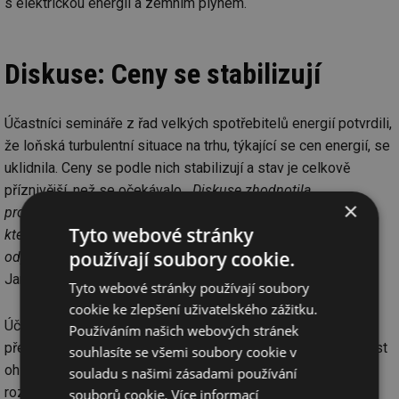
s elektrickou energií a zemním plynem.
Diskuse: Ceny se stabilizují
Účastníci semináře z řad velkých spotřebitelů energií potvrdili,
že loňská turbulentní situace na trhu, týkající se cen energií, se
uklidnila. Ceny se podle nich stabilizují a stav je celkově
příznivější, než se očekávalo. „
Diskuse zhodnotila
×
problematiku související se zabezpečením dodávek plynu,
Tyto webové stránky
která je mnohem pozitivnější, než jsme vloni čekali. Tomu
používají soubory cookie.
odpovídají ceny a jejich vývoj
,“ prohlásil předseda SVSE
Jaromír Vorel.
Tyto webové stránky používají soubory
cookie ke zlepšení uživatelského zážitku.
Účastníci akce se shodli na tom, že ceny energií jsou lépe
Používáním našich webových stránek
předvídatelné než v loňském roce. Poukázali ale na nejasnost
souhlasíte se všemi soubory cookie v
ohledně další podpory spotřebitelů z prostředků státního
souladu s našimi zásadami používání
rozpočtu.
souborů cookie.
Více informací