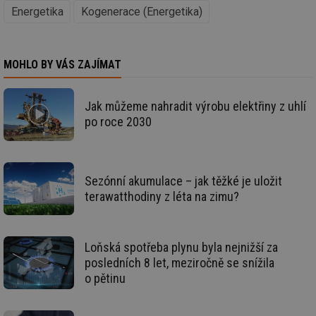
Energetika
Kogenerace (Energetika)
Nezbytně nutné soubory
Výkonové soubory
Soubory cílení
Funkční soubory
MOHLO BY VÁS ZAJÍMAT
Nezařazené soubory
Jak můžeme nahradit výrobu elektřiny z uhlí
Nezbytně nutné soubory cookie umožňují základní
funkce webových stránek, jako je přihlášení
po roce 2030
uživatele a správa účtu. Webové stránky nelze bez
nezbytně nutných souborů cookie správně používat.
Provider
/
Název
Vyprší
Po
Doména
Sezónní akumulace – jak těžké je uložit
g_state
.forum.tzb-
Zavřením
Sl
terawatthodiny z léta na zimu?
info.cz
prohlížeče
př
po
g_csrf_token
.forum.tzb-
Zavřením
Sl
info.cz
prohlížeče
př
Loňská spotřeba plynu byla nejnižší za
po
posledních 8 let, meziročně se snížila
id
konference.tzb-
1 rok
Te
o pětinu
info.cz
co
po
vy
se