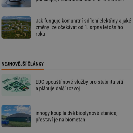
we
mv
2 měsíce 4
Te
Airtable
týdny
co
.tzb-info.cz
po
Jak funguje komunitní sdílení elektřiny a jaké
sl
už
změny lze očekávat od 1. srpna letošního
int
roku
vý
vl
po
Air
us
už
pr
int
NEJNOVĚJŠÍ ČLÁNKY
tě
id
vytapeni.tzb-
10 let
Te
info.cz
co
EDC spouští nové služby pro stabilitu sítí
po
a plánuje další rozvoj
vy
se
id
stavba.tzb-
10 let
Te
info.cz
co
po
innogy koupila dvě bioplynové stanice,
vy
se
přestaví je na biometan
_hjFirstSeen
29 minut
So
Hotjar Ltd
59 sekund
na
.tzb-info.cz