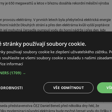
árny je 650 megawattů a letos v březnu dosáhla rekordní měsíční výroba
r provozu elektrárny. V prvních letech byla přebytečná elektrická energie
horní nádrže Dlouhých strání a přes den elektrárna kvůli vyšší poptávce
ch její mohutná čerpadla pumpují vodu do horní nádrže i přes den, kdy
 stránky používají soubory cookie.
ktrárny Dlouhé stráně za 840 milionů korun. Technici se zaměřili hlavně
ky používají soubory cookie ke zlepšení uživatelského zážitku. 
í 30 let. Modernizace podle Štrobla zvýšila bezpečnost a prodloužila
 souhlasíte se všemi soubory cookie v souladu s našimi zásadam
 letech investice směřovaly také do požární bezpečnosti i kamerového
lu.
Více informací
TNERS
(1709) →
ou roli při předloňských záplavách, kdy pomohla regulovat průtok v řece
nu přitahuje turisty, ročně si útroby elektrárny a nádrž na vrcholu hory v
 lidí. Díky pravidelným investicím do údržby a obnovy technologických
ODROBNOSTI
VŠE ODMÍTNOUT
VŠ
odle Štrobla fungovat ještě dlouhé desítky let.
přečerpávacích zdrojů, které by doplnily současnou trojici Dalešice,
é
Výkonové
Soubory cílení
Funkční soubory
edseda představenstva ČEZ Daniel Beneš před několika dny řekl, že
soubory
Díky modernizaci původní elektrárny bude možné čerpat vodu do Orlíku z