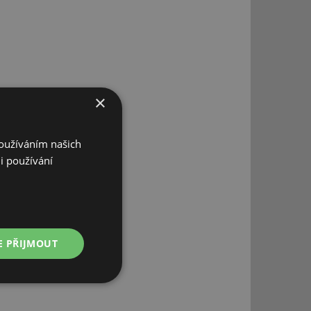
×
Používáním našich
i používání
E PŘIJMOUT
Nezařazené
soubory