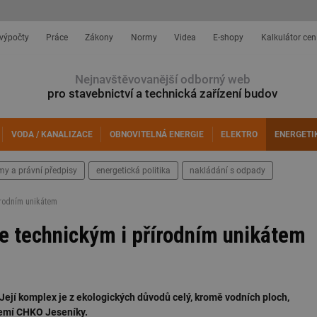
 výpočty
Práce
Zákony
Normy
Videa
E-shopy
Kalkulátor cen
Nejnavštěvovanější odborný web
pro stavebnictví a technická zařízení budov
VODA / KANALIZACE
OBNOVITELNÁ ENERGIE
ELEKTRO
ENERGETI
my a právní předpisy
energetická politika
nakládání s odpady
řírodním unikátem
je technickým i přírodním unikátem
Její komplex je z ekologických důvodů celý, kromě vodních ploch,
zemí CHKO Jeseníky.