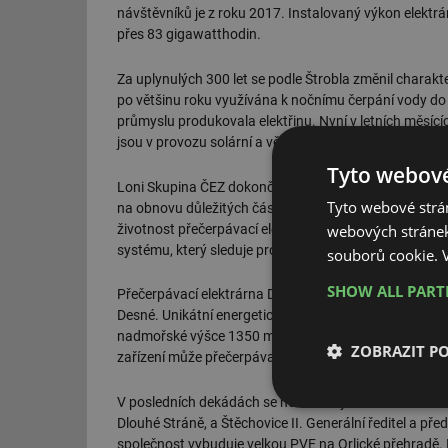
návštěvníků je z roku 2017. Instalovaný výkon elektr
přes 83 gigawatthodin.
Za uplynulých 300 let se podle Štrobla změnil charakte
po většinu roku využívána k nočnímu čerpání vody do 
průmyslu produkovala elektřinu. Nyní v letních měsící
jsou v provozu solární a větrné elektrárny.
Tyto webové
Loni Skupina ČEZ dokončila dvouletou modernizaci ele
Tyto webové strán
na obnovu důležitých částí turbosoustrojí, které slouž
webových stránek
životnost přečerpávací elektrárny. V posledních dvou
systému, který sleduje provoz technologií a dění v areá
souborů cookie.
SHOW ALL PAR
Přečerpávací elektrárna Dlouhé stráně sehrála důležit
Desné. Unikátní energetické zařízení do horského regio
nadmořské výšce 1350 metrů prohlédne zhruba 100.000
ZOBRAZIT P
zařízení může přečerpávací elektrárna Dlouhé stráně p
V posledních dekádách se hovoří o vybudování dalších 
Nezbytně nutn
Dlouhé Stráně, a Štěchovice II. Generální ředitel a př
soubory
společnost vybuduje velkou PVE na Orlické přehradě. 