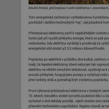
Dlouhé Stráně, přečerpávací vodní elektrárna v Jeseníkách
Toto energetické zařízení je i vyhledávanou turistickou
pochlubit i dalšími technickými "nej." Její působivá h
Přečerpávací elektrárny patří k nejsložitějším vodním
funkci jak při využití přebytku energie, která se pak p
nedostatku, kdy elektřinu vyrábějí a prodávají za vyš
energetické sítě dodat až 3,5 milionu kilowatthodin.
Poptávka po elektřině v průběhu dne kolísá; zatímco 
malý, že tepelné elektrárny, které nelze jen tak vypnou
elektřinu ve větším množství skladovat, využívají se 
proudu přebytek, fungují jako pumpy a vytlačují vodu
přes turbíny dolů a pomáhají krýt zvýšenou poptávku.
První výkonná přečerpávací elektrárna v českých zemíc
70. letech minulého století vyrostlo podobné dílo i u 
vyrůstat o dvě dekády později. Jejich stavba sice zač
přesném technickém uspořádání. Naplno stavět se tak 