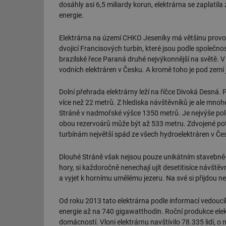
dosáhly asi 6,5 miliardy korun, elektrárna se zaplatil
energie.
Elektrárna na území CHKO Jeseníky má většinu provoz
dvojicí Francisových turbín, které jsou podle společno
brazilské řece Paraná druhé nejvýkonnější na světě. 
vodních elektráren v Česku. A kromě toho je pod zemí
Dolní přehrada elektrárny leží na říčce Divoká Desná. 
více než 22 metrů. Z hlediska návštěvníků je ale mnoh
Stráně v nadmořské výšce 1350 metrů. Je nejvýše pol
obou rezervoárů může být až 533 metru. Zdvojené potr
turbínám největší spád ze všech hydroelektráren v Čes
Dlouhé Stráně však nejsou pouze unikátním stavebně-t
hory, si každoročně nenechají ujít desetitisíce návště
a vyjet k hornímu umělému jezeru. Na své si přijdou neje
Od roku 2013 tato elektrárna podle informací vedoucí
energie až na 740 gigawatthodin. Roční produkce elek
domácností. Vloni elektrárnu navštívilo 78.335 lidí, o