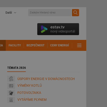
Další
estav.tv
nový videoportál
KA
FACILITY
BEZPEČNOST
CENY ENERGIÍ
DALŠÍ
TÉMATA 2026
ÚSPORY ENERGIE V DOMÁCNOSTECH
VÝMĚNY KOTLŮ
FOTOVOLTAIKA
VYTÁPÍME PLYNEM