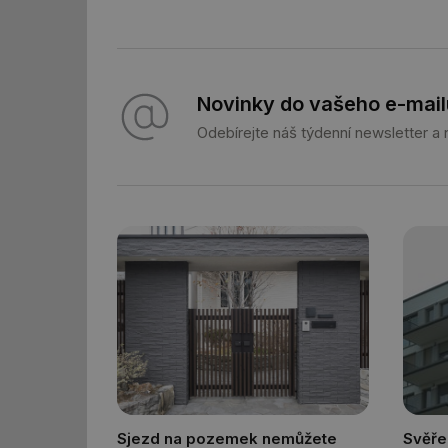
id
_hjIncludedInSessi
Novinky do vašeho e-mail
_dc_gtm_UA-590170
Odebírejte náš týdenní newsletter a
id
_hjIncludedInSessi
_hjIncludedInSessi
__gfp_64b
__cf_bm
Sjezd na pozemek nemůžete
Svěře