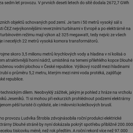
a za sedm let provozu. V prvních deseti letech do sítě dodala 2672,7 GWh
ních objektů schovaných pod zemí. Je tam i 50 metrů vysoký sál s
sti ČEZ nejvýkonnějšími reverzními turbínami v Evropě a po elektrárně na
V turbínovém režimu mají výkon až 325 megawatt, tedy nejvíc ze všech
 je i necelých 22 metrů vysoká komora transformátorů.
Pojme skoro 3,5 milionu metrů krychlových vody a hladina v ní kolísá o
em atraktivnější horní nádrž, umístěná na temeni přilehlého kopce Dlouhé
oženou vodní plochou v České republice. Výškový rozdíl mezi hladinami
ubí o průměru 5,2 metru, kterým mezi nimi voda protéká, zajišťuje
ké republice.
echnickým dílem. Neobvyklý zážitek, jakým je pohled z hráze na vrcholu
vníků Jeseníků. Ti si mohou při exkurzích prohlédnout podzemí elektrárny
nom pěší turisté či cyklisté, ale i milovníci kolečkových bruslí.
ho provozu Ludvíka Štrobla zdvojnásobila roční produkci elektrické
trárny Dlouhé stráně by nyní dokázala pokrýt spotřebu přibližně 200.000
 necelou tisícovku méně, než rok předtím. A roční rekord více než 97.000