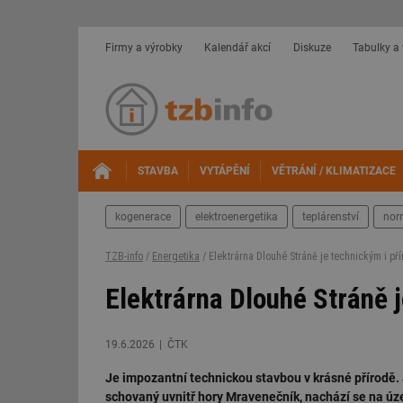
Firmy a výrobky
Kalendář akcí
Diskuze
Tabulky a
STAVBA
VYTÁPĚNÍ
VĚTRÁNÍ / KLIMATIZACE
kogenerace
elektroenergetika
teplárenství
nor
TZB-info
/
Energetika
/ Elektrárna Dlouhé Stráně je technickým i p
Elektrárna Dlouhé Stráně 
19.6.2026
ČTK
Je impozantní technickou stavbou v krásné přírodě. 
schovaný uvnitř hory Mravenečník, nachází se na ú