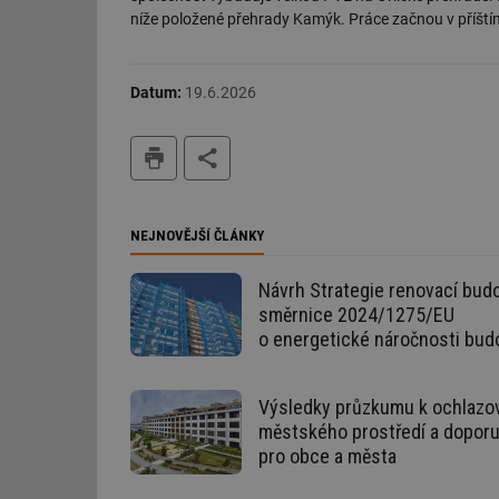
níže položené přehrady Kamýk. Práce začnou v příštím
Datum:
19.6.2026
Nezbytně nutn
tisk
Nezbytně nutné soubo
stránky nelze bez ne
Název
NEJNOVĚJŠÍ ČLÁNKY
g_state
Návrh Strategie renovací budo
směrnice 2024/1275/EU
g_csrf_token
o energetické náročnosti bud
id
Výsledky průzkumu k ochlazo
_hjAbsoluteSession
městského prostředí a dopor
pro obce a města
id