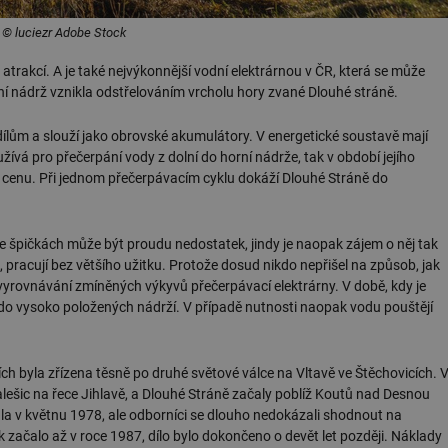
, © luciezr Adobe Stock
 atrakcí. A je také nejvýkonnější vodní elektrárnou v ČR, která se může
orní nádrž vznikla odstřelováním vrcholu hory zvané Dlouhé stráně.
 dílům a slouží jako obrovské akumulátory. V energetické soustavě mají
oužívá pro přečerpání vody z dolní do horní nádrže, tak v období jejího
ší cenu. Při jednom přečerpávacím cyklu dokáží Dlouhé Stráně do
ve špičkách může být proudu nedostatek, jindy je naopak zájem o něj tak
t, pracují bez většího užitku. Protože dosud nikdo nepřišel na způsob, jak
k vyrovnávání zmíněných výkyvů přečerpávací elektrárny. V době, kdy je
 do vysoko položených nádrží. V případě nutnosti naopak vodu pouštějí
h byla zřízena těsně po druhé světové válce na Vltavě ve Štěchovicích. 
Dalešic na řece Jihlavě, a Dlouhé Stráně začaly poblíž Koutů nad Desnou
ala v květnu 1978, ale odborníci se dlouho nedokázali shodnout na
začalo až v roce 1987, dílo bylo dokončeno o devět let později. Náklady