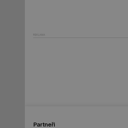
_hjIncludedInSessi
mv
REKLAMA
id
id
_hjFirstSeen
id
_hjIncludedInSessi
id
Partneři
id