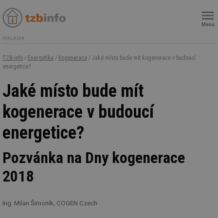
Menu
REKLAMA
TZB-info
/
Energetika
/
Kogenerace
/ Jaké místo bude mít kogenerace v budoucí
energetice?
Jaké místo bude mít
kogenerace v budoucí
energetice?
Pozvánka na Dny kogenerace
2018
Ing. Milan Šimoník, COGEN Czech