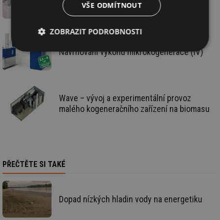
na vyšší ceny elektřiny?
VŠE ODMÍTNOUT
ZOBRAZIT PODROBNOSTI
Navrhování výkonu mikrokogenerace (IV)
Nezbytně
Výkonové
Soubory
nutné
soubory
cílení
soubory
Wave – vývoj a experimentální provoz
Funkční soubory
Nezařazené
malého kogeneračního zařízení na biomasu
soubory
PŘEČTĚTE SI TAKÉ
Nezbytně nutné soubory
Výkonové soubory
Soubory cílení
Funkční soubory
Dopad nízkých hladin vody na energetiku
Nezařazené soubory