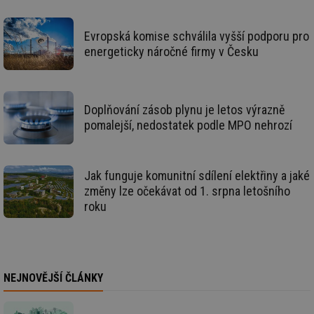
Nezbytně nutné soubory cookie umožňují základní
funkce webových stránek, jako je přihlášení
Evropská komise schválila vyšší podporu pro
uživatele a správa účtu. Webové stránky nelze bez
nezbytně nutných souborů cookie správně používat.
energeticky náročné firmy v Česku
Provider
/
Název
Vyprší
Po
Doména
g_state
.forum.tzb-
Zavřením
Sl
Doplňování zásob plynu je letos výrazně
info.cz
prohlížeče
př
po
pomalejší, nedostatek podle MPO nehrozí
g_csrf_token
.forum.tzb-
Zavřením
Sl
info.cz
prohlížeče
př
po
Jak funguje komunitní sdílení elektřiny a jaké
id
konference.tzb-
1 rok
Te
info.cz
co
změny lze očekávat od 1. srpna letošního
po
roku
vy
se
_hjAbsoluteSessionInProgress
29 minut
So
Hotjar Ltd
59 sekund
na
.tzb-info.cz
ab
sl
NEJNOVĚJŠÍ ČLÁNKY
ce
pr
poč
Ne