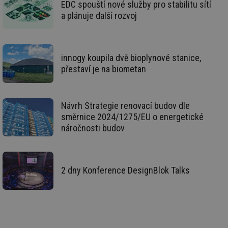
žá
EDC spouští nové služby pro stabilitu sítí
id
a plánuje další rozvoj
in
id
vetrani.tzb-
10 let
Te
info.cz
co
po
vy
innogy koupila dvě bioplynové stanice,
se
přestaví je na biometan
_hjIncludedInSessionSample
1 minuta
Te
Hotjar Ltd
59 sekund
co
elektro.tzb-
na
info.cz
ab
Ho
Návrh Strategie renovací budov dle
zd
směrnice 2024/1275/EU o energetické
ná
za
náročnosti budov
vz
de
de
re
we
2 dny Konference DesignBlok Talks
mv
2 měsíce 4
Te
Airtable
týdny
co
.tzb-info.cz
po
sl
už
int
vý
vl