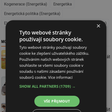
Kogenerace (Energetika)
Energetika
Energetická politika (Energetika)
Elektroenergetika (Energetika)
Teplárenství (Energetika)
×
Tyto webové stránky
používají soubory cookie.
MOHLO BY VÁS ZAJÍMAT
Tyto webové stránky používají soubory
cookie ke zlepšení uživatelského zážitku.
Nové aukce bez fotovoltaiky? V ČR bude stát
Používáním našich webových stránek
elektřina víc, varuje Solární asociace
souhlasíte se všemi soubory cookie v
souladu s našimi zásadami používání
souborů cookie.
Více informací
Malým kogeneracím se otevírají nové
příležitosti, chybí však notifikace podpory
SHOW ALL PARTNERS
(1709) →
KVET pro rok 2017
VŠE PŘIJMOUT
Kogenerace po roce 2022 – můžeme se těšit