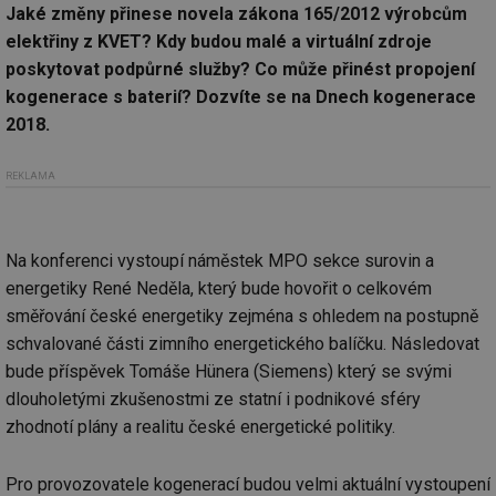
Jaké změny přinese novela zákona 165/2012 výrobcům
elektřiny z KVET? Kdy budou malé a virtuální zdroje
poskytovat podpůrné služby? Co může přinést propojení
kogenerace s baterií? Dozvíte se na Dnech kogenerace
2018.
REKLAMA
Na konferenci vystoupí náměstek MPO sekce surovin a
energetiky René Neděla, který bude hovořit o celkovém
směřování české energetiky zejména s ohledem na postupně
schvalované části zimního energetického balíčku. Následovat
bude příspěvek Tomáše Hünera (Siemens) který se svými
dlouholetými zkušenostmi ze statní i podnikové sféry
zhodnotí plány a realitu české energetické politiky.
Pro provozovatele kogenerací budou velmi aktuální vystoupení