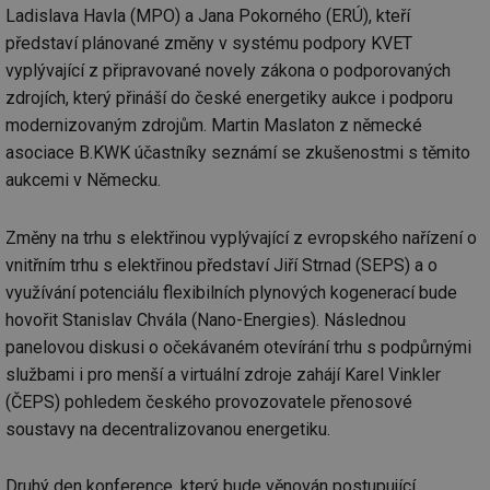
Ladislava Havla (MPO) a Jana Pokorného (ERÚ), kteří
představí plánované změny v systému podpory KVET
vyplývající z připravované novely zákona o podporovaných
zdrojích, který přináší do české energetiky aukce i podporu
modernizovaným zdrojům. Martin Maslaton z německé
asociace B.KWK účastníky seznámí se zkušenostmi s těmito
aukcemi v Německu.
Změny na trhu s elektřinou vyplývající z evropského nařízení o
vnitřním trhu s elektřinou představí Jiří Strnad (SEPS) a o
využívání potenciálu flexibilních plynových kogenerací bude
hovořit Stanislav Chvála (Nano-Energies). Následnou
panelovou diskusi o očekávaném otevírání trhu s podpůrnými
službami i pro menší a virtuální zdroje zahájí Karel Vinkler
(ČEPS) pohledem českého provozovatele přenosové
soustavy na decentralizovanou energetiku.
Druhý den konference, který bude věnován postupující