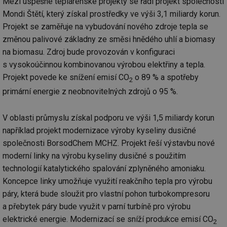
Mezi úspěšné teplárenské projekty se řadí projekt společnosti
Mondi Štětí, který získal prostředky ve výši 3,1 miliardy korun.
Projekt se zaměřuje na vybudování nového zdroje tepla se
změnou palivové základny ze směsi hnědého uhlí a biomasy
na biomasu. Zdroj bude provozován v konfiguraci
s vysokoúčinnou kombinovanou výrobou elektřiny a tepla.
Projekt povede ke snížení emisí CO
o 89 % a spotřeby
2
primární energie z neobnovitelných zdrojů o 95 %.
V oblasti průmyslu získal podporu ve výši 1,5 miliardy korun
například projekt modernizace výroby kyseliny dusičné
společnosti BorsodChem MCHZ. Projekt řeší výstavbu nové
moderní linky na výrobu kyseliny dusičné s použitím
technologií katalytického spalování zplyněného amoniaku.
Koncepce linky umožňuje využití reakčního tepla pro výrobu
páry, která bude sloužit pro vlastní pohon turbokompresoru
a přebytek páry bude využit v parní turbíně pro výrobu
elektrické energie. Modernizací se sníží produkce emisí CO
2