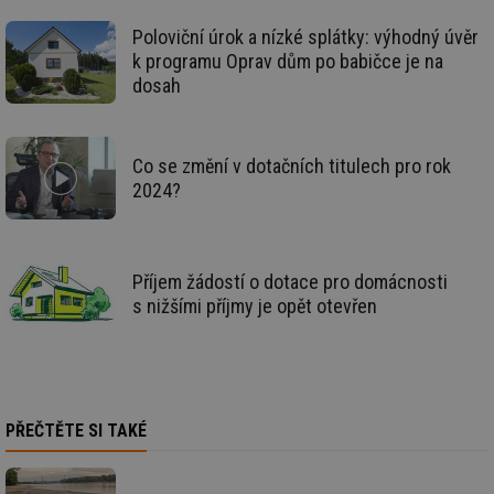
poč
Ne
Poloviční úrok a nízké splátky: výhodný úvěr
žá
id
k programu Oprav dům po babičce je na
in
dosah
id
vetrani.tzb-
10 let
Te
info.cz
co
po
vy
se
Co se změní v dotačních titulech pro rok
2024?
_hjIncludedInSessionSample
1 minuta
Te
Hotjar Ltd
59 sekund
co
elektro.tzb-
na
info.cz
ab
Ho
zd
Příjem žádostí o dotace pro domácnosti
ná
za
s nižšími příjmy je opět otevřen
vz
de
de
re
we
mv
2 měsíce 4
Te
Airtable
týdny
co
.tzb-info.cz
PŘEČTĚTE SI TAKÉ
po
sl
už
int