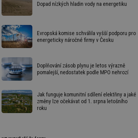
vý
Dopad nízkých hladin vody na energetiku
vl
po
Air
us
už
pr
Evropská komise schválila vyšší podporu pro
int
tě
energeticky náročné firmy v Česku
id
vytapeni.tzb-
10 let
Te
info.cz
co
po
vy
se
Doplňování zásob plynu je letos výrazně
pomalejší, nedostatek podle MPO nehrozí
id
stavba.tzb-
10 let
Te
info.cz
co
po
vy
se
Jak funguje komunitní sdílení elektřiny a jaké
_hjFirstSeen
29 minut
So
Hotjar Ltd
změny lze očekávat od 1. srpna letošního
59 sekund
na
.tzb-info.cz
ab
roku
sl
ce
pr
poč
Ne
žá
id