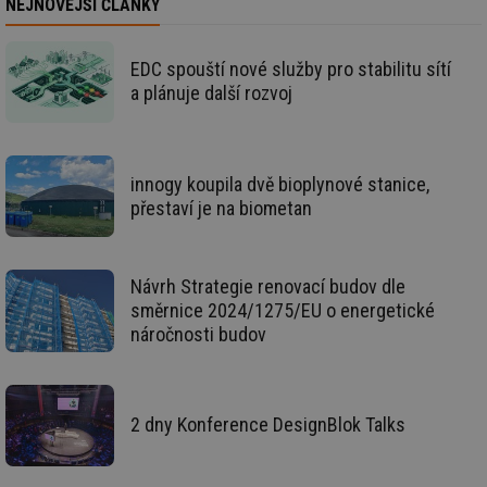
NEJNOVĚJŠÍ ČLÁNKY
in
id
forum.tzb-
1 rok
Te
info.cz
co
EDC spouští nové služby pro stabilitu sítí
po
vy
a plánuje další rozvoj
se
_hjIncludedInSessionSample
1 minuta
Te
Hotjar Ltd
59 sekund
co
vetrani.tzb-
na
info.cz
innogy koupila dvě bioplynové stanice,
ab
Ho
přestaví je na biometan
zd
ná
za
vz
de
Návrh Strategie renovací budov dle
de
re
směrnice 2024/1275/EU o energetické
we
náročnosti budov
id
voda.tzb-
10 let
Te
info.cz
co
po
vy
se
2 dny Konference DesignBlok Talks
id
kalkulator.tzb-
1 rok
Te
info.cz
co
po