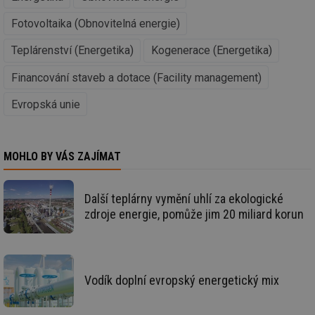
Nezařazené soubory
Fotovoltaika (Obnovitelná energie)
Nezbytně nutné soubory cookie umožňují základní
funkce webových stránek, jako je přihlášení
Teplárenství (Energetika)
Kogenerace (Energetika)
uživatele a správa účtu. Webové stránky nelze bez
nezbytně nutných souborů cookie správně používat.
Financování staveb a dotace (Facility management)
Provider
/
Název
Vyprší
Po
Doména
Evropská unie
g_state
.forum.tzb-
Zavřením
Sl
info.cz
prohlížeče
př
po
MOHLO BY VÁS ZAJÍMAT
g_csrf_token
.forum.tzb-
Zavřením
Sl
info.cz
prohlížeče
př
po
Další teplárny vymění uhlí za ekologické
id
konference.tzb-
1 rok
Te
info.cz
co
zdroje energie, pomůže jim 20 miliard korun
po
vy
se
_hjAbsoluteSessionInProgress
29 minut
So
Hotjar Ltd
59 sekund
na
.tzb-info.cz
Vodík doplní evropský energetický mix
ab
sl
ce
pr