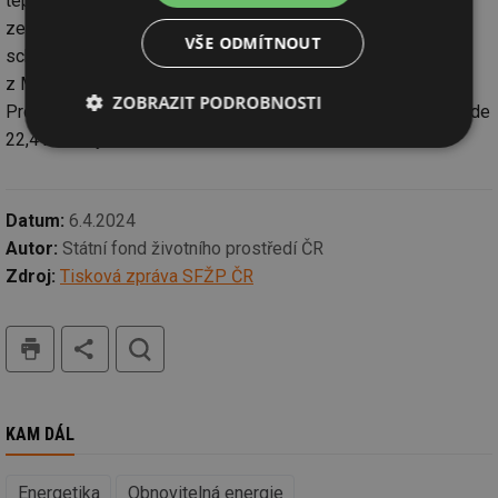
teplárnám, ale i běžným domácnostem s přechodem na
zelenou energii z obnovitelných zdrojů. Spolu s aktuálně
VŠE ODMÍTNOUT
schválenými prostředky získala Česká republika
z Modernizačního fondu dosud 267 miliard korun.
ZOBRAZIT PODROBNOSTI
Pro úplnost uvádíme, že na modernizaci veřejné dopravy půjde
22,4 miliardy Kč.
Nezbytně
Výkonové
Soubory
nutné
soubory
cílení
soubory
Datum:
6.4.2024
Autor:
Státní fond životního prostředí ČR
Funkční soubory
Nezařazené
Zdroj:
Tisková zpráva SFŽP ČR
soubory
tisk
hledat
KAM DÁL
Nezbytně nutné soubory
Výkonové soubory
Soubory cílení
Funkční soubory
Energetika
Obnovitelná energie